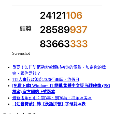
Screenshot
重要！如何防範勒索軟體綁架你的電腦、加密你的檔
案、跟你要錢？
115人事行政總處2026行事曆、放假日
[免費下載] Windows 11 簡體/繁體中文版 光碟映像 (ISO
檔案) 官方網站正式版本
最新酒駕罰則：關3年、罰30萬、扣駕照牌照
【注音符號】轉【漢語拼音】字母對照表