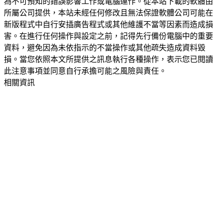
為不可預知的錯誤影響工作或電腦運作。從本站下載的軟體由
所屬公司提供，本站未經任何修改且無法保證軟體公司可能在
新版程式中自行安插廣告程式或其他維護不當等因素而造成損
害。在進行任何操作與設定之前，記得先行備份電腦中的重要
資料，避免因為未依指示的不當操作或其他疏失造成資料毀
損。當您依照本文所提供之訊息執行各種操作，表示您已閱讀
此注意事項並同意自行承擔可能之風險與責任。
相關資訊