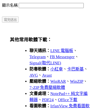
顯示名稱
其他常用軟體下載：
聊天通訊：
LINE 電腦板
、
Telegram
、
FB Messenger
、
Signal(取代LINE)
防毒軟體：
小紅傘
、
卡巴斯基
、
AVG
、
Avast
壓縮軟體：
WinRAR
、
WinZIP
、
7-ZIP 免費壓縮軟體
文書處理：
NotePad++ 純文字編
輯器
、
PDF24
、
Office下載
看圖軟體：
IrfanView 免費看圖軟