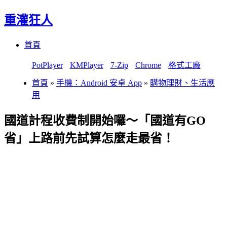
重灌狂人
Menu
Skip
首頁
to
content
PotPlayer
KMPlayer
7-Zip
Chrome
格式工廠
首頁
»
手機：Android 安卓 App
»
購物理財、生活應
用
國道計程收費制開始囉～「國道有GO
省」上路前先試算怎麼走最省！