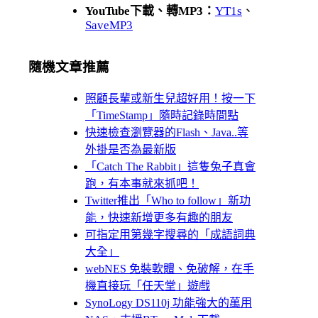
YouTube下載、轉MP3：
YT1s
、
SaveMP3
隨機文章推薦
照顧長輩或新生兒超好用！按一下
「TimeStamp」隨時記錄時間點
快速檢查瀏覽器的Flash、Java..等
外掛是否為最新版
「Catch The Rabbit」這隻兔子真會
跑，有本事就來抓吧！
Twitter推出「Who to follow」新功
能，快速新增更多有趣的朋友
可指定用第幾字搜尋的「成語詞典
大全」
webNES 免裝軟體、免破解，在手
機直接玩「任天堂」遊戲
SynoLogy DS110j 功能強大的萬用