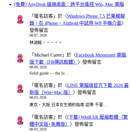
[免費] AnyDesk 遠端桌面：跨平台遙控 Win, Mac 電腦
「
匿名訪客
」於〈
Windows Phone 7.5 芒果模擬
器，在 iPhone、Android 中試用 WP 手機介面
〉
發佈留言
08-07, 2026
林湖銘。。。。。
「
Michael Carter
」於〈
Facebook Messenger 電腦
版下載（FB傳訊軟體）
〉發佈留言
08-06, 2026
Solid guide — the lo…
「
匿名訪客
」於〈
LINE 電腦版官方下載 2026 最
新版（Win+Mac 版）
〉發佈留言
08-03, 2026
東京・大阪 日本女生預約指南 認準 千夏…
「
匿名訪客
」於〈
[下載] WinRAR 壓縮軟體（繁
體中文版+免費版）
〉發佈留言
08-03, 2026