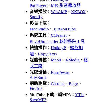
PotPlayer
、
MPC影音播放器
音樂播放：
WinAMP
、
KKBOX
、
Spotify
影音下載：
FreeStudio
、
CutYouTube
系統工具：
CCleaner
、
RevoUninstaller 軟體移除工具
快捷操作：
HotkeyP
、
鍵盤加
速
、
CopyTexty
媒體轉檔：
Moo0
、
XMedia
、
格
式工廠
光碟燒錄：
BurnAware
、
AnyBurn
網路瀏覽：
Chrome
、
Edge
、
Firefox
YouTube下載、轉MP3：
YT1s
、
SaveMP3