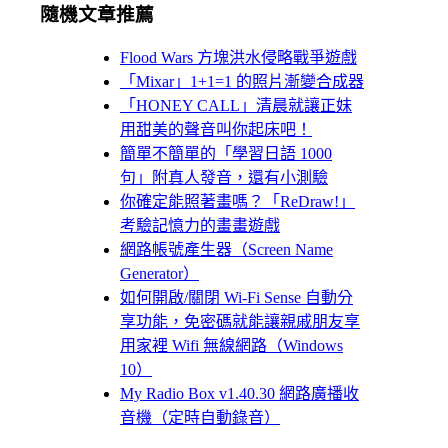
隨機文章推薦
Flood Wars 方塊洪水侵略戰爭遊戲
「Mixar」1+1=1 的照片漸變合成器
「HONEY CALL」清晨就讓正妹
用甜美的聲音叫你起床吧！
簡單不簡單的「學習日語 1000
句」附真人發音，還有小測驗
你確定能照著畫嗎？「ReDraw!」
考驗記憶力的畫畫遊戲
網路帳號產生器（Screen Name
Generator）
如何開啟/關閉 Wi-Fi Sense 自動分
享功能，免密碼就能讓親戚朋友享
用家裡 Wifi 無線網路（Windows
10）
My Radio Box v1.40.30 網路廣播收
音機（定時自動錄音）