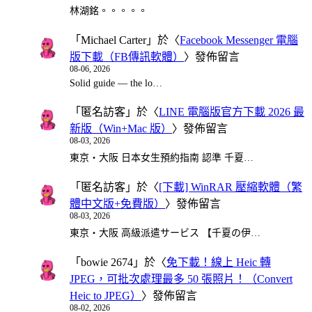
林湖銘。。。。。
「
Michael Carter
」於〈
Facebook Messenger 電腦
版下載（FB傳訊軟體）
〉發佈留言
08-06, 2026
Solid guide — the lo…
「
匿名訪客
」於〈
LINE 電腦版官方下載 2026 最
新版（Win+Mac 版）
〉發佈留言
08-03, 2026
東京・大阪 日本女生預約指南 認準 千夏…
「
匿名訪客
」於〈
[下載] WinRAR 壓縮軟體（繁
體中文版+免費版）
〉發佈留言
08-03, 2026
東京・大阪 高級派遣サービス 【千夏の伊…
「
bowie 2674
」於〈
免下載！線上 Heic 轉
JPEG，可批次處理最多 50 張照片！（Convert
Heic to JPEG）
〉發佈留言
08-02, 2026