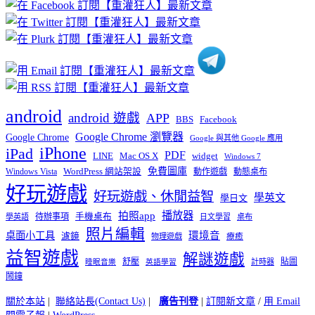
章
分
類
android
android 遊戲
APP
BBS
Facebook
Google Chrome 瀏覽器
Google Chrome
Google 與其他 Google 應用
iPhone
iPad
PDF
widget
LINE
Mac OS X
Windows 7
免費圖庫
Windows Vista
WordPress 網站架設
動作遊戲
動態桌布
好玩遊戲
好玩遊戲、休閒益智
學英文
學日文
播放器
拍照app
待辦事項
手機桌布
學英語
日文學習
桌布
照片編輯
桌面小工具
環境音
濾鏡
療癒
物理遊戲
益智遊戲
解謎遊戲
舒壓
貼圖
計時器
睡眠音樂
英語學習
鬧鐘
關於本站
|
聯絡站長(Contact Us)
|
廣告刊登
|
訂閱新文章
/
用 Email