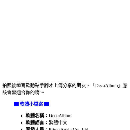
拍照後總喜歡動點手腳才上傳分享的朋友，「DecoAlbum」應
該會蠻適合你的唷～
▇ 軟體小檔案 ▇
軟體名稱：
DecoAlbum
軟體語言：
繁體中文
開發人員：
Prime Again Co., Ltd.