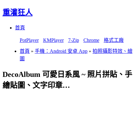
重灌狂人
Menu
Skip
首頁
to
content
PotPlayer
KMPlayer
7-Zip
Chrome
格式工廠
首頁
»
手機：Android 安卓 App
»
拍照攝影特效、繪
圖
DecoAlbum 可愛日系風 ~ 照片拼貼、手
繪貼圖、文字印章…