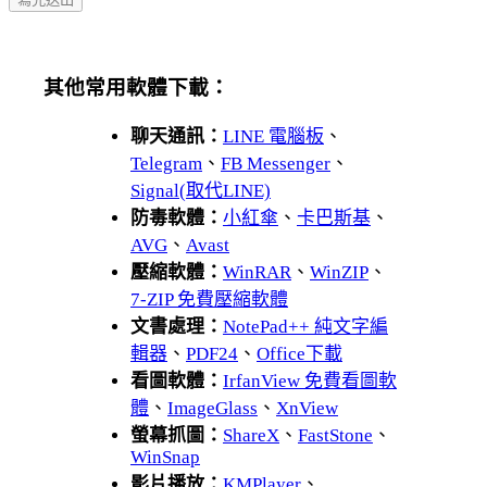
其他常用軟體下載：
聊天通訊：
LINE 電腦板
、
Telegram
、
FB Messenger
、
Signal(取代LINE)
防毒軟體：
小紅傘
、
卡巴斯基
、
AVG
、
Avast
壓縮軟體：
WinRAR
、
WinZIP
、
7-ZIP 免費壓縮軟體
文書處理：
NotePad++ 純文字編
輯器
、
PDF24
、
Office下載
看圖軟體：
IrfanView 免費看圖軟
體
、
ImageGlass
、
XnView
螢幕抓圖：
ShareX
、
FastStone
、
WinSnap
影片播放：
KMPlayer
、