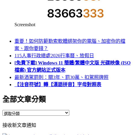
Screenshot
重要！如何防範勒索軟體綁架你的電腦、加密你的檔
案、跟你要錢？
115人事行政總處2026行事曆、放假日
[免費下載] Windows 11 簡體/繁體中文版 光碟映像 (ISO
檔案) 官方網站正式版本
最新酒駕罰則：關3年、罰30萬、扣駕照牌照
【注音符號】轉【漢語拼音】字母對照表
全部文章分類
全
部
接收新文章通知
文