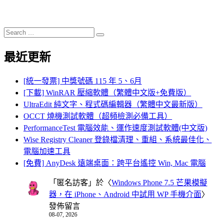
Search
Search
for:
最近更新
[統一發票] 中獎號碼 115 年 5、6月
[下載] WinRAR 壓縮軟體（繁體中文版+免費版）
UltraEdit 純文字、程式碼編輯器（繁體中文最新版）
OCCT 燒機測試軟體（超頻檢測必備工具）
PerformanceTest 電腦效能、運作速度測試軟體(中文版)
Wise Registry Cleaner 登錄檔清理、重組、系統最佳化、
電腦加速工具
[免費] AnyDesk 遠端桌面：跨平台遙控 Win, Mac 電腦
「
匿名訪客
」於〈
Windows Phone 7.5 芒果模擬
器，在 iPhone、Android 中試用 WP 手機介面
〉
發佈留言
08-07, 2026