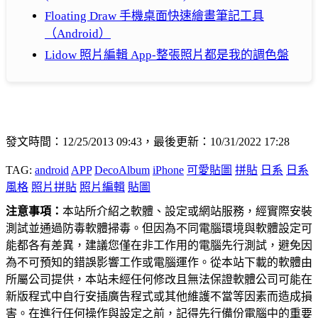
Floating Draw 手機桌面快速繪畫筆記工具
（Android）
Lidow 照片編輯 App-整張照片都是我的調色盤
發文時間：12/25/2013 09:43，最後更新：10/31/2022 17:28
TAG:
android
APP
DecoAlbum
iPhone
可愛貼圖
拼貼
日系
日系
風格
照片拼貼
照片編輯
貼圖
注意事項：
本站所介紹之軟體、設定或網站服務，經實際安裝
測試並通過防毒軟體掃毒。但因為不同電腦環境與軟體設定可
能都各有差異，建議您僅在非工作用的電腦先行測試，避免因
為不可預知的錯誤影響工作或電腦運作。從本站下載的軟體由
所屬公司提供，本站未經任何修改且無法保證軟體公司可能在
新版程式中自行安插廣告程式或其他維護不當等因素而造成損
害。在進行任何操作與設定之前，記得先行備份電腦中的重要