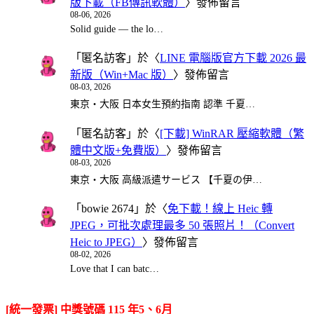
版下載（FB傳訊軟體）
〉發佈留言
08-06, 2026
Solid guide — the lo…
「
匿名訪客
」於〈
LINE 電腦版官方下載 2026 最
新版（Win+Mac 版）
〉發佈留言
08-03, 2026
東京・大阪 日本女生預約指南 認準 千夏…
「
匿名訪客
」於〈
[下載] WinRAR 壓縮軟體（繁
體中文版+免費版）
〉發佈留言
08-03, 2026
東京・大阪 高級派遣サービス 【千夏の伊…
「
bowie 2674
」於〈
免下載！線上 Heic 轉
JPEG，可批次處理最多 50 張照片！（Convert
Heic to JPEG）
〉發佈留言
08-02, 2026
Love that I can batc…
[統一發票] 中獎號碼 115 年5、6月