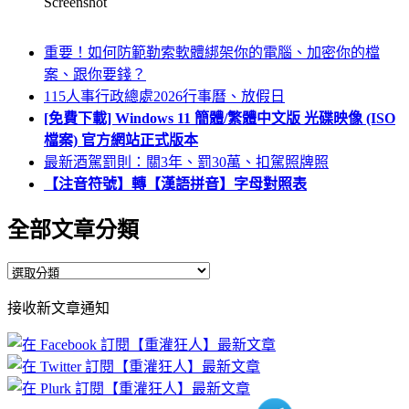
Screenshot
重要！如何防範勒索軟體綁架你的電腦、加密你的檔
案、跟你要錢？
115人事行政總處2026行事曆、放假日
[免費下載] Windows 11 簡體/繁體中文版 光碟映像 (ISO
檔案) 官方網站正式版本
最新酒駕罰則：關3年、罰30萬、扣駕照牌照
【注音符號】轉【漢語拼音】字母對照表
全部文章分類
全
部
接收新文章通知
文
章
分
類