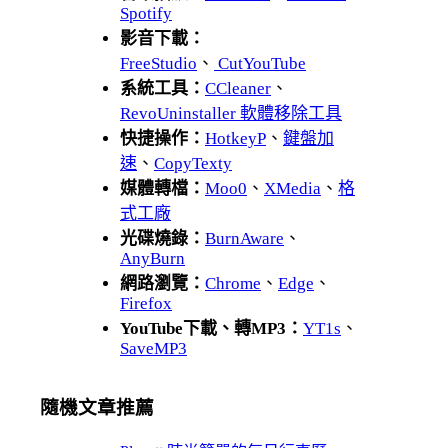
Spotify
影音下載：
FreeStudio
、
CutYouTube
系統工具：
CCleaner
、
RevoUninstaller 軟體移除工具
快捷操作：
HotkeyP
、
鍵盤加
速
、
CopyTexty
媒體轉檔：
Moo0
、
XMedia
、
格
式工廠
光碟燒錄：
BurnAware
、
AnyBurn
網路瀏覽：
Chrome
、
Edge
、
Firefox
YouTube下載、轉MP3：
YT1s
、
SaveMP3
隨機文章推薦