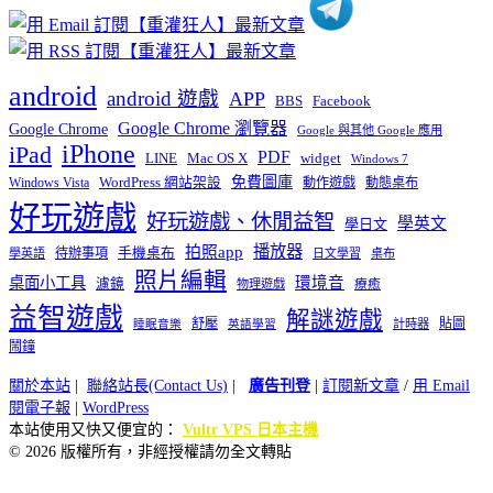
android
android 遊戲
APP
BBS
Facebook
Google Chrome 瀏覽器
Google Chrome
Google 與其他 Google 應用
iPhone
iPad
PDF
widget
LINE
Mac OS X
Windows 7
免費圖庫
Windows Vista
WordPress 網站架設
動作遊戲
動態桌布
好玩遊戲
好玩遊戲、休閒益智
學英文
學日文
播放器
拍照app
待辦事項
手機桌布
學英語
日文學習
桌布
照片編輯
桌面小工具
環境音
濾鏡
療癒
物理遊戲
益智遊戲
解謎遊戲
舒壓
貼圖
計時器
睡眠音樂
英語學習
鬧鐘
關於本站
|
聯絡站長(Contact Us)
|
廣告刊登
|
訂閱新文章
/
用 Email
閱電子報
|
WordPress
本站使用又快又便宜的：
Vultr VPS 日本主機
© 2026 版權所有，非經授權請勿全文轉貼