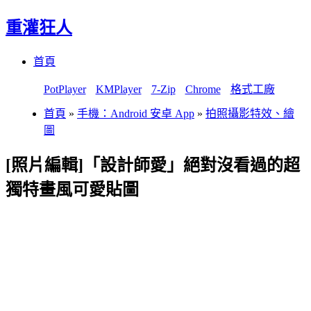
重灌狂人
Menu
Skip
首頁
to
content
PotPlayer
KMPlayer
7-Zip
Chrome
格式工廠
首頁
»
手機：Android 安卓 App
»
拍照攝影特效、繪
圖
[照片編輯]「設計師愛」絕對沒看過的超
獨特畫風可愛貼圖