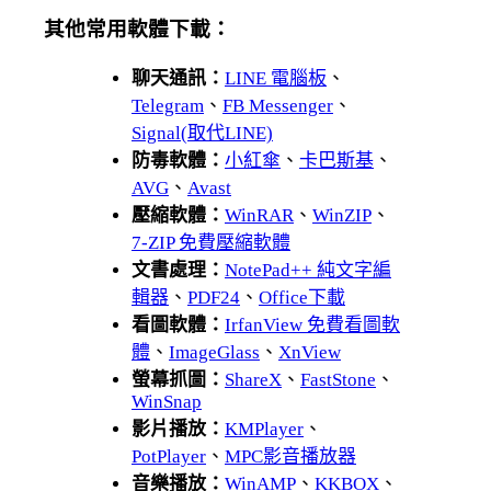
其他常用軟體下載：
聊天通訊：
LINE 電腦板
、
Telegram
、
FB Messenger
、
Signal(取代LINE)
防毒軟體：
小紅傘
、
卡巴斯基
、
AVG
、
Avast
壓縮軟體：
WinRAR
、
WinZIP
、
7-ZIP 免費壓縮軟體
文書處理：
NotePad++ 純文字編
輯器
、
PDF24
、
Office下載
看圖軟體：
IrfanView 免費看圖軟
體
、
ImageGlass
、
XnView
螢幕抓圖：
ShareX
、
FastStone
、
WinSnap
影片播放：
KMPlayer
、
PotPlayer
、
MPC影音播放器
音樂播放：
WinAMP
、
KKBOX
、