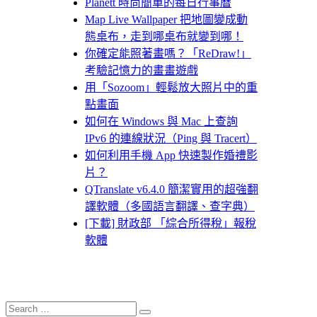
Planett 時尚簡單的每日行事曆
Map Live Wallpaper 把地圖變成動
態桌布，走到哪桌布就變到哪！
你確定能照著畫嗎？「ReDraw!」
考驗記憶力的畫畫遊戲
用「Sozoom」輕鬆放大照片中的重
點畫面
如何在 Windows 與 Mac 上查詢
IPv6 的連線狀況（Ping 與 Tracert）
如何利用手機 App 快速製作婚禮影
片？
QTranslate v6.4.0 簡潔實用的超強翻
譯軟體（多國語言翻譯、查字典）
[下載] 財政部 「綜合所得稅」報稅
軟體
Search
Search