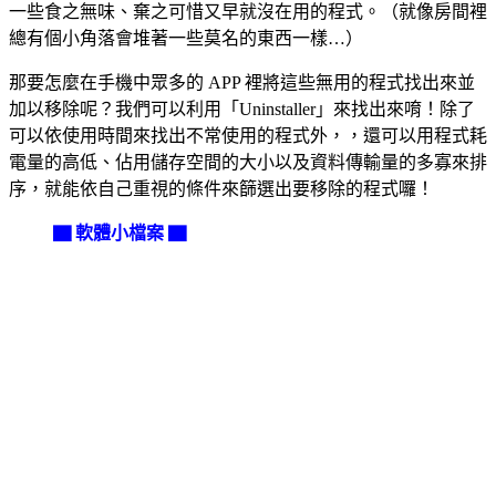
一些食之無味、棄之可惜又早就沒在用的程式。（就像房間裡
總有個小角落會堆著一些莫名的東西一樣…）
那要怎麼在手機中眾多的 APP 裡將這些無用的程式找出來並
加以移除呢？我們可以利用「Uninstaller」來找出來唷！除了
可以依使用時間來找出不常使用的程式外，，還可以用程式耗
電量的高低、佔用儲存空間的大小以及資料傳輸量的多寡來排
序，就能依自己重視的條件來篩選出要移除的程式囉！
▇ 軟體小檔案 ▇