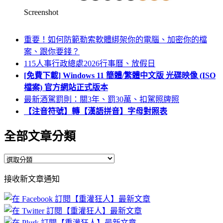
Screenshot
重要！如何防範勒索軟體綁架你的電腦、加密你的檔
案、跟你要錢？
115人事行政總處2026行事曆、放假日
[免費下載] Windows 11 簡體/繁體中文版 光碟映像 (ISO
檔案) 官方網站正式版本
最新酒駕罰則：關3年、罰30萬、扣駕照牌照
【注音符號】轉【漢語拼音】字母對照表
全部文章分類
全
部
接收新文章通知
文
章
分
類