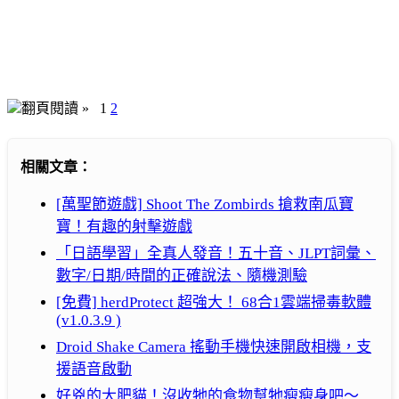
翻頁閱讀 »
1
2
相關文章：
[萬聖節遊戲] Shoot The Zombirds 搶救南瓜寶
寶！有趣的射擊遊戲
「日語學習」全真人發音！五十音、JLPT詞彙、
數字/日期/時間的正確說法、隨機測驗
[免費] herdProtect 超強大！ 68合1雲端掃毒軟體
(v1.0.3.9 )
Droid Shake Camera 搖動手機快速開啟相機，支
援語音啟動
好兇的大肥貓！沒收牠的食物幫牠瘦瘦身吧～