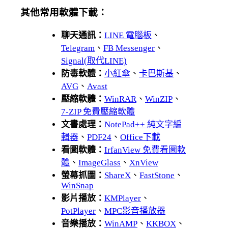
其他常用軟體下載：
聊天通訊：
LINE 電腦板
、
Telegram
、
FB Messenger
、
Signal(取代LINE)
防毒軟體：
小紅傘
、
卡巴斯基
、
AVG
、
Avast
壓縮軟體：
WinRAR
、
WinZIP
、
7-ZIP 免費壓縮軟體
文書處理：
NotePad++ 純文字編
輯器
、
PDF24
、
Office下載
看圖軟體：
IrfanView 免費看圖軟
體
、
ImageGlass
、
XnView
螢幕抓圖：
ShareX
、
FastStone
、
WinSnap
影片播放：
KMPlayer
、
PotPlayer
、
MPC影音播放器
音樂播放：
WinAMP
、
KKBOX
、