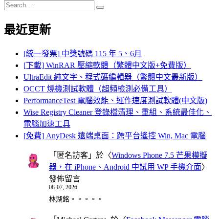
Search
Search
for:
最近更新
[統一發票] 中獎號碼 115 年 5、6月
[下載] WinRAR 壓縮軟體（繁體中文版+免費版）
UltraEdit 純文字、程式碼編輯器（繁體中文最新版）
OCCT 燒機測試軟體（超頻檢測必備工具）
PerformanceTest 電腦效能、運作速度測試軟體(中文版)
Wise Registry Cleaner 登錄檔清理、重組、系統最佳化、
電腦加速工具
[免費] AnyDesk 遠端桌面：跨平台遙控 Win, Mac 電腦
「
匿名訪客
」於〈
Windows Phone 7.5 芒果模擬
器，在 iPhone、Android 中試用 WP 手機介面
〉
發佈留言
08-07, 2026
林湖銘。。。。。