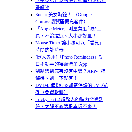
「學英語」為初學者準備的英語有
聲讀物
Sodao 美女時鐘！ （Google
Chrome瀏覽器擴充套件）
「Angle Meter」測量角度的好工
具，不論遠近、大小都好量！
Mouse Timer 讓小孩可以「看見」
時間的計時器
[懶人專用]「Photo Reminders」動
口不動手的待辦清單 App
刮刮樂到底有沒有中獎？APP掃描
條碼、刷一下就有！
DVD43備份CSS加密保護的DVD光
碟（免費軟體）
Tricky Test 2 超整人的腦力激盪測
驗，大腦不夠活根本玩不來！