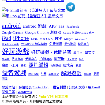
android
android 遊戲
APP
BBS
Facebook
Google Chrome 瀏覽器
Google Chrome
Google 與其他 Google 應用
iPhone
iPad
PDF
widget
LINE
Mac OS X
Windows 7
免費圖庫
Windows Vista
WordPress 網站架設
動作遊戲
動態桌布
好玩遊戲
好玩遊戲、休閒益智
學英文
學日文
播放器
拍照app
待辦事項
手機桌布
學英語
日文學習
桌布
照片編輯
桌面小工具
環境音
濾鏡
療癒
物理遊戲
益智遊戲
解謎遊戲
舒壓
貼圖
計時器
睡眠音樂
英語學習
鬧鐘
關於本站
|
聯絡站長(Contact Us)
|
廣告刊登
|
訂閱新文章
/
用 Email
閱電子報
|
WordPress
本站使用又快又便宜的：
Vultr VPS 日本主機
© 2026 版權所有，非經授權請勿全文轉貼