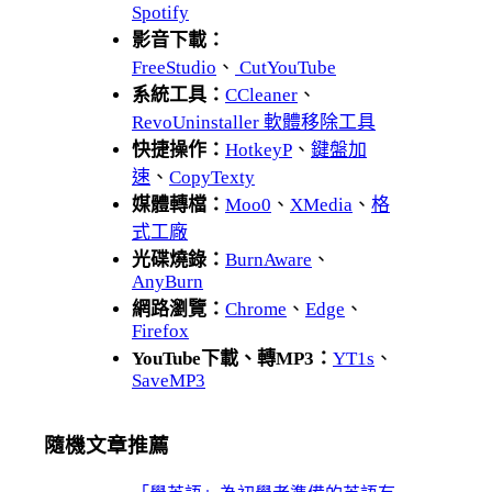
Spotify
影音下載：
FreeStudio
、
CutYouTube
系統工具：
CCleaner
、
RevoUninstaller 軟體移除工具
快捷操作：
HotkeyP
、
鍵盤加
速
、
CopyTexty
媒體轉檔：
Moo0
、
XMedia
、
格
式工廠
光碟燒錄：
BurnAware
、
AnyBurn
網路瀏覽：
Chrome
、
Edge
、
Firefox
YouTube下載、轉MP3：
YT1s
、
SaveMP3
隨機文章推薦