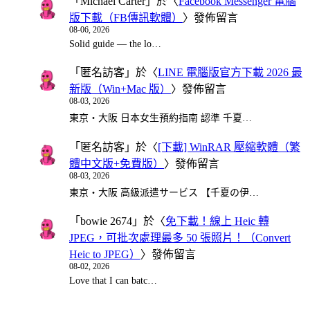
「
Michael Carter
」於〈
Facebook Messenger 電腦
版下載（FB傳訊軟體）
〉發佈留言
08-06, 2026
Solid guide — the lo…
「
匿名訪客
」於〈
LINE 電腦版官方下載 2026 最
新版（Win+Mac 版）
〉發佈留言
08-03, 2026
東京・大阪 日本女生預約指南 認準 千夏…
「
匿名訪客
」於〈
[下載] WinRAR 壓縮軟體（繁
體中文版+免費版）
〉發佈留言
08-03, 2026
東京・大阪 高級派遣サービス 【千夏の伊…
「
bowie 2674
」於〈
免下載！線上 Heic 轉
JPEG，可批次處理最多 50 張照片！（Convert
Heic to JPEG）
〉發佈留言
08-02, 2026
Love that I can batc…