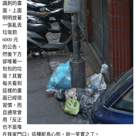
諷刺的畫
面，上面
明明放著
一張亂丟
垃圾罰
6000 元
的公告，
然後下方
卻堆著一
包包的垃
圾？其實
每天看到
這樣的畫
面已經很
習慣，而
且通常會
用「反正
也不是堆
在我家門口」這種鴕鳥心態，就一笑置之了。