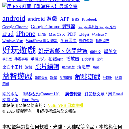
android
android 遊戲
APP
BBS
Facebook
Google Chrome 瀏覽器
Google Chrome
Google 與其他 Google 應用
iPhone
iPad
PDF
widget
LINE
Mac OS X
Windows 7
免費圖庫
Windows Vista
WordPress 網站架設
動作遊戲
動態桌布
好玩遊戲
好玩遊戲、休閒益智
學英文
學日文
播放器
拍照app
待辦事項
手機桌布
學英語
日文學習
桌布
照片編輯
桌面小工具
環境音
濾鏡
療癒
物理遊戲
益智遊戲
解謎遊戲
舒壓
貼圖
計時器
睡眠音樂
英語學習
鬧鐘
關於本站
|
聯絡站長(Contact Us)
|
廣告刊登
|
訂閱新文章
/
用 Email
閱電子報
|
WordPress
本站使用又快又便宜的：
Vultr VPS 日本主機
© 2026 版權所有，非經授權請勿全文轉貼
本站並無銷售任何軟體、光碟、大補帖等商品，本站與任何