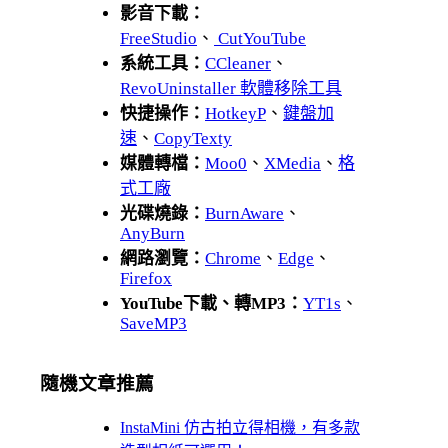
影音下載：
FreeStudio
、
CutYouTube
系統工具：
CCleaner
、
RevoUninstaller 軟體移除工具
快捷操作：
HotkeyP
、
鍵盤加
速
、
CopyTexty
媒體轉檔：
Moo0
、
XMedia
、
格
式工廠
光碟燒錄：
BurnAware
、
AnyBurn
網路瀏覽：
Chrome
、
Edge
、
Firefox
YouTube下載、轉MP3：
YT1s
、
SaveMP3
隨機文章推薦
InstaMini 仿古拍立得相機，有多款