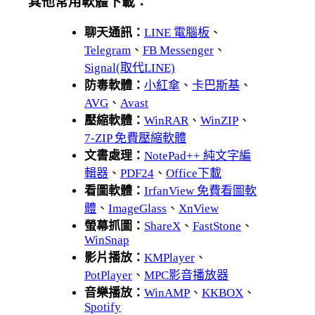
其他常用軟體下載：
聊天通訊：
LINE 電腦板
、
Telegram
、
FB Messenger
、
Signal(取代LINE)
防毒軟體：
小紅傘
、
卡巴斯基
、
AVG
、
Avast
壓縮軟體：
WinRAR
、
WinZIP
、
7-ZIP 免費壓縮軟體
文書處理：
NotePad++ 純文字編
輯器
、
PDF24
、
Office下載
看圖軟體：
IrfanView 免費看圖軟
體
、
ImageGlass
、
XnView
螢幕抓圖：
ShareX
、
FastStone
、
WinSnap
影片播放：
KMPlayer
、
PotPlayer
、
MPC影音播放器
音樂播放：
WinAMP
、
KKBOX
、
Spotify