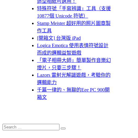
造型相紙可選用！
特殊符號「手寫辨識」工具（支援
10877個 Unicode 符號）
Stamp Meister 超好用的照片圖章製
作工具
[開箱文] 台灣版 iPad
Logica Emotica 使用表情符號設計
而成的邏輯益智遊戲
「電子相冊大師」簡單製作音樂幻
燈片，只要三步驟！
Lazors 雷射光解謎遊戲，考驗你的
邏輯能力
千篇一律的、無聊的Eee PC 900開
箱文
Search
Search
for: