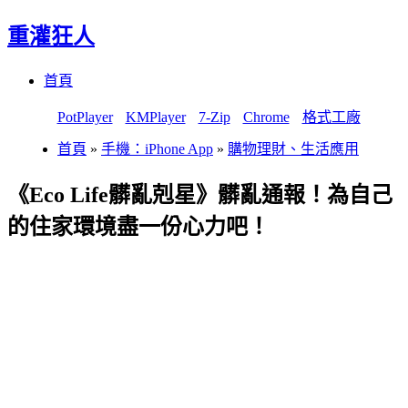
重灌狂人
Menu
Skip
首頁
to
content
PotPlayer
KMPlayer
7-Zip
Chrome
格式工廠
首頁
»
手機：iPhone App
»
購物理財、生活應用
《Eco Life髒亂剋星》髒亂通報！為自己
的住家環境盡一份心力吧！