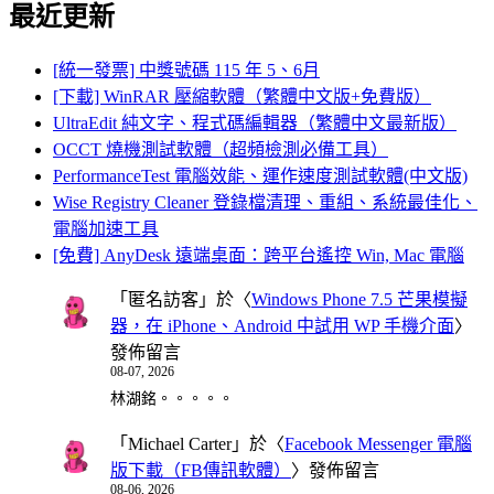
最近更新
[統一發票] 中獎號碼 115 年 5、6月
[下載] WinRAR 壓縮軟體（繁體中文版+免費版）
UltraEdit 純文字、程式碼編輯器（繁體中文最新版）
OCCT 燒機測試軟體（超頻檢測必備工具）
PerformanceTest 電腦效能、運作速度測試軟體(中文版)
Wise Registry Cleaner 登錄檔清理、重組、系統最佳化、
電腦加速工具
[免費] AnyDesk 遠端桌面：跨平台遙控 Win, Mac 電腦
「
匿名訪客
」於〈
Windows Phone 7.5 芒果模擬
器，在 iPhone、Android 中試用 WP 手機介面
〉
發佈留言
08-07, 2026
林湖銘。。。。。
「
Michael Carter
」於〈
Facebook Messenger 電腦
版下載（FB傳訊軟體）
〉發佈留言
08-06, 2026