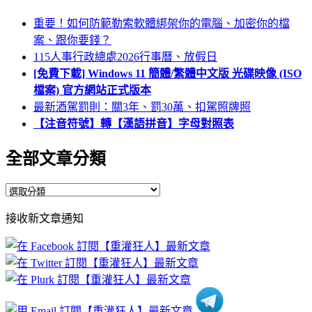
重要！如何防範勒索軟體綁架你的電腦、加密你的檔
案、跟你要錢？
115人事行政總處2026行事曆、放假日
[免費下載] Windows 11 簡體/繁體中文版 光碟映像 (ISO
檔案) 官方網站正式版本
最新酒駕罰則：關3年、罰30萬、扣駕照牌照
【注音符號】轉【漢語拼音】字母對照表
全部文章分類
全
部
接收新文章通知
文
章
分
類