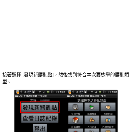
接著選擇 [發現新髒亂點]，然後找到符合本次要檢舉的髒亂類
型。