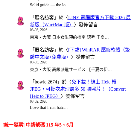
Solid guide — the lo…
「
匿名訪客
」於〈
LINE 電腦版官方下載 2026 最
新版（Win+Mac 版）
〉發佈留言
08-03, 2026
東京・大阪 日本女生預約指南 認準 千夏…
「
匿名訪客
」於〈
[下載] WinRAR 壓縮軟體（繁
體中文版+免費版）
〉發佈留言
08-03, 2026
東京・大阪 高級派遣サービス 【千夏の伊…
「
bowie 2674
」於〈
免下載！線上 Heic 轉
JPEG，可批次處理最多 50 張照片！（Convert
Heic to JPEG）
〉發佈留言
08-02, 2026
Love that I can batc…
[統一發票] 中獎號碼 115 年5、6月