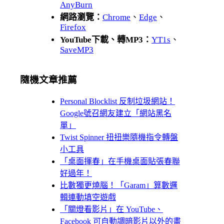
AnyBurn
網路瀏覽：
Chrome
、
Edge
、
Firefox
YouTube下載、轉MP3：
YT1s
、
SaveMP3
隨機文章推薦
Personal Blocklist 反制垃圾網站！
Google號召網友建立「網站黑名
單」
Twist Spinner 扭扭樂隨機指令轉盤
小工具
「桌面揮春」在手機桌面貼張春聯
好過年！
比數獨更燒腦！「Garam」算數邏
輯連動填空遊戲
「關燈看影片」在 YouTube、
Facebook 可自動調暗影片以外的畫