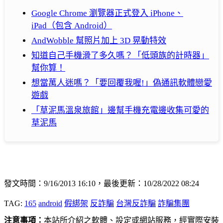
Google Chrome 瀏覽器正式登入 iPhone、
iPad（包含 Android）
AndWobble 幫照片加上 3D 晃動特效
知道自己手機滑了多久嗎？「低頭族的計時器」
幫你算！
想當萬人迷嗎？「要回覆我喔!」偽通訊軟體戀愛
遊戲
「草泥馬溫泉旅館」邊幫手機充電邊收集可愛的
草泥馬
發文時間：9/16/2013 16:10，最後更新：10/28/2022 08:24
TAG:
165
android
假綁架
反詐騙
台灣反詐騙
詐騙集團
注意事項：
本站所介紹之軟體、設定或網站服務，經實際安裝