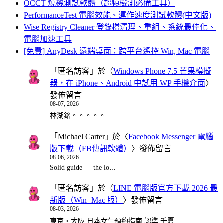
OCCT 燒機測試軟體（超頻檢測必備工具）
PerformanceTest 電腦效能、運作速度測試軟體(中文版)
Wise Registry Cleaner 登錄檔清理、重組、系統最佳化、
電腦加速工具
[免費] AnyDesk 遠端桌面：跨平台遙控 Win, Mac 電腦
「
匿名訪客
」於〈
Windows Phone 7.5 芒果模擬
器，在 iPhone、Android 中試用 WP 手機介面
〉
發佈留言
08-07, 2026
林湖銘。。。。。
「
Michael Carter
」於〈
Facebook Messenger 電腦
版下載（FB傳訊軟體）
〉發佈留言
08-06, 2026
Solid guide — the lo…
「
匿名訪客
」於〈
LINE 電腦版官方下載 2026 最
新版（Win+Mac 版）
〉發佈留言
08-03, 2026
東京・大阪 日本女生預約指南 認準 千夏…