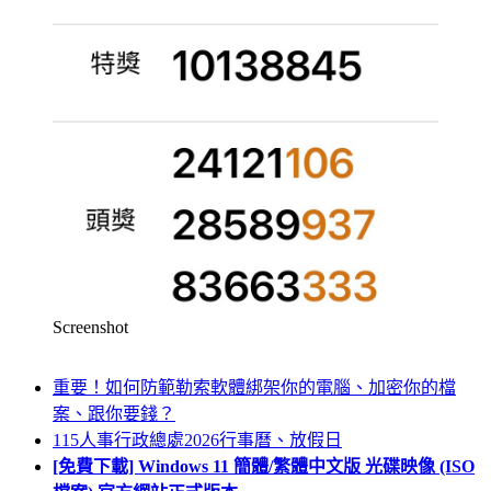
Screenshot
重要！如何防範勒索軟體綁架你的電腦、加密你的檔
案、跟你要錢？
115人事行政總處2026行事曆、放假日
[免費下載] Windows 11 簡體/繁體中文版 光碟映像 (ISO