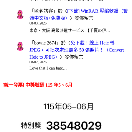
「
匿名訪客
」於〈
[下載] WinRAR 壓縮軟體（繁
體中文版+免費版）
〉發佈留言
08-03, 2026
東京・大阪 高級派遣サービス 【千夏の伊…
「
bowie 2674
」於〈
免下載！線上 Heic 轉
JPEG，可批次處理最多 50 張照片！（Convert
Heic to JPEG）
〉發佈留言
08-02, 2026
Love that I can batc…
[統一發票] 中獎號碼 115 年5、6月