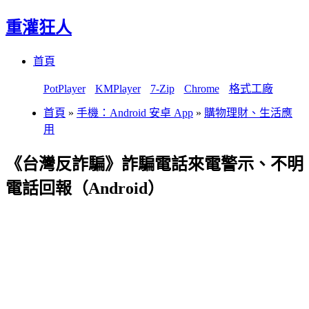
重灌狂人
Menu
Skip
首頁
to
content
PotPlayer
KMPlayer
7-Zip
Chrome
格式工廠
首頁
»
手機：Android 安卓 App
»
購物理財、生活應
用
《台灣反詐騙》詐騙電話來電警示、不明
電話回報（Android）