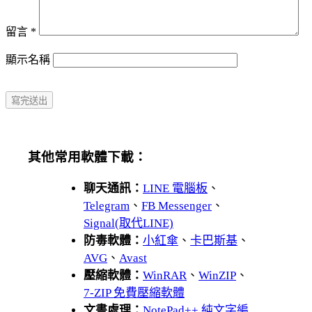
留言
*
顯示名稱
其他常用軟體下載：
聊天通訊：
LINE 電腦板
、
Telegram
、
FB Messenger
、
Signal(取代LINE)
防毒軟體：
小紅傘
、
卡巴斯基
、
AVG
、
Avast
壓縮軟體：
WinRAR
、
WinZIP
、
7-ZIP 免費壓縮軟體
文書處理：
NotePad++ 純文字編