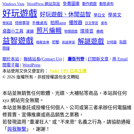
免費圖庫
Windows Vista
WordPress 網站架設
動作遊戲
動態桌布
好玩遊戲
好玩遊戲、休閒益智
學英文
學日文
播放器
拍照app
待辦事項
手機桌布
學英語
日文學習
桌布
照片編輯
桌面小工具
環境音
濾鏡
療癒
物理遊戲
益智遊戲
解謎遊戲
舒壓
貼圖
計時器
睡眠音樂
英語學習
鬧鐘
關於本站
|
聯絡站長(Contact Us)
|
廣告刊登
|
訂閱新文章
/
用 Email
閱電子報
|
WordPress
本站使用又快又便宜的：
Vultr VPS 日本主機
© 2026 版權所有，非經授權請勿全文轉貼
本站並無銷售任何軟體、光碟、大補帖等商品，本站與任何
xyz 網站完全無關。
本站並無委託或授權任何個人、公司或第三者承辦任何電腦維
修買賣、宣傳推廣或商品銷售之業務，
若發現盜用 "重灌狂人" 或 "不來恩" 名義之行為，請協助通報
「
與我聯繫
」，謝謝！