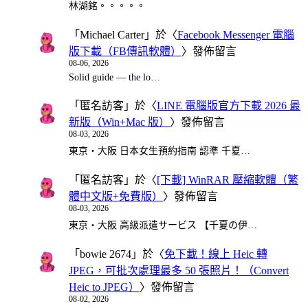
林湖銘。。。。。
「
Michael Carter
」於〈
Facebook Messenger 電腦
版下載（FB傳訊軟體）
〉發佈留言
08-06, 2026
Solid guide — the lo…
「
匿名訪客
」於〈
LINE 電腦版官方下載 2026 最
新版（Win+Mac 版）
〉發佈留言
08-03, 2026
東京・大阪 日本女生預約指南 認準 千夏…
「
匿名訪客
」於〈
[下載] WinRAR 壓縮軟體（繁
體中文版+免費版）
〉發佈留言
08-03, 2026
東京・大阪 高級派遣サービス 【千夏の伊…
「
bowie 2674
」於〈
免下載！線上 Heic 轉
JPEG，可批次處理最多 50 張照片！（Convert
Heic to JPEG）
〉發佈留言
08-02, 2026