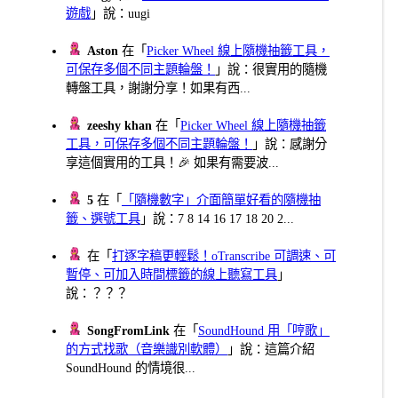
遊戲
」說：uugi
Aston
在「
Picker Wheel 線上隨機抽籤工具，
可保存多個不同主題輪盤！
」說：很實用的隨機
轉盤工具，謝謝分享！如果有西...
zeeshy khan
在「
Picker Wheel 線上隨機抽籤
工具，可保存多個不同主題輪盤！
」說：感謝分
享這個實用的工具！🎉 如果有需要波...
5
在「
「隨機數字」介面簡單好看的隨機抽
籤、選號工具
」說：7 8 14 16 17 18 20 2...
在「
打逐字稿更輕鬆！oTranscribe 可調速、可
暫停、可加入時間標籤的線上聽寫工具
」
說：？？？
SongFromLink
在「
SoundHound 用「哼歌」
的方式找歌（音樂識別軟體）
」說：這篇介紹
SoundHound 的情境很...