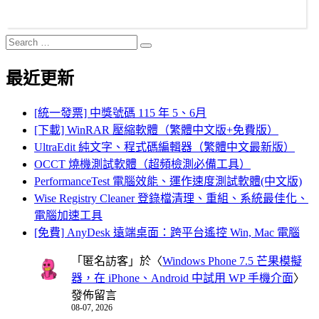
Search
Search
for:
最近更新
[統一發票] 中獎號碼 115 年 5、6月
[下載] WinRAR 壓縮軟體（繁體中文版+免費版）
UltraEdit 純文字、程式碼編輯器（繁體中文最新版）
OCCT 燒機測試軟體（超頻檢測必備工具）
PerformanceTest 電腦效能、運作速度測試軟體(中文版)
Wise Registry Cleaner 登錄檔清理、重組、系統最佳化、
電腦加速工具
[免費] AnyDesk 遠端桌面：跨平台遙控 Win, Mac 電腦
「
匿名訪客
」於〈
Windows Phone 7.5 芒果模擬
器，在 iPhone、Android 中試用 WP 手機介面
〉
發佈留言
08-07, 2026