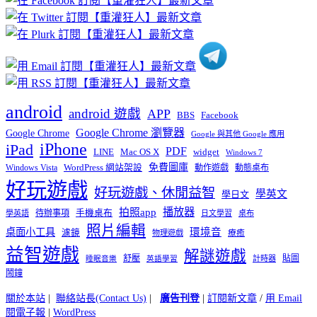
分
類
android
android 遊戲
APP
BBS
Facebook
Google Chrome 瀏覽器
Google Chrome
Google 與其他 Google 應用
iPhone
iPad
PDF
widget
LINE
Mac OS X
Windows 7
免費圖庫
Windows Vista
WordPress 網站架設
動作遊戲
動態桌布
好玩遊戲
好玩遊戲、休閒益智
學英文
學日文
播放器
拍照app
待辦事項
手機桌布
學英語
日文學習
桌布
照片編輯
桌面小工具
環境音
濾鏡
療癒
物理遊戲
益智遊戲
解謎遊戲
舒壓
貼圖
計時器
睡眠音樂
英語學習
鬧鐘
關於本站
|
聯絡站長(Contact Us)
|
廣告刊登
|
訂閱新文章
/
用 Email
閱電子報
|
WordPress