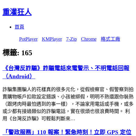
重灌狂人
Menu
Skip
首頁
to
content
PotPlayer
KMPlayer
7-Zip
Chrome
格式工廠
標籤:
165
《台灣反詐騙》詐騙電話來電警示、不明電話回報
（Android）
詐騙集團騙人的花樣真的很多元化，從假檢察官、假警察到拍
賣購物帳戶扣款設定錯誤、小孩被綁假，明明不熟還跟你裝熟
（跟烤肉時最怕遇到的事一樣），不論家用電話或手機，或多
或少都有接過類似的詐騙電話，實在很煩也很浪費時間。 利
用《台灣反詐騙》可輕鬆判斷來…
「警政服務」110 報案！緊急時刻！立即 GPS 定位