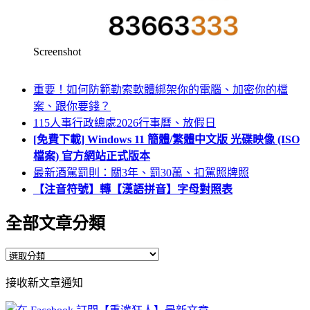
Screenshot
重要！如何防範勒索軟體綁架你的電腦、加密你的檔
案、跟你要錢？
115人事行政總處2026行事曆、放假日
[免費下載] Windows 11 簡體/繁體中文版 光碟映像 (ISO
檔案) 官方網站正式版本
最新酒駕罰則：關3年、罰30萬、扣駕照牌照
【注音符號】轉【漢語拼音】字母對照表
全部文章分類
全
部
接收新文章通知
文
章