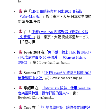
lo...
在「
LINE 電腦版官方下載 2026 最新版
（Win+Mac 版）
」說：東京・大阪 日本女生預約
指南 認準 千夏...
在「
[下載] WinRAR 壓縮軟體（繁體中文版
+免費版）
」說：東京・大阪 高級派遣サービス
【千夏の伊...
bowie 2674
在「
免下載！線上 Heic 轉 JPEG，
可批次處理最多 50 張照片！（Convert Heic to
JPEG）
」說：Love that I can batc...
Sumana
在「
[下載] avast! 免費防毒軟體 2025
最新繁體中文版
」說：Avast has been my go...
李紹煒
在「
「MixerBox 鬧鐘」使用 YouTube
音樂當鬧鈴聲！讓你舒服的醒來～
」說：
liweiwei0123roy@gmai...
Tugy
在「
「打地鼠學唐詩」讓你長智慧的好