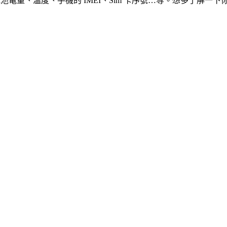
池電量、溫度、手機的 IMEI、Sim 卡序號…等。想多了解一