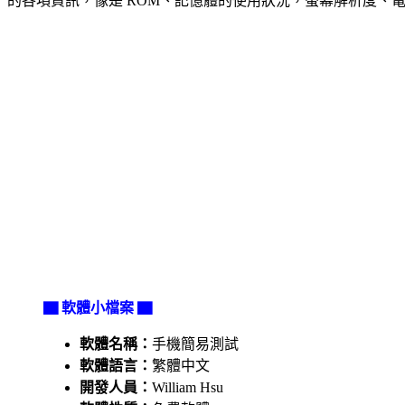
的各項資訊，像是 ROM、記憶體的使用狀況，螢幕解析度、電
▇ 軟體小檔案 ▇
軟體名稱：
手機簡易測試
軟體語言：
繁體中文
開發人員：
William Hsu