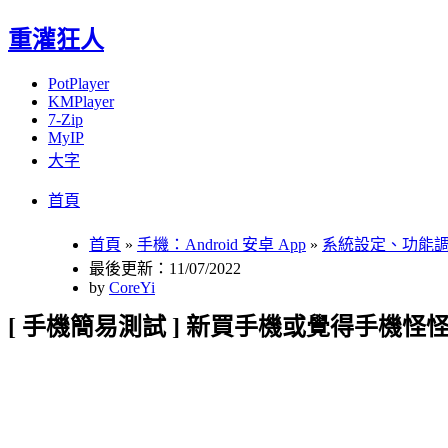
重灌狂人
PotPlayer
KMPlayer
7-Zip
MyIP
大字
Menu
Skip
首頁
to
content
首頁
»
手機：Android 安卓 App
»
系統設定、功能
最後更新：11/07/2022
by
CoreYi
[ 手機簡易測試 ] 新買手機或覺得手機