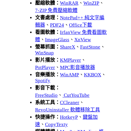
壓縮軟體：
WinRAR
、
WinZIP
、
7-ZIP 免費壓縮軟體
文書處理：
NotePad++ 純文字編
輯器
、
PDF24
、
Office下載
看圖軟體：
IrfanView 免費看圖軟
體
、
ImageGlass
、
XnView
螢幕抓圖：
ShareX
、
FastStone
、
WinSnap
影片播放：
KMPlayer
、
PotPlayer
、
MPC影音播放器
音樂播放：
WinAMP
、
KKBOX
、
Spotify
影音下載：
FreeStudio
、
CutYouTube
系統工具：
CCleaner
、
RevoUninstaller 軟體移除工具
快捷操作：
HotkeyP
、
鍵盤加
速
、
CopyTexty