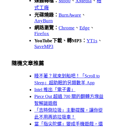
媒體轉檔：
Moo0
、
XMedia
、
格
式工廠
光碟燒錄：
BurnAware
、
AnyBurn
網路瀏覽：
Chrome
、
Edge
、
Firefox
YouTube下載、轉MP3：
YT1s
、
SaveMP3
隨機文章推薦
睡不著？就來划船吧！「Scroll to
Sleep」超助眠的另類數羊 App
Intel 推出「電子書」
Piece Out 超過 700 關的翻轉方塊益
智解謎遊戲
「吉時倒垃圾」主動提醒，讓你從
此不用再追垃圾車！
當「指尖陀螺」變成手機遊戲，還