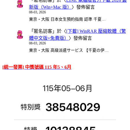
「
匿名訪客
」於〈
LINE 電腦版官方下載 2026 最
新版（Win+Mac 版）
〉發佈留言
08-03, 2026
東京・大阪 日本女生預約指南 認準 千夏…
「
匿名訪客
」於〈
[下載] WinRAR 壓縮軟體（繁
體中文版+免費版）
〉發佈留言
08-03, 2026
東京・大阪 高級派遣サービス 【千夏の伊…
[統一發票] 中獎號碼 115 年5、6月