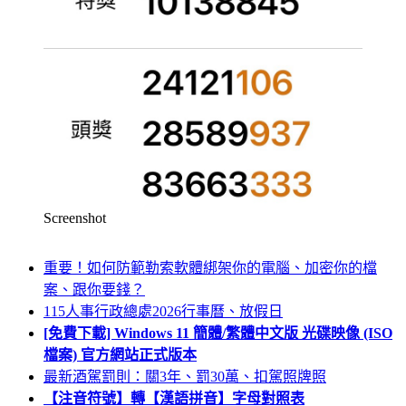
Screenshot
重要！如何防範勒索軟體綁架你的電腦、加密你的檔
案、跟你要錢？
115人事行政總處2026行事曆、放假日
[免費下載] Windows 11 簡體/繁體中文版 光碟映像 (ISO
檔案) 官方網站正式版本
最新酒駕罰則：關3年、罰30萬、扣駕照牌照
【注音符號】轉【漢語拼音】字母對照表