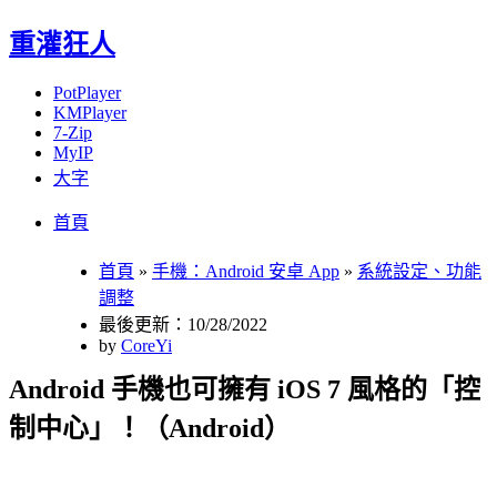
重灌狂人
PotPlayer
KMPlayer
7-Zip
MyIP
大字
Menu
Skip
首頁
to
content
首頁
»
手機：Android 安卓 App
»
系統設定、功能
調整
最後更新：10/28/2022
by
CoreYi
Android 手機也可擁有 iOS 7 風格的「控
制中心」！（Android）