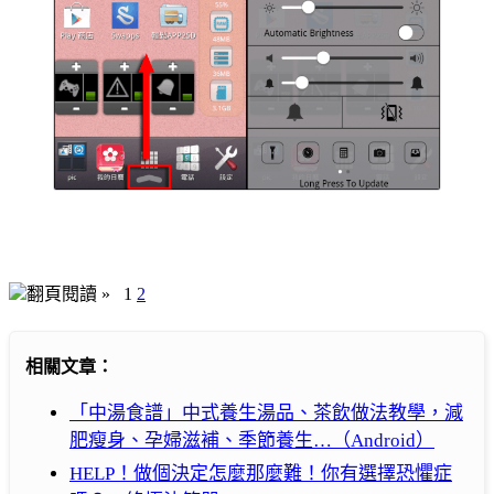
翻頁閱讀 »
1
2
相關文章：
「中湯食譜」中式養生湯品、茶飲做法教學，減
肥瘦身、孕婦滋補、季節養生…（Android）
HELP！做個決定怎麼那麼難！你有選擇恐懼症