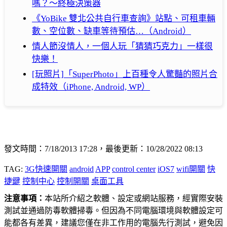
嗎？～終極決策器
《YoBike 雙北公共自行車查詢》站點、可租車輛
數、空位數、缺車等待預估…（Android）
情人節沒情人，一個人玩「猜猜巧克力」一樣很
快樂！
[玩照片]「SuperPhoto」上百種令人驚豔的照片合
成特效（iPhone, Android, WP）
發文時間：7/18/2013 17:28，最後更新：10/28/2022 08:13
TAG:
3G快速開關
android
APP
control center
iOS7
wifi開關
快
捷鍵
控制中心
控制開關
桌面工具
注意事項：
本站所介紹之軟體、設定或網站服務，經實際安裝
測試並通過防毒軟體掃毒。但因為不同電腦環境與軟體設定可
能都各有差異，建議您僅在非工作用的電腦先行測試，避免因