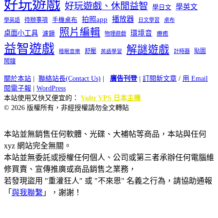
好玩遊戲
好玩遊戲、休閒益智
學英文
學日文
播放器
拍照app
待辦事項
手機桌布
學英語
日文學習
桌布
照片編輯
桌面小工具
環境音
濾鏡
療癒
物理遊戲
益智遊戲
解謎遊戲
舒壓
貼圖
計時器
睡眠音樂
英語學習
鬧鐘
關於本站
|
聯絡站長(Contact Us)
|
廣告刊登
|
訂閱新文章
/
用 Email
閱電子報
|
WordPress
本站使用又快又便宜的：
Vultr VPS 日本主機
© 2026 版權所有，非經授權請勿全文轉貼
本站並無銷售任何軟體、光碟、大補帖等商品，本站與任何
xyz 網站完全無關。
本站並無委託或授權任何個人、公司或第三者承辦任何電腦維
修買賣、宣傳推廣或商品銷售之業務，
若發現盜用 "重灌狂人" 或 "不來恩" 名義之行為，請協助通報
「
與我聯繫
」，謝謝！