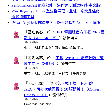
PerformanceTest 電腦效能、運作速度測試軟體(中文版)
Wise Registry Cleaner 登錄檔清理、重組、系統最佳化、
電腦加速工具
[免費] AnyDesk 遠端桌面：跨平台遙控 Win, Mac 電腦
「
匿名訪客
」於〈
LINE 電腦版官方下載 2026 最
新版（Win+Mac 版）
〉發佈留言
08-03, 2026
東京・大阪 日本女生預約指南 認準 千夏…
「
匿名訪客
」於〈
[下載] WinRAR 壓縮軟體（繁
體中文版+免費版）
〉發佈留言
08-03, 2026
東京・大阪 高級派遣サービス 【千夏の伊…
「
bowie 2674
」於〈
免下載！線上 Heic 轉
JPEG，可批次處理最多 50 張照片！（Convert
Heic to JPEG）
〉發佈留言
08-02, 2026
Love that I can batc…