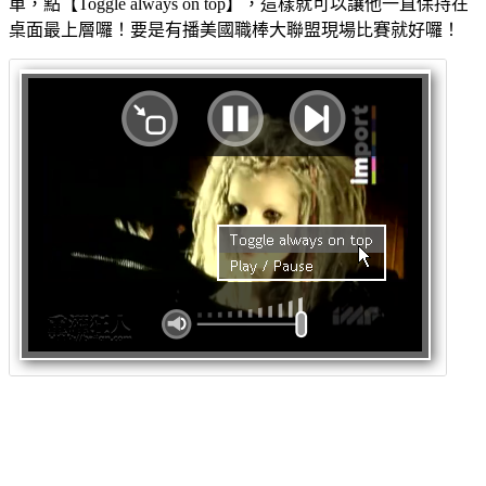
單，點【Toggle always on top】，這樣就可以讓他一直保持在
桌面最上層囉！要是有播美國職棒大聯盟現場比賽就好囉！