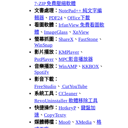
7-ZIP 免費壓縮軟體
文書處理：
NotePad++ 純文字編
輯器
、
PDF24
、
Office下載
看圖軟體：
IrfanView 免費看圖軟
體
、
ImageGlass
、
XnView
螢幕抓圖：
ShareX
、
FastStone
、
WinSnap
影片播放：
KMPlayer
、
PotPlayer
、
MPC影音播放器
音樂播放：
WinAMP
、
KKBOX
、
Spotify
影音下載：
FreeStudio
、
CutYouTube
系統工具：
CCleaner
、
RevoUninstaller 軟體移除工具
快捷操作：
HotkeyP
、
鍵盤加
速
、
CopyTexty
媒體轉檔：
Moo0
、
XMedia
、
格