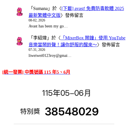
「
Sumana
」於〈
[下載] avast! 免費防毒軟體 2025
最新繁體中文版
〉發佈留言
08-02, 2026
Avast has been my go…
「
李紹煒
」於〈
「MixerBox 鬧鐘」使用 YouTube
音樂當鬧鈴聲！讓你舒服的醒來～
〉發佈留言
07-31, 2026
liweiwei0123roy@gmai…
[統一發票] 中獎號碼 115 年5、6月