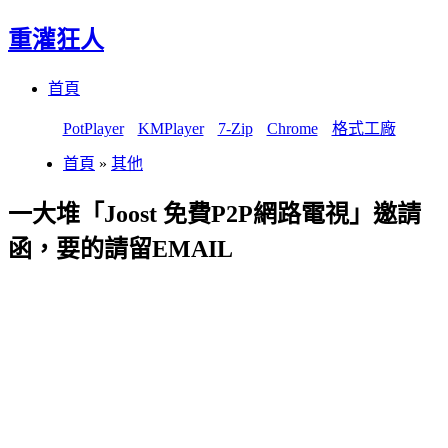
重灌狂人
Menu
Skip
首頁
to
content
PotPlayer
KMPlayer
7-Zip
Chrome
格式工廠
首頁
»
其他
一大堆「Joost 免費P2P網路電視」邀請
函，要的請留EMAIL