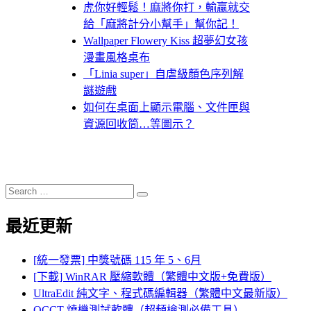
虎你好輕鬆！麻將你打，輸贏就交
給「麻將計分小幫手」幫你記！
Wallpaper Flowery Kiss 超夢幻女孩
漫畫風格桌布
「Linia super」自虐級顏色序列解
謎遊戲
如何在桌面上顯示電腦、文件匣與
資源回收筒…等圖示？
Search
Search
for:
最近更新
[統一發票] 中獎號碼 115 年 5、6月
[下載] WinRAR 壓縮軟體（繁體中文版+免費版）
UltraEdit 純文字、程式碼編輯器（繁體中文最新版）
OCCT 燒機測試軟體（超頻檢測必備工具）