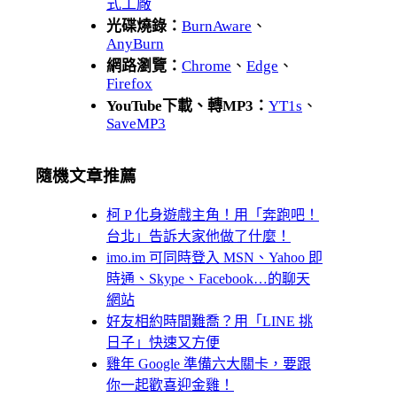
式工廠
光碟燒錄：
BurnAware
、
AnyBurn
網路瀏覽：
Chrome
、
Edge
、
Firefox
YouTube下載、轉MP3：
YT1s
、
SaveMP3
隨機文章推薦
柯 P 化身遊戲主角！用「奔跑吧！
台北」告訴大家他做了什麼！
imo.im 可同時登入 MSN、Yahoo 即
時通、Skype、Facebook…的聊天
網站
好友相約時間難喬？用「LINE 挑
日子」快速又方便
雞年 Google 準備六大關卡，要跟
你一起歡喜迎金雞！