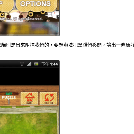
黑貓則是出來阻擋我們的，要想辦法把黑貓們移開，讓出一條康