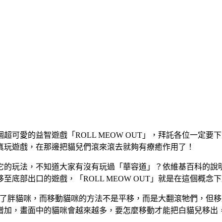
個超可愛的益智遊戲「ROLL MEOW OUT」，拜託各位一
真玩遊戲，在那邊把貓兒們滾來滾去就夠有療癒作用了！
它的玩法，不知道大家有沒有玩過「華容道」？依維基百科的說
底部出口的遊戲，「ROLL MEOW OUT」就是在這個概念
都換成了胖貓咪，而移動貓咪的方法不是平移，而是大翻滾牠們，
增加，畫面中的貓咪會越來越多，要怎麼移動才能把白貓兒移出