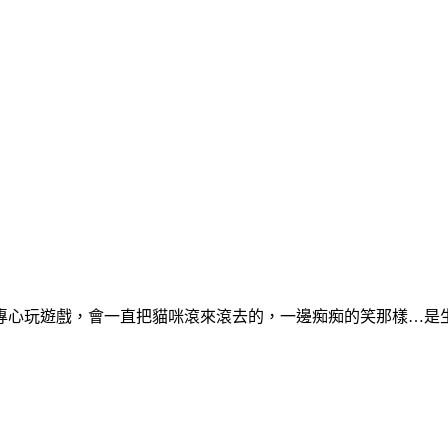
遊戲，會一直把貓咪滾來滾去的，一邊痴痴的笑那樣…是生病了嗎？