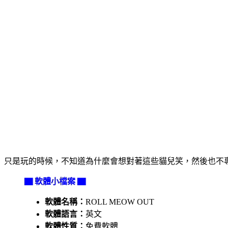
只是玩的時候，不知道為什麼會想對著這些貓兒笑，然後也不專心玩
▇ 軟體小檔案 ▇
軟體名稱：
ROLL MEOW OUT
軟體語言：
英文
軟體性質：
免費軟體