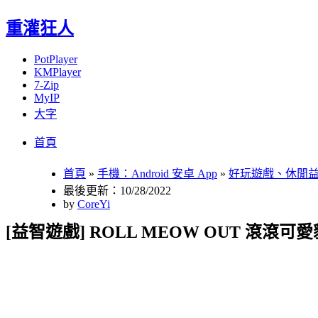
重灌狂人
PotPlayer
KMPlayer
7-Zip
MyIP
大字
Menu
Skip
首頁
to
content
首頁
»
手機：Android 安卓 App
»
好玩遊戲、休閒
最後更新：10/28/2022
by
CoreYi
[益智遊戲] ROLL MEOW OUT 滾滾可愛貓