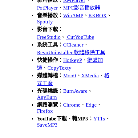
影片播放：
KMPlayer
、
PotPlayer
、
MPC影音播放器
音樂播放：
WinAMP
、
KKBOX
、
Spotify
影音下載：
FreeStudio
、
CutYouTube
系統工具：
CCleaner
、
RevoUninstaller 軟體移除工具
快捷操作：
HotkeyP
、
鍵盤加
速
、
CopyTexty
媒體轉檔：
Moo0
、
XMedia
、
格
式工廠
光碟燒錄：
BurnAware
、
AnyBurn
網路瀏覽：
Chrome
、
Edge
、
Firefox
YouTube下載、轉MP3：
YT1s
、
SaveMP3