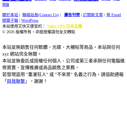
鬧鐘
關於本站
|
聯絡站長(Contact Us)
|
廣告刊登
|
訂閱新文章
/
用 Email
閱電子報
|
WordPress
本站使用又快又便宜的：
Vultr VPS 日本主機
© 2026 版權所有，非經授權請勿全文轉貼
本站並無銷售任何軟體、光碟、大補帖等商品，本站與任何
xyz 網站完全無關。
本站並無委託或授權任何個人、公司或第三者承辦任何電腦維
修買賣、宣傳推廣或商品銷售之業務，
若發現盜用 "重灌狂人" 或 "不來恩" 名義之行為，請協助通報
「
與我聯繫
」，謝謝！