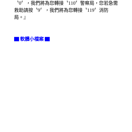
〝0〞，我們將為您轉接〝110〞警察局，您若急需
救助請按〝9〞，我們將為您轉接〝119〞消防
局。』
▇ 軟體小檔案 ▇