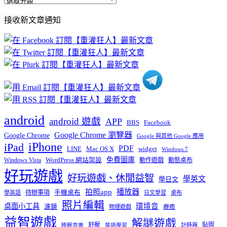
全
部
接收新文章通知
文
章
分
類
android
android 遊戲
APP
BBS
Facebook
Google Chrome 瀏覽器
Google Chrome
Google 與其他 Google 應用
iPhone
iPad
PDF
widget
LINE
Mac OS X
Windows 7
免費圖庫
Windows Vista
WordPress 網站架設
動作遊戲
動態桌布
好玩遊戲
好玩遊戲、休閒益智
學英文
學日文
播放器
拍照app
待辦事項
手機桌布
學英語
日文學習
桌布
照片編輯
桌面小工具
環境音
濾鏡
療癒
物理遊戲
益智遊戲
解謎遊戲
舒壓
貼圖
計時器
睡眠音樂
英語學習