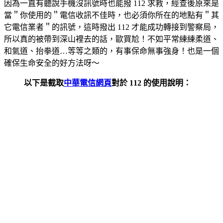
因為一直有聽說手機沒訊號時也能撥 112 求救，經查後原來是
當＂你使用的＂電信收訊不佳時，也必須你所在的地點有＂其
它電信業者＂的訊號，這時撥出 112 才能成功轉接到警察局，
所以真的被帶到深山裡去的話，歐買尬！不如平常練練柔道、
和氣道、抬拳道…等等之類的，有事保命無事強身！也是一個
確保生命安全的好方法呀～
以下是截取
中華電信網頁
對於 112 的使用說明：