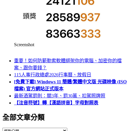
Screenshot
重要！如何防範勒索軟體綁架你的電腦、加密你的檔
案、跟你要錢？
115人事行政總處2026行事曆、放假日
[免費下載] Windows 11 簡體/繁體中文版 光碟映像 (ISO
檔案) 官方網站正式版本
最新酒駕罰則：關3年、罰30萬、扣駕照牌照
【注音符號】轉【漢語拼音】字母對照表
全部文章分類