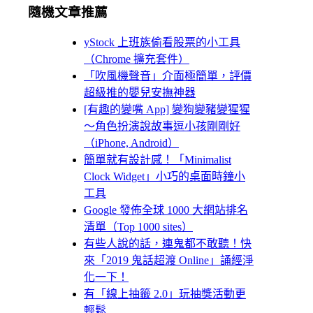
隨機文章推薦
yStock 上班族偷看股票的小工具
（Chrome 擴充套件）
「吹風機聲音」介面極簡單，評價
超級推的嬰兒安撫神器
[有趣的變嘴 App] 變狗變豬變猩猩
～角色扮演說故事逗小孩剛剛好
（iPhone, Android）
簡單就有設計感！「Minimalist
Clock Widget」小巧的桌面時鐘小
工具
Google 發佈全球 1000 大網站排名
清單（Top 1000 sites）
有些人說的話，連鬼都不敢聽！快
來「2019 鬼話超渡 Online」誦經淨
化一下！
有「線上抽籤 2.0」玩抽獎活動更
輕鬆