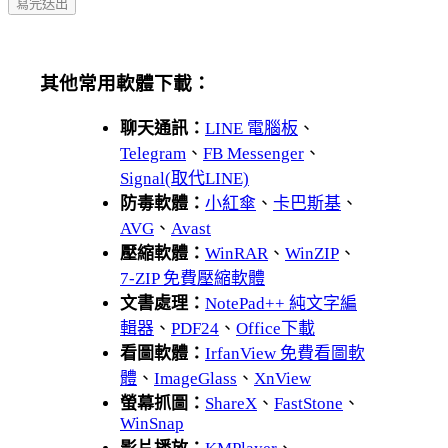
其他常用軟體下載：
聊天通訊：
LINE 電腦板
、
Telegram
、
FB Messenger
、
Signal(取代LINE)
防毒軟體：
小紅傘
、
卡巴斯基
、
AVG
、
Avast
壓縮軟體：
WinRAR
、
WinZIP
、
7-ZIP 免費壓縮軟體
文書處理：
NotePad++ 純文字編
輯器
、
PDF24
、
Office下載
看圖軟體：
IrfanView 免費看圖軟
體
、
ImageGlass
、
XnView
螢幕抓圖：
ShareX
、
FastStone
、
WinSnap