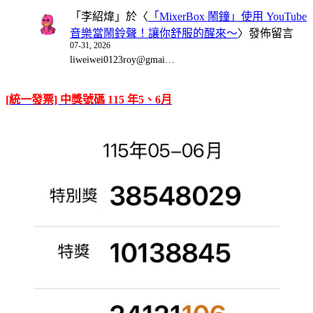
「
李紹煒
」於〈
「MixerBox 鬧鐘」使用 YouTube
音樂當鬧鈴聲！讓你舒服的醒來～
〉發佈留言
07-31, 2026
liweiwei0123roy@gmai…
[統一發票] 中獎號碼 115 年5、6月