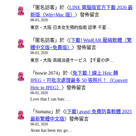
「
匿名訪客
」於〈
LINE 電腦版官方下載 2026 最
新版（Win+Mac 版）
〉發佈留言
08-03, 2026
東京・大阪 日本女生預約指南 認準 千夏…
「
匿名訪客
」於〈
[下載] WinRAR 壓縮軟體（繁
體中文版+免費版）
〉發佈留言
08-03, 2026
東京・大阪 高級派遣サービス 【千夏の伊…
「
bowie 2674
」於〈
免下載！線上 Heic 轉
JPEG，可批次處理最多 50 張照片！（Convert
Heic to JPEG）
〉發佈留言
08-02, 2026
Love that I can batc…
「
Sumana
」於〈
[下載] avast! 免費防毒軟體 2025
最新繁體中文版
〉發佈留言
08-02, 2026
Avast has been my go…