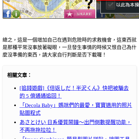
總之，這是一個增加自己在遇到危險時的求救機會，這東西就
是那種平常沒事放著礙眼，一旦發生事情的時候又恨自己為什
麼沒準備的東西，請大家自行判斷是否下載囉！
相關文章：
[追錢遊戲]《倍返しだ！半沢くん》快把被騙去
的 5 億通通追回！
「Decola Baby」媽咪們的最愛，寶寶適用的照片
貼圖程式
あさとけい 日系優質鬧鐘～出門倒數提醒功能，
不再拖拖拉拉！