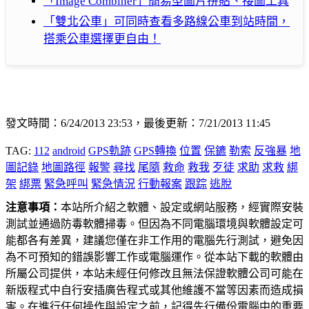
「Image Combiner」簡易型圖片拼貼、接圖工具
「雙北公車」可同時查看多路線公車到站時間，
搭乘公車選擇更自由！
發文時間：6/24/2013 23:53，最後更新：7/21/2013 11:45
TAG:
112
android
GPS軌跡
GPS轉換
位置
保鑣
勒索
反強暴
地
圖記錄
地圖路徑
報警
尋找
尾隨
救命
救我
歹徒
求助
求救
綁
架
綁票
緊急呼叫
緊急情況
行動報案
跟踪
逃脫
注意事項：
本站所介紹之軟體、設定或網站服務，經實際安裝
測試並通過防毒軟體掃毒。但因為不同電腦環境與軟體設定可
能都各有差異，建議您僅在非工作用的電腦先行測試，避免因
為不可預知的錯誤影響工作或電腦運作。從本站下載的軟體由
所屬公司提供，本站未經任何修改且無法保證軟體公司可能在
新版程式中自行安插廣告程式或其他維護不當等因素而造成損
害。在進行任何操作與設定之前，記得先行備份電腦中的重要