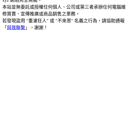
xyz 網站完全無關。
本站並無委託或授權任何個人、公司或第三者承辦任何電腦維
修買賣、宣傳推廣或商品銷售之業務，
若發現盜用 "重灌狂人" 或 "不來恩" 名義之行為，請協助通報
「
與我聯繫
」，謝謝！