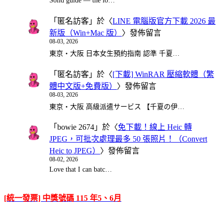
Solid guide — the lo…
「
匿名訪客
」於〈
LINE 電腦版官方下載 2026 最
新版（Win+Mac 版）
〉發佈留言
08-03, 2026
東京・大阪 日本女生預約指南 認準 千夏…
「
匿名訪客
」於〈
[下載] WinRAR 壓縮軟體（繁
體中文版+免費版）
〉發佈留言
08-03, 2026
東京・大阪 高級派遣サービス 【千夏の伊…
「
bowie 2674
」於〈
免下載！線上 Heic 轉
JPEG，可批次處理最多 50 張照片！（Convert
Heic to JPEG）
〉發佈留言
08-02, 2026
Love that I can batc…
[統一發票] 中獎號碼 115 年5、6月