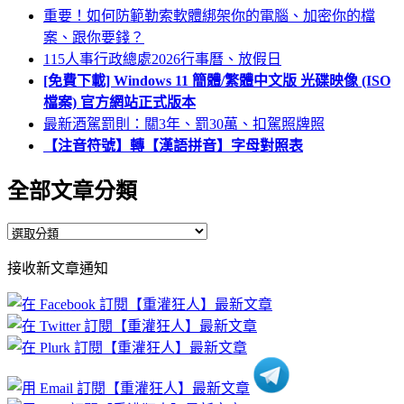
重要！如何防範勒索軟體綁架你的電腦、加密你的檔
案、跟你要錢？
115人事行政總處2026行事曆、放假日
[免費下載] Windows 11 簡體/繁體中文版 光碟映像 (ISO
檔案) 官方網站正式版本
最新酒駕罰則：關3年、罰30萬、扣駕照牌照
【注音符號】轉【漢語拼音】字母對照表
全部文章分類
全
部
接收新文章通知
文
章
分
類