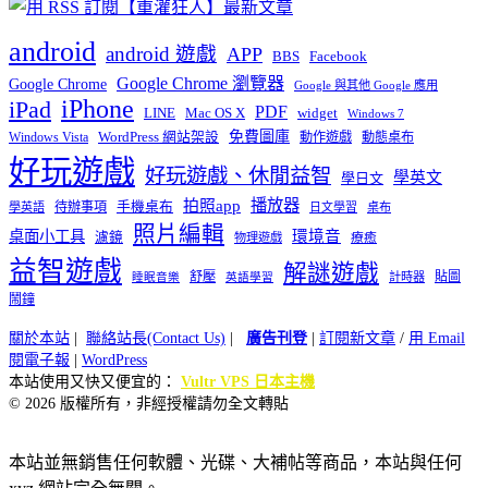
android
android 遊戲
APP
BBS
Facebook
Google Chrome 瀏覽器
Google Chrome
Google 與其他 Google 應用
iPhone
iPad
PDF
widget
LINE
Mac OS X
Windows 7
免費圖庫
Windows Vista
WordPress 網站架設
動作遊戲
動態桌布
好玩遊戲
好玩遊戲、休閒益智
學英文
學日文
播放器
拍照app
待辦事項
手機桌布
學英語
日文學習
桌布
照片編輯
桌面小工具
環境音
濾鏡
療癒
物理遊戲
益智遊戲
解謎遊戲
舒壓
貼圖
計時器
睡眠音樂
英語學習
鬧鐘
關於本站
|
聯絡站長(Contact Us)
|
廣告刊登
|
訂閱新文章
/
用 Email
閱電子報
|
WordPress
本站使用又快又便宜的：
Vultr VPS 日本主機
© 2026 版權所有，非經授權請勿全文轉貼
本站並無銷售任何軟體、光碟、大補帖等商品，本站與任何