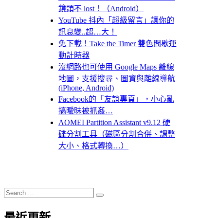
鏡頭不 lost！（Android）
YouTube 抖內「超級留言」讓你的
訊息變..超…大！
免下載！Take the Timer 雙色間歇運
動計時器
沒網路也可使用 Google Maps 離線
地圖，支援搜尋、圖資與離線導航
(iPhone, Android)
Facebook的「友誼專頁」，小心亂
搞曖昧被抓姦…
AOMEI Partition Assistant v9.12 硬
碟分割工具（磁區分割合併、調整
大小、格式轉換…）
Search
Search
for:
最近更新