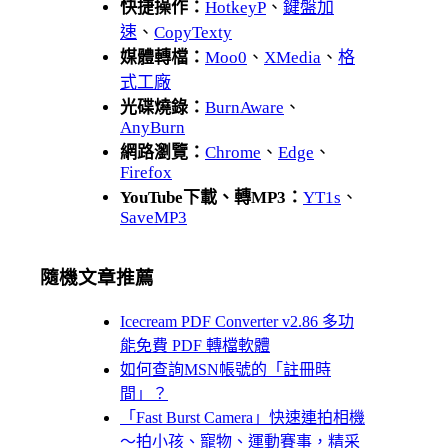
快捷操作：
HotkeyP
、
鍵盤加
速
、
CopyTexty
媒體轉檔：
Moo0
、
XMedia
、
格
式工廠
光碟燒錄：
BurnAware
、
AnyBurn
網路瀏覽：
Chrome
、
Edge
、
Firefox
YouTube下載、轉MP3：
YT1s
、
SaveMP3
隨機文章推薦
Icecream PDF Converter v2.86 多功
能免費 PDF 轉檔軟體
如何查詢MSN帳號的「註冊時
間」？
「Fast Burst Camera」快速連拍相機
～拍小孩、寵物、運動賽事，精采