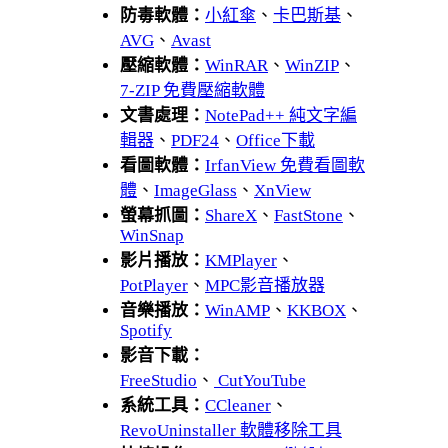
防毒軟體：
小紅傘
、
卡巴斯基
、
AVG
、
Avast
壓縮軟體：
WinRAR
、
WinZIP
、
7-ZIP 免費壓縮軟體
文書處理：
NotePad++ 純文字編
輯器
、
PDF24
、
Office下載
看圖軟體：
IrfanView 免費看圖軟
體
、
ImageGlass
、
XnView
螢幕抓圖：
ShareX
、
FastStone
、
WinSnap
影片播放：
KMPlayer
、
PotPlayer
、
MPC影音播放器
音樂播放：
WinAMP
、
KKBOX
、
Spotify
影音下載：
FreeStudio
、
CutYouTube
系統工具：
CCleaner
、
RevoUninstaller 軟體移除工具