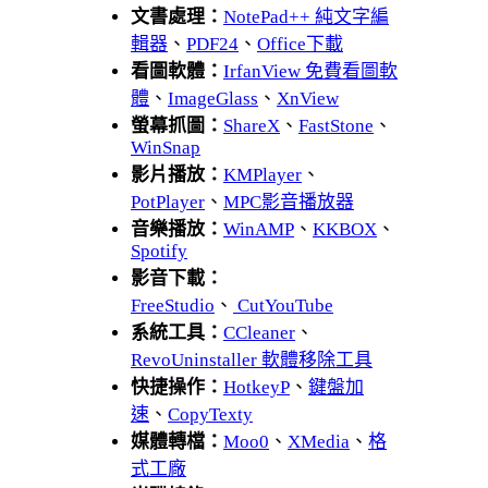
文書處理：
NotePad++ 純文字編
輯器
、
PDF24
、
Office下載
看圖軟體：
IrfanView 免費看圖軟
體
、
ImageGlass
、
XnView
螢幕抓圖：
ShareX
、
FastStone
、
WinSnap
影片播放：
KMPlayer
、
PotPlayer
、
MPC影音播放器
音樂播放：
WinAMP
、
KKBOX
、
Spotify
影音下載：
FreeStudio
、
CutYouTube
系統工具：
CCleaner
、
RevoUninstaller 軟體移除工具
快捷操作：
HotkeyP
、
鍵盤加
速
、
CopyTexty
媒體轉檔：
Moo0
、
XMedia
、
格
式工廠