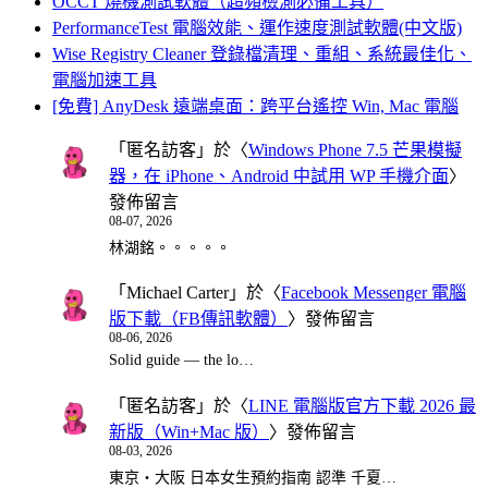
OCCT 燒機測試軟體（超頻檢測必備工具）
PerformanceTest 電腦效能、運作速度測試軟體(中文版)
Wise Registry Cleaner 登錄檔清理、重組、系統最佳化、
電腦加速工具
[免費] AnyDesk 遠端桌面：跨平台遙控 Win, Mac 電腦
「
匿名訪客
」於〈
Windows Phone 7.5 芒果模擬
器，在 iPhone、Android 中試用 WP 手機介面
〉
發佈留言
08-07, 2026
林湖銘。。。。。
「
Michael Carter
」於〈
Facebook Messenger 電腦
版下載（FB傳訊軟體）
〉發佈留言
08-06, 2026
Solid guide — the lo…
「
匿名訪客
」於〈
LINE 電腦版官方下載 2026 最
新版（Win+Mac 版）
〉發佈留言
08-03, 2026
東京・大阪 日本女生預約指南 認準 千夏…