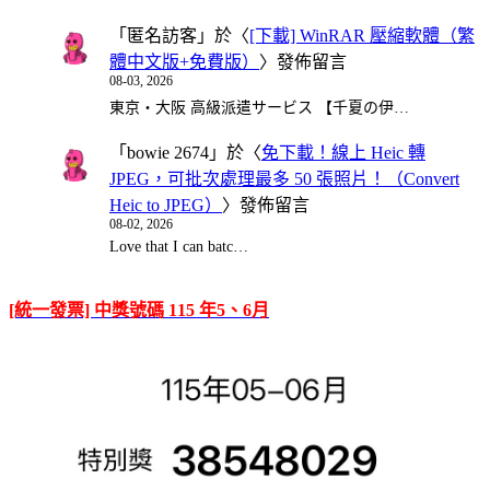
「
匿名訪客
」於〈
[下載] WinRAR 壓縮軟體（繁
體中文版+免費版）
〉發佈留言
08-03, 2026
東京・大阪 高級派遣サービス 【千夏の伊…
「
bowie 2674
」於〈
免下載！線上 Heic 轉
JPEG，可批次處理最多 50 張照片！（Convert
Heic to JPEG）
〉發佈留言
08-02, 2026
Love that I can batc…
[統一發票] 中獎號碼 115 年5、6月