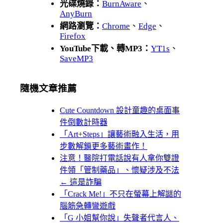
光碟燒錄：
BurnAware
、
AnyBurn
網路瀏覽：
Chrome
、
Edge
、
Firefox
YouTube下載、轉MP3：
YT1s
、
SaveMP3
隨機文章推薦
Cute Countdown 設計童趣的桌面事
件倒數計時器
「Art+Steps」讓藝術融入生活，用
步數解鎖更多藝術畫作！
注意！醫院打電話說有人拿你雙證
件領「管制藥品」、懷疑涉及不法
← 這是詐騙
「Crack Me!」不只在螢幕上解謎的
腦筋急轉彎遊戲
「G 小姐幫你說」失聲者代言人、