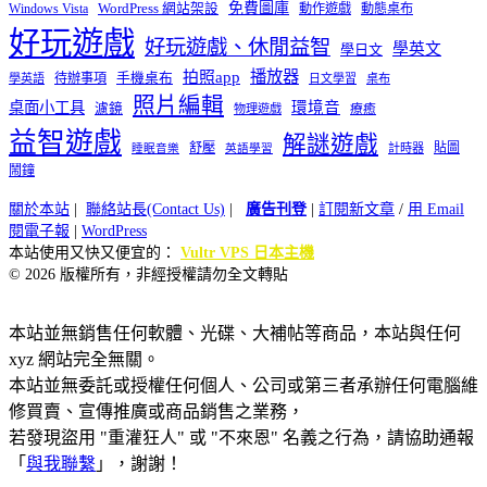
免費圖庫
Windows Vista
WordPress 網站架設
動作遊戲
動態桌布
好玩遊戲
好玩遊戲、休閒益智
學英文
學日文
播放器
拍照app
待辦事項
手機桌布
學英語
日文學習
桌布
照片編輯
桌面小工具
環境音
濾鏡
療癒
物理遊戲
益智遊戲
解謎遊戲
舒壓
貼圖
計時器
睡眠音樂
英語學習
鬧鐘
關於本站
|
聯絡站長(Contact Us)
|
廣告刊登
|
訂閱新文章
/
用 Email
閱電子報
|
WordPress
本站使用又快又便宜的：
Vultr VPS 日本主機
© 2026 版權所有，非經授權請勿全文轉貼
本站並無銷售任何軟體、光碟、大補帖等商品，本站與任何
xyz 網站完全無關。
本站並無委託或授權任何個人、公司或第三者承辦任何電腦維
修買賣、宣傳推廣或商品銷售之業務，
若發現盜用 "重灌狂人" 或 "不來恩" 名義之行為，請協助通報
「
與我聯繫
」，謝謝！