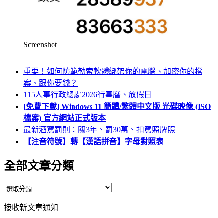
Screenshot
重要！如何防範勒索軟體綁架你的電腦、加密你的檔
案、跟你要錢？
115人事行政總處2026行事曆、放假日
[免費下載] Windows 11 簡體/繁體中文版 光碟映像 (ISO
檔案) 官方網站正式版本
最新酒駕罰則：關3年、罰30萬、扣駕照牌照
【注音符號】轉【漢語拼音】字母對照表
全部文章分類
全
部
接收新文章通知
文