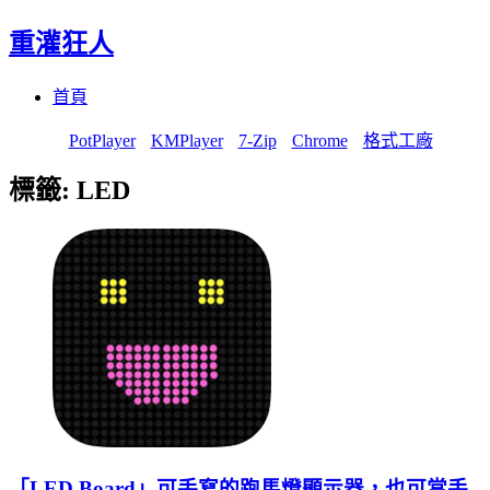
重灌狂人
Menu
Skip
首頁
to
content
PotPlayer
KMPlayer
7-Zip
Chrome
格式工廠
標籤:
LED
「LED Board」可手寫的跑馬燈顯示器，也可當手