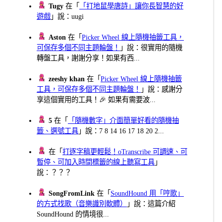
Tugy
在「
「打地鼠學唐詩」讓你長智慧的好
遊戲
」說：uugi
Aston
在「
Picker Wheel 線上隨機抽籤工具，
可保存多個不同主題輪盤！
」說：很實用的隨機
轉盤工具，謝謝分享！如果有西...
zeeshy khan
在「
Picker Wheel 線上隨機抽籤
工具，可保存多個不同主題輪盤！
」說：感謝分
享這個實用的工具！🎉 如果有需要波...
5
在「
「隨機數字」介面簡單好看的隨機抽
籤、選號工具
」說：7 8 14 16 17 18 20 2...
在「
打逐字稿更輕鬆！oTranscribe 可調速、可
暫停、可加入時間標籤的線上聽寫工具
」
說：？？？
SongFromLink
在「
SoundHound 用「哼歌」
的方式找歌（音樂識別軟體）
」說：這篇介紹
SoundHound 的情境很...