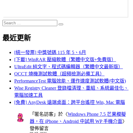
Search
Search
for:
最近更新
[統一發票] 中獎號碼 115 年 5、6月
[下載] WinRAR 壓縮軟體（繁體中文版+免費版）
UltraEdit 純文字、程式碼編輯器（繁體中文最新版）
OCCT 燒機測試軟體（超頻檢測必備工具）
PerformanceTest 電腦效能、運作速度測試軟體(中文版)
Wise Registry Cleaner 登錄檔清理、重組、系統最佳化、
電腦加速工具
[免費] AnyDesk 遠端桌面：跨平台遙控 Win, Mac 電腦
「
匿名訪客
」於〈
Windows Phone 7.5 芒果模擬
器，在 iPhone、Android 中試用 WP 手機介面
〉
發佈留言