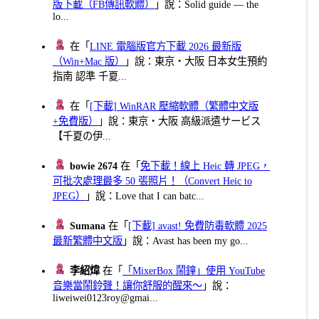
版下載（FB傳訊軟體）
」說：Solid guide — the
lo...
在「
LINE 電腦版官方下載 2026 最新版
（Win+Mac 版）
」說：東京・大阪 日本女生預約
指南 認準 千夏...
在「
[下載] WinRAR 壓縮軟體（繁體中文版
+免費版）
」說：東京・大阪 高級派遣サービス
【千夏の伊...
bowie 2674
在「
免下載！線上 Heic 轉 JPEG，
可批次處理最多 50 張照片！（Convert Heic to
JPEG）
」說：Love that I can batc...
Sumana
在「
[下載] avast! 免費防毒軟體 2025
最新繁體中文版
」說：Avast has been my go...
李紹煒
在「
「MixerBox 鬧鐘」使用 YouTube
音樂當鬧鈴聲！讓你舒服的醒來～
」說：
liweiwei0123roy@gmai...