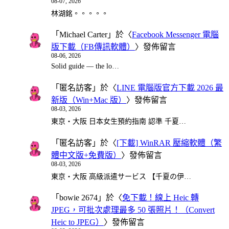
08-07, 2026
林湖銘。。。。。
「
Michael Carter
」於〈
Facebook Messenger 電腦
版下載（FB傳訊軟體）
〉發佈留言
08-06, 2026
Solid guide — the lo…
「
匿名訪客
」於〈
LINE 電腦版官方下載 2026 最
新版（Win+Mac 版）
〉發佈留言
08-03, 2026
東京・大阪 日本女生預約指南 認準 千夏…
「
匿名訪客
」於〈
[下載] WinRAR 壓縮軟體（繁
體中文版+免費版）
〉發佈留言
08-03, 2026
東京・大阪 高級派遣サービス 【千夏の伊…
「
bowie 2674
」於〈
免下載！線上 Heic 轉
JPEG，可批次處理最多 50 張照片！（Convert
Heic to JPEG）
〉發佈留言