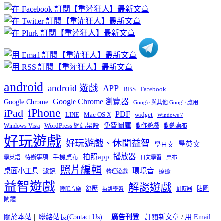
章
分
類
android
android 遊戲
APP
BBS
Facebook
Google Chrome 瀏覽器
Google Chrome
Google 與其他 Google 應用
iPhone
iPad
PDF
widget
LINE
Mac OS X
Windows 7
免費圖庫
Windows Vista
WordPress 網站架設
動作遊戲
動態桌布
好玩遊戲
好玩遊戲、休閒益智
學英文
學日文
播放器
拍照app
待辦事項
手機桌布
學英語
日文學習
桌布
照片編輯
桌面小工具
環境音
濾鏡
療癒
物理遊戲
益智遊戲
解謎遊戲
舒壓
貼圖
計時器
睡眠音樂
英語學習
鬧鐘
關於本站
|
聯絡站長(Contact Us)
|
廣告刊登
|
訂閱新文章
/
用 Email