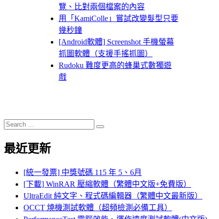
覽、比對兩個檔案的內容
用「KamiColle」嘗試改變髮型只要
幾秒鐘
[Android軟體] Screenshot 手機螢幕
抓圖軟體（支援手搖抓圖）
Rudoku 難度更高的蜂巢式數獨遊
戲
Search
Search
for:
最近更新
[統一發票] 中獎號碼 115 年 5、6月
[下載] WinRAR 壓縮軟體（繁體中文版+免費版）
UltraEdit 純文字、程式碼編輯器（繁體中文最新版）
OCCT 燒機測試軟體（超頻檢測必備工具）