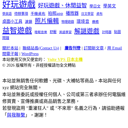
好玩遊戲
好玩遊戲、休閒益智
學英文
學日文
播放器
拍照app
待辦事項
手機桌布
學英語
日文學習
桌布
照片編輯
桌面小工具
環境音
濾鏡
療癒
物理遊戲
益智遊戲
解謎遊戲
舒壓
貼圖
計時器
睡眠音樂
英語學習
鬧鐘
關於本站
|
聯絡站長(Contact Us)
|
廣告刊登
|
訂閱新文章
/
用 Email
閱電子報
|
WordPress
本站使用又快又便宜的：
Vultr VPS 日本主機
© 2026 版權所有，非經授權請勿全文轉貼
本站並無銷售任何軟體、光碟、大補帖等商品，本站與任何
xyz 網站完全無關。
本站並無委託或授權任何個人、公司或第三者承辦任何電腦維
修買賣、宣傳推廣或商品銷售之業務，
若發現盜用 "重灌狂人" 或 "不來恩" 名義之行為，請協助通報
「
與我聯繫
」，謝謝！