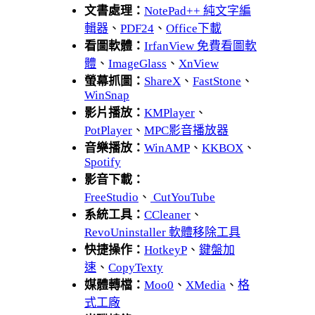
文書處理：
NotePad++ 純文字編
輯器
、
PDF24
、
Office下載
看圖軟體：
IrfanView 免費看圖軟
體
、
ImageGlass
、
XnView
螢幕抓圖：
ShareX
、
FastStone
、
WinSnap
影片播放：
KMPlayer
、
PotPlayer
、
MPC影音播放器
音樂播放：
WinAMP
、
KKBOX
、
Spotify
影音下載：
FreeStudio
、
CutYouTube
系統工具：
CCleaner
、
RevoUninstaller 軟體移除工具
快捷操作：
HotkeyP
、
鍵盤加
速
、
CopyTexty
媒體轉檔：
Moo0
、
XMedia
、
格
式工廠