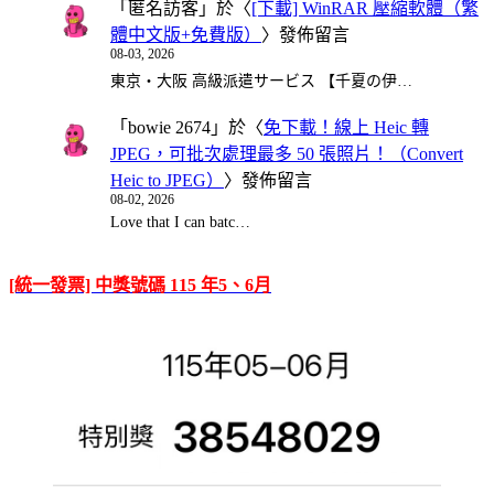
「
匿名訪客
」於〈
[下載] WinRAR 壓縮軟體（繁
體中文版+免費版）
〉發佈留言
08-03, 2026
東京・大阪 高級派遣サービス 【千夏の伊…
「
bowie 2674
」於〈
免下載！線上 Heic 轉
JPEG，可批次處理最多 50 張照片！（Convert
Heic to JPEG）
〉發佈留言
08-02, 2026
Love that I can batc…
[統一發票] 中獎號碼 115 年5、6月