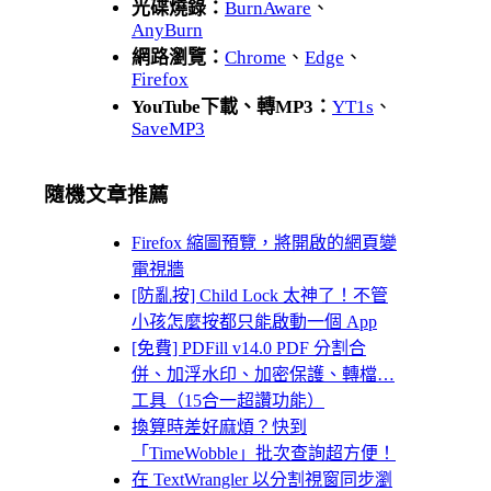
光碟燒錄：
BurnAware
、
AnyBurn
網路瀏覽：
Chrome
、
Edge
、
Firefox
YouTube下載、轉MP3：
YT1s
、
SaveMP3
隨機文章推薦
Firefox 縮圖預覽，將開啟的網頁變
電視牆
[防亂按] Child Lock 太神了！不管
小孩怎麼按都只能啟動一個 App
[免費] PDFill v14.0 PDF 分割合
併、加浮水印、加密保護、轉檔…
工具（15合一超讚功能）
換算時差好麻煩？快到
「TimeWobble」批次查詢超方便！
在 TextWrangler 以分割視窗同步瀏