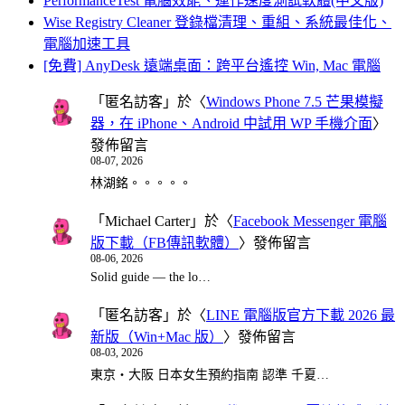
PerformanceTest 電腦效能、運作速度測試軟體(中文版)
Wise Registry Cleaner 登錄檔清理、重組、系統最佳化、
電腦加速工具
[免費] AnyDesk 遠端桌面：跨平台遙控 Win, Mac 電腦
「
匿名訪客
」於〈
Windows Phone 7.5 芒果模擬
器，在 iPhone、Android 中試用 WP 手機介面
〉
發佈留言
08-07, 2026
林湖銘。。。。。
「
Michael Carter
」於〈
Facebook Messenger 電腦
版下載（FB傳訊軟體）
〉發佈留言
08-06, 2026
Solid guide — the lo…
「
匿名訪客
」於〈
LINE 電腦版官方下載 2026 最
新版（Win+Mac 版）
〉發佈留言
08-03, 2026
東京・大阪 日本女生預約指南 認準 千夏…