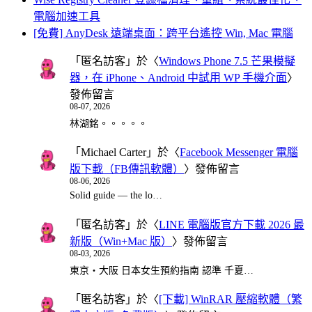
電腦加速工具
[免費] AnyDesk 遠端桌面：跨平台遙控 Win, Mac 電腦
「
匿名訪客
」於〈
Windows Phone 7.5 芒果模擬
器，在 iPhone、Android 中試用 WP 手機介面
〉
發佈留言
08-07, 2026
林湖銘。。。。。
「
Michael Carter
」於〈
Facebook Messenger 電腦
版下載（FB傳訊軟體）
〉發佈留言
08-06, 2026
Solid guide — the lo…
「
匿名訪客
」於〈
LINE 電腦版官方下載 2026 最
新版（Win+Mac 版）
〉發佈留言
08-03, 2026
東京・大阪 日本女生預約指南 認準 千夏…
「
匿名訪客
」於〈
[下載] WinRAR 壓縮軟體（繁