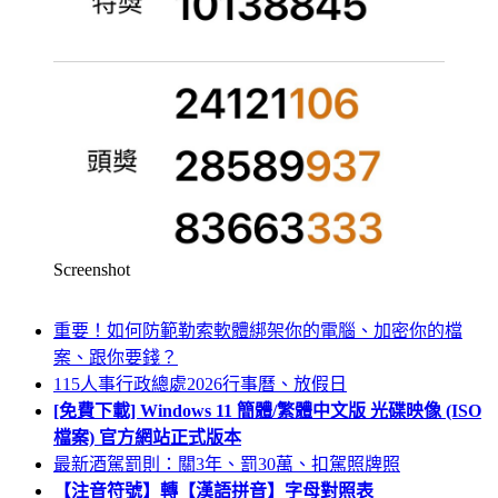
Screenshot
重要！如何防範勒索軟體綁架你的電腦、加密你的檔
案、跟你要錢？
115人事行政總處2026行事曆、放假日
[免費下載] Windows 11 簡體/繁體中文版 光碟映像 (ISO
檔案) 官方網站正式版本
最新酒駕罰則：關3年、罰30萬、扣駕照牌照
【注音符號】轉【漢語拼音】字母對照表