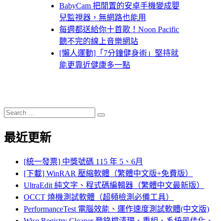
BabyCam 把閒置的安卓手機變成嬰
兒監視器，無網路也能用
每週都送給你十首歌！Noon Pacific
聽不完的線上音樂網站
[懶人運動]「7分鐘健身術」堅持就
能更靠近健康多一點
Search
Search
for:
最近更新
[統一發票] 中獎號碼 115 年 5、6月
[下載] WinRAR 壓縮軟體（繁體中文版+免費版）
UltraEdit 純文字、程式碼編輯器（繁體中文最新版）
OCCT 燒機測試軟體（超頻檢測必備工具）
PerformanceTest 電腦效能、運作速度測試軟體(中文版)
Wise Registry Cleaner 登錄檔清理、重組、系統最佳化、