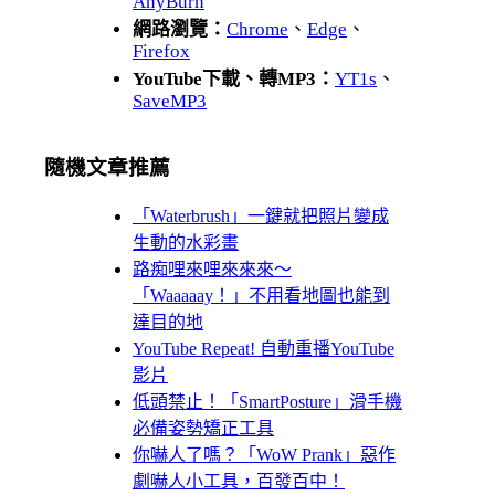
AnyBurn
網路瀏覽：
Chrome
、
Edge
、
Firefox
YouTube下載、轉MP3：
YT1s
、
SaveMP3
隨機文章推薦
「Waterbrush」一鍵就把照片變成
生動的水彩畫
路痴哩來哩來來來～
「Waaaaay！」不用看地圖也能到
達目的地
YouTube Repeat! 自動重播YouTube
影片
低頭禁止！「SmartPosture」滑手機
必備姿勢矯正工具
你嚇人了嗎？「WoW Prank」惡作
劇嚇人小工具，百發百中！