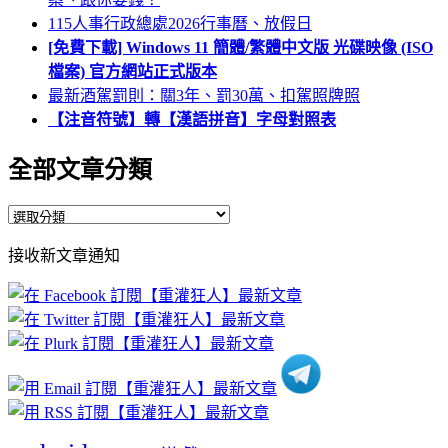
115人事行政總處2026行事曆、放假日
[免費下載] Windows 11 簡體/繁體中文版 光碟映像 (ISO
檔案) 官方網站正式版本
最新酒駕罰則：關3年、罰30萬、扣駕照牌照
【注音符號】轉【漢語拼音】字母對照表
全部文章分類
全
部
接收新文章通知
文
章
分
類