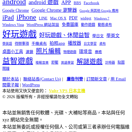
android
android 遊戲
APP
BBS
Facebook
Google Chrome 瀏覽器
Google Chrome
Google 與其他 Google 應用
iPhone
iPad
PDF
widget
LINE
Mac OS X
Windows 7
免費圖庫
Windows Vista
WordPress 網站架設
動作遊戲
動態桌布
好玩遊戲
好玩遊戲、休閒益智
學英文
學日文
播放器
拍照app
待辦事項
手機桌布
學英語
日文學習
桌布
照片編輯
桌面小工具
環境音
濾鏡
療癒
物理遊戲
益智遊戲
解謎遊戲
舒壓
貼圖
計時器
睡眠音樂
英語學習
鬧鐘
關於本站
|
聯絡站長(Contact Us)
|
廣告刊登
|
訂閱新文章
/
用 Email
閱電子報
|
WordPress
本站使用又快又便宜的：
Vultr VPS 日本主機
© 2026 版權所有，非經授權請勿全文轉貼
本站並無銷售任何軟體、光碟、大補帖等商品，本站與任何
xyz 網站完全無關。
本站並無委託或授權任何個人、公司或第三者承辦任何電腦維