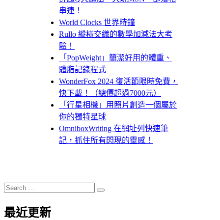
串連！
World Clocks 世界時鐘
Rullo 縱橫交織的數學加減法大考
驗！
「PopWeight」簡潔好用的體重、
體脂記錄程式
WonderFox 2024 復活節限時免費，
快下載！（總價超過7000元）
「行星相機」用照片創造一個屬於
你的獨特星球
OmniboxWriting 在網址列快速筆
記，抓住所有閃現的靈感！
Search
Search
for:
最近更新