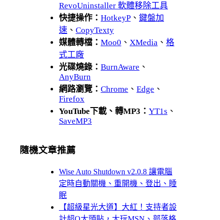
RevoUninstaller 軟體移除工具
快捷操作：
HotkeyP
、
鍵盤加
速
、
CopyTexty
媒體轉檔：
Moo0
、
XMedia
、
格
式工廠
光碟燒錄：
BurnAware
、
AnyBurn
網路瀏覽：
Chrome
、
Edge
、
Firefox
YouTube下載、轉MP3：
YT1s
、
SaveMP3
隨機文章推薦
Wise Auto Shutdown v2.0.8 讓電腦
定時自動關機、重開機、登出、睡
眠
【超級星光大道】大紅！支持者設
計超Q大頭貼，大玩MSN、部落格