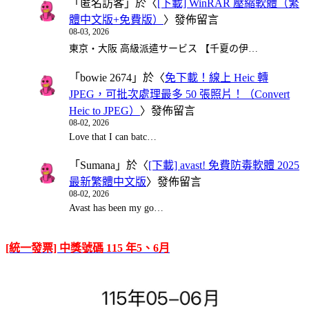
「
匿名訪客
」於〈
[下載] WinRAR 壓縮軟體（繁
體中文版+免費版）
〉發佈留言
08-03, 2026
東京・大阪 高級派遣サービス 【千夏の伊…
「
bowie 2674
」於〈
免下載！線上 Heic 轉
JPEG，可批次處理最多 50 張照片！（Convert
Heic to JPEG）
〉發佈留言
08-02, 2026
Love that I can batc…
「
Sumana
」於〈
[下載] avast! 免費防毒軟體 2025
最新繁體中文版
〉發佈留言
08-02, 2026
Avast has been my go…
[統一發票] 中獎號碼 115 年5、6月