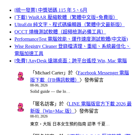
[統一發票] 中獎號碼 115 年 5、6月
[下載] WinRAR 壓縮軟體（繁體中文版+免費版）
UltraEdit 純文字、程式碼編輯器（繁體中文最新版）
OCCT 燒機測試軟體（超頻檢測必備工具）
PerformanceTest 電腦效能、運作速度測試軟體(中文版)
Wise Registry Cleaner 登錄檔清理、重組、系統最佳化、
電腦加速工具
[免費] AnyDesk 遠端桌面：跨平台遙控 Win, Mac 電腦
「
Michael Carter
」於〈
Facebook Messenger 電腦
版下載（FB傳訊軟體）
〉發佈留言
08-06, 2026
Solid guide — the lo…
「
匿名訪客
」於〈
LINE 電腦版官方下載 2026 最
新版（Win+Mac 版）
〉發佈留言
08-03, 2026
東京・大阪 日本女生預約指南 認準 千夏…