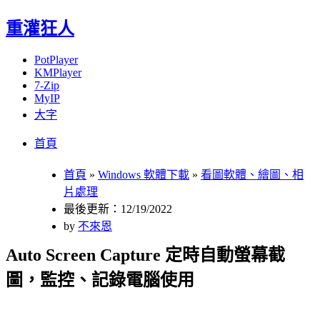
重灌狂人
PotPlayer
KMPlayer
7-Zip
MyIP
大字
Menu
Skip
首頁
to
content
首頁
»
Windows 軟體下載
»
看圖軟體、繪圖、相
片處理
最後更新：12/19/2022
by
不來恩
Auto Screen Capture 定時自動螢幕截
圖，監控、記錄電腦使用