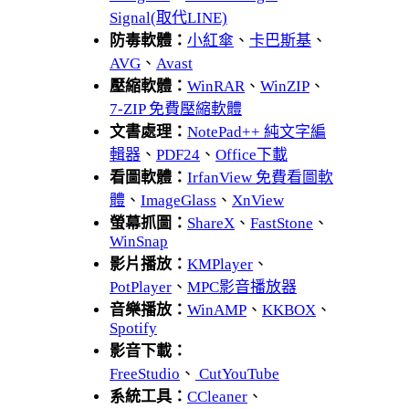
Signal(取代LINE)
防毒軟體：
小紅傘
、
卡巴斯基
、
AVG
、
Avast
壓縮軟體：
WinRAR
、
WinZIP
、
7-ZIP 免費壓縮軟體
文書處理：
NotePad++ 純文字編
輯器
、
PDF24
、
Office下載
看圖軟體：
IrfanView 免費看圖軟
體
、
ImageGlass
、
XnView
螢幕抓圖：
ShareX
、
FastStone
、
WinSnap
影片播放：
KMPlayer
、
PotPlayer
、
MPC影音播放器
音樂播放：
WinAMP
、
KKBOX
、
Spotify
影音下載：
FreeStudio
、
CutYouTube
系統工具：
CCleaner
、