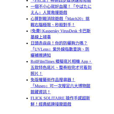
「FACIE」神奇四步驟快速修修臉
一個不小心就好血腥！「やばたに
えん」人質救援遊戲
心算對戰消除遊戲「Match20」挑
戰右腦極限、秒殺對手！
[免費] Kaspersky VirusDesk 卡巴斯
基線上掃毒
日頭赤焱焱！你的防曬夠力嗎？
「UVLens」紫外線指數查詢、防
曬補擦通知
RollFilmTimes 模擬底片相機 App，
五款特色底片、整卷拍完才可看到
照片！
免版權藝術作品搜尋器！
「Museo」可一次搜足六大博物館
館藏資訊！
FLICK SOLITAIRE 操作手感超新
鮮！經典紙牌接龍遊戲