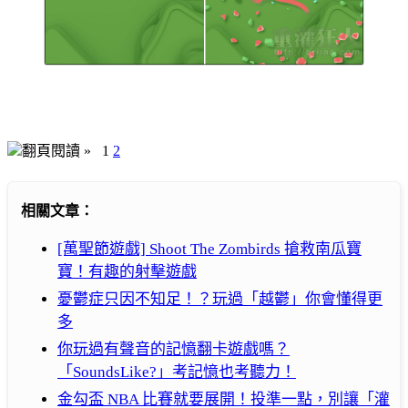
翻頁閱讀 »
1
2
相關文章：
[萬聖節遊戲] Shoot The Zombirds 搶救南瓜寶
寶！有趣的射擊遊戲
憂鬱症只因不知足！？玩過「越鬱」你會懂得更
多
你玩過有聲音的記憶翻卡遊戲嗎？
「SoundsLike?」考記憶也考聽力！
金勾盃 NBA 比賽就要展開！投準一點，別讓「灌