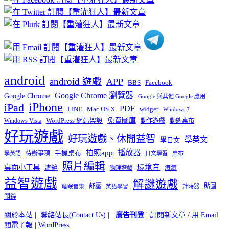
分
類
android
android 遊戲
APP
BBS
Facebook
Google Chrome 瀏覽器
Google Chrome
Google 與其他 Google 應用
iPhone
iPad
PDF
widget
LINE
Mac OS X
Windows 7
免費圖庫
Windows Vista
WordPress 網站架設
動作遊戲
動態桌布
好玩遊戲
好玩遊戲、休閒益智
學英文
學日文
播放器
拍照app
待辦事項
手機桌布
學英語
日文學習
桌布
照片編輯
桌面小工具
環境音
濾鏡
療癒
物理遊戲
益智遊戲
解謎遊戲
舒壓
貼圖
計時器
睡眠音樂
英語學習
鬧鐘
關於本站
|
聯絡站長(Contact Us)
|
廣告刊登
|
訂閱新文章
/
用 Email
閱電子報
|
WordPress