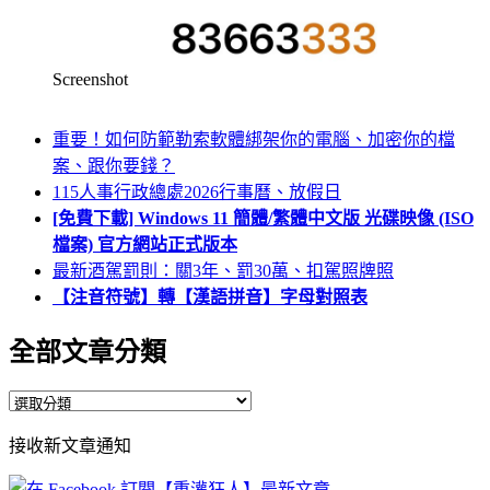
Screenshot
重要！如何防範勒索軟體綁架你的電腦、加密你的檔
案、跟你要錢？
115人事行政總處2026行事曆、放假日
[免費下載] Windows 11 簡體/繁體中文版 光碟映像 (ISO
檔案) 官方網站正式版本
最新酒駕罰則：關3年、罰30萬、扣駕照牌照
【注音符號】轉【漢語拼音】字母對照表
全部文章分類
全
部
接收新文章通知
文
章