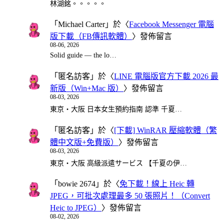
林湖銘。。。。。
「
Michael Carter
」於〈
Facebook Messenger 電腦
版下載（FB傳訊軟體）
〉發佈留言
08-06, 2026
Solid guide — the lo…
「
匿名訪客
」於〈
LINE 電腦版官方下載 2026 最
新版（Win+Mac 版）
〉發佈留言
08-03, 2026
東京・大阪 日本女生預約指南 認準 千夏…
「
匿名訪客
」於〈
[下載] WinRAR 壓縮軟體（繁
體中文版+免費版）
〉發佈留言
08-03, 2026
東京・大阪 高級派遣サービス 【千夏の伊…
「
bowie 2674
」於〈
免下載！線上 Heic 轉
JPEG，可批次處理最多 50 張照片！（Convert
Heic to JPEG）
〉發佈留言
08-02, 2026