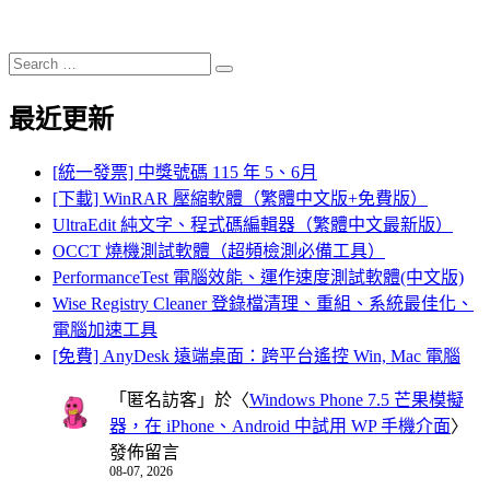
Search
Search
for:
最近更新
[統一發票] 中獎號碼 115 年 5、6月
[下載] WinRAR 壓縮軟體（繁體中文版+免費版）
UltraEdit 純文字、程式碼編輯器（繁體中文最新版）
OCCT 燒機測試軟體（超頻檢測必備工具）
PerformanceTest 電腦效能、運作速度測試軟體(中文版)
Wise Registry Cleaner 登錄檔清理、重組、系統最佳化、
電腦加速工具
[免費] AnyDesk 遠端桌面：跨平台遙控 Win, Mac 電腦
「
匿名訪客
」於〈
Windows Phone 7.5 芒果模擬
器，在 iPhone、Android 中試用 WP 手機介面
〉
發佈留言
08-07, 2026