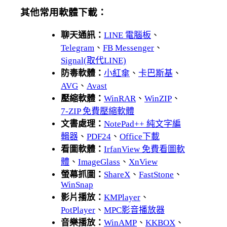
其他常用軟體下載：
聊天通訊：
LINE 電腦板
、
Telegram
、
FB Messenger
、
Signal(取代LINE)
防毒軟體：
小紅傘
、
卡巴斯基
、
AVG
、
Avast
壓縮軟體：
WinRAR
、
WinZIP
、
7-ZIP 免費壓縮軟體
文書處理：
NotePad++ 純文字編
輯器
、
PDF24
、
Office下載
看圖軟體：
IrfanView 免費看圖軟
體
、
ImageGlass
、
XnView
螢幕抓圖：
ShareX
、
FastStone
、
WinSnap
影片播放：
KMPlayer
、
PotPlayer
、
MPC影音播放器
音樂播放：
WinAMP
、
KKBOX
、