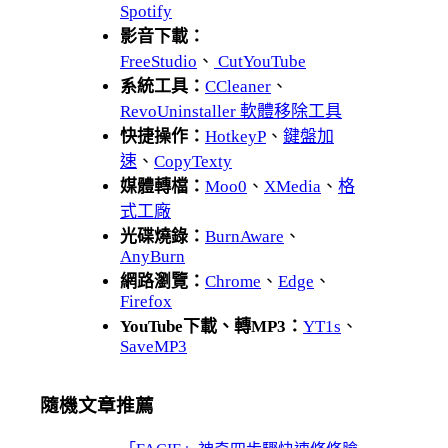
Spotify
影音下載：
FreeStudio
、
CutYouTube
系統工具：
CCleaner
、
RevoUninstaller 軟體移除工具
快捷操作：
HotkeyP
、
鍵盤加
速
、
CopyTexty
媒體轉檔：
Moo0
、
XMedia
、
格
式工廠
光碟燒錄：
BurnAware
、
AnyBurn
網路瀏覽：
Chrome
、
Edge
、
Firefox
YouTube下載、轉MP3：
YT1s
、
SaveMP3
隨機文章推薦