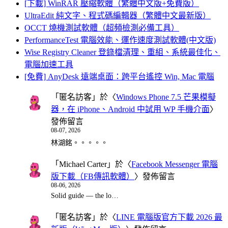
[下載] WinRAR 壓縮軟體（繁體中文版+免費版）
UltraEdit 純文字、程式碼編輯器（繁體中文最新版）
OCCT 燒機測試軟體（超頻檢測必備工具）
PerformanceTest 電腦效能、運作速度測試軟體(中文版)
Wise Registry Cleaner 登錄檔清理、重組、系統最佳化、
電腦加速工具
[免費] AnyDesk 遠端桌面：跨平台遙控 Win, Mac 電腦
「
匿名訪客
」於〈
Windows Phone 7.5 芒果模擬
器，在 iPhone、Android 中試用 WP 手機介面
〉
發佈留言
08-07, 2026
林湖銘。。。。。
「
Michael Carter
」於〈
Facebook Messenger 電腦
版下載（FB傳訊軟體）
〉發佈留言
08-06, 2026
Solid guide — the lo…
「
匿名訪客
」於〈
LINE 電腦版官方下載 2026 最