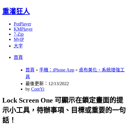
重灌狂人
PotPlayer
KMPlayer
7-Zip
MyIP
大字
Menu
Skip
首頁
to
content
首頁
»
手機：iPhone App
»
桌布美化、系統增強工
具
最後更新：12/13/2022
by
CoreYi
Lock Screen One 可顯示在鎖定畫面的提
示小工具，待辦事項、目標或重要的一句
話！