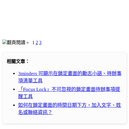
翻頁閱讀 »
1
2
3
相關文章：
3minders 可顯示在鎖定畫面的勵志小語、待辦事
項清單工具
「Focus Lock」不可忽視的鎖定畫面待辦事項提
醒工具
如何在鎖定畫面的時間日期下方，加入文字、姓
名或聯絡資訊？