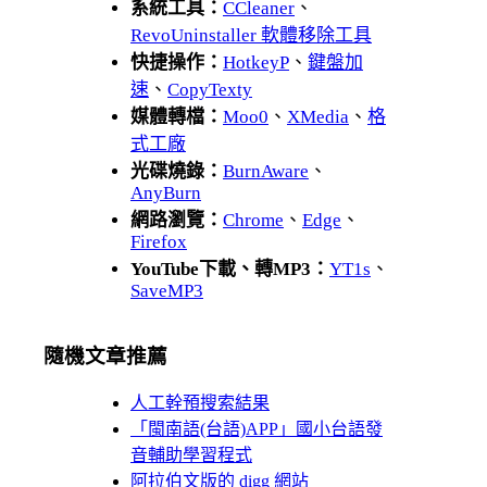
系統工具：
CCleaner
、
RevoUninstaller 軟體移除工具
快捷操作：
HotkeyP
、
鍵盤加
速
、
CopyTexty
媒體轉檔：
Moo0
、
XMedia
、
格
式工廠
光碟燒錄：
BurnAware
、
AnyBurn
網路瀏覽：
Chrome
、
Edge
、
Firefox
YouTube下載、轉MP3：
YT1s
、
SaveMP3
隨機文章推薦
人工幹預搜索結果
「閩南語(台語)APP」國小台語發
音輔助學習程式
阿拉伯文版的 digg 網站