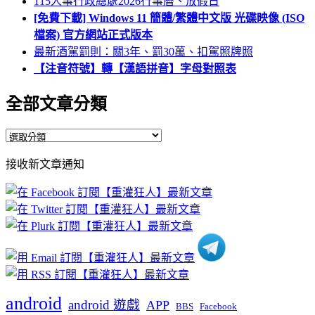
115人事行政總處2026行事曆、放假日
[免費下載] Windows 11 簡體/繁體中文版 光碟映像 (ISO
檔案) 官方網站正式版本
最新酒駕罰則：關3年、罰30萬、扣駕照牌照
【注音符號】轉【漢語拼音】字母對照表
全部文章分類
全
部
接收新文章通知
文
章
分
類
android
android 遊戲
APP
BBS
Facebook