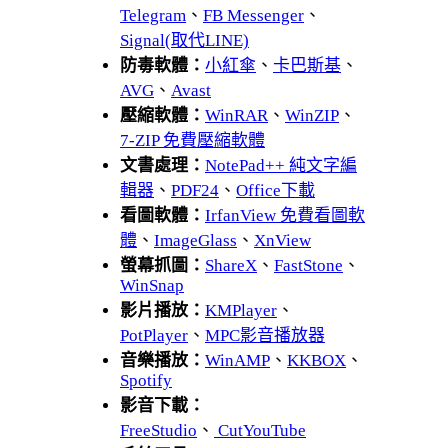
Telegram
、
FB Messenger
、
Signal(取代LINE)
防毒軟體：
小紅傘
、
卡巴斯基
、
AVG
、
Avast
壓縮軟體：
WinRAR
、
WinZIP
、
7-ZIP 免費壓縮軟體
文書處理：
NotePad++ 純文字編
輯器
、
PDF24
、
Office下載
看圖軟體：
IrfanView 免費看圖軟
體
、
ImageGlass
、
XnView
螢幕抓圖：
ShareX
、
FastStone
、
WinSnap
影片播放：
KMPlayer
、
PotPlayer
、
MPC影音播放器
音樂播放：
WinAMP
、
KKBOX
、
Spotify
影音下載：
FreeStudio
、
CutYouTube