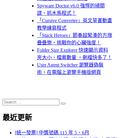
Spyware Doctor v6.0 強悍的掃間
諜、抓木馬程式！
「Cursive Converter」英文草書動畫
教學練寫程式
「Stack Heroes」節奏超緊湊的方塊
疊疊樂，挑戰你的心臟強度！
Folder Size Explorer 快速顯示資料
夾大小、檔案數量 ，刪檔快多了！
User Agent Switcher 瀏覽器偽裝
術，在電腦上瀏覽手機版網頁
Search
Search
for:
最近更新
[統一發票] 中獎號碼 115 年 5、6月