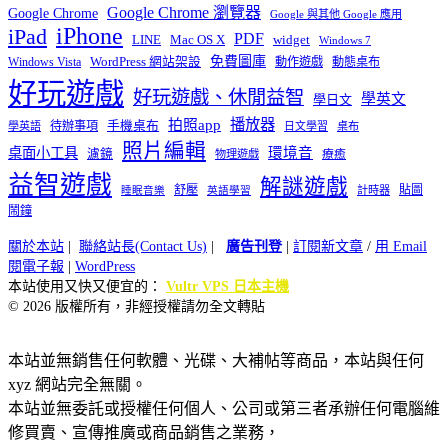
Google Chrome 瀏覽器
Google Chrome
Google 與其他 Google 應用
iPhone
iPad
PDF
widget
LINE
Mac OS X
Windows 7
免費圖庫
Windows Vista
WordPress 網站架設
動作遊戲
動態桌布
好玩遊戲
好玩遊戲、休閒益智
學英文
學日文
播放器
拍照app
待辦事項
手機桌布
學英語
日文學習
桌布
照片編輯
桌面小工具
環境音
濾鏡
療癒
物理遊戲
益智遊戲
解謎遊戲
舒壓
貼圖
計時器
睡眠音樂
英語學習
鬧鐘
關於本站
|
聯絡站長(Contact Us)
|
廣告刊登
|
訂閱新文章
/
用 Email
閱電子報
|
WordPress
本站使用又快又便宜的：
Vultr VPS 日本主機
© 2026 版權所有，非經授權請勿全文轉貼
本站並無銷售任何軟體、光碟、大補帖等商品，本站與任何
xyz 網站完全無關。
本站並無委託或授權任何個人、公司或第三者承辦任何電腦維
修買賣、宣傳推廣或商品銷售之業務，