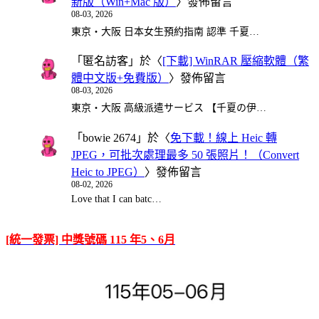
新版（Win+Mac 版）
〉發佈留言
08-03, 2026
東京・大阪 日本女生預約指南 認準 千夏…
「
匿名訪客
」於〈
[下載] WinRAR 壓縮軟體（繁
體中文版+免費版）
〉發佈留言
08-03, 2026
東京・大阪 高級派遣サービス 【千夏の伊…
「
bowie 2674
」於〈
免下載！線上 Heic 轉
JPEG，可批次處理最多 50 張照片！（Convert
Heic to JPEG）
〉發佈留言
08-02, 2026
Love that I can batc…
[統一發票] 中獎號碼 115 年5、6月