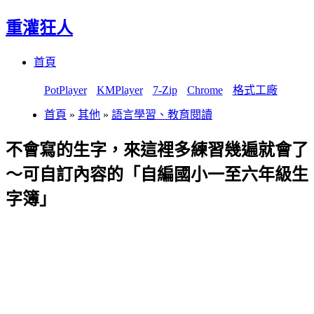
重灌狂人
Menu
Skip
首頁
to
content
PotPlayer
KMPlayer
7-Zip
Chrome
格式工廠
首頁
»
其他
»
語言學習、教育閱讀
不會寫的生字，來這裡多練習幾遍就會了
～可自訂內容的「自編國小一至六年級生
字簿」