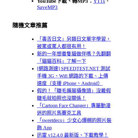
YouTube下載、轉MP3：
YT1s
、
SaveMP3
隨機文章推薦
「毒舌日文」另類日文單字學習，
被罵或罵人都很有用！
新的一年想養隻貓做伴嗎？先翻翻
「貓貓百科」了解一下
[網路測速] SPEEDTEST.NET 測試
手機 3G、Wifi 網路的下載、上傳
速度（支援 iPhone、Android）
假的！「睫毛擴展攝像頭」沒戴假
睫毛就拍照也沒關係！
「Cartoon Face Changer」專屬動漫
迷的照片馬賽克工具
「sweetdeco」少女心爆棚的照片裝
飾 App
迅雷 v12.4.0 最新版、下載教學！