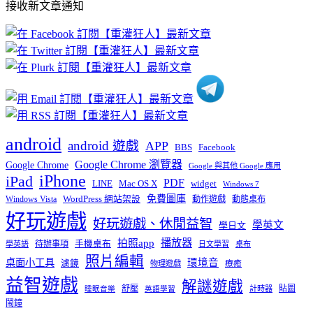
接收新文章通知
文
章
分
類
android
android 遊戲
APP
BBS
Facebook
Google Chrome 瀏覽器
Google Chrome
Google 與其他 Google 應用
iPhone
iPad
PDF
widget
LINE
Mac OS X
Windows 7
免費圖庫
Windows Vista
WordPress 網站架設
動作遊戲
動態桌布
好玩遊戲
好玩遊戲、休閒益智
學英文
學日文
播放器
拍照app
待辦事項
手機桌布
學英語
日文學習
桌布
照片編輯
桌面小工具
環境音
濾鏡
療癒
物理遊戲
益智遊戲
解謎遊戲
舒壓
貼圖
計時器
睡眠音樂
英語學習
鬧鐘