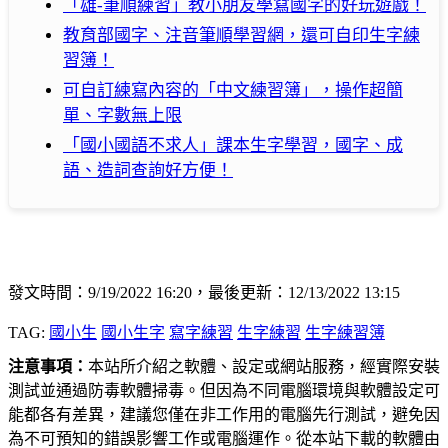
「雄-筆順練習」教小朋友學寫國字的好玩遊戲！
教育部國字、注音筆順學習網，還可自印生字練
習簿！
可自訂練寫內容的「中文練習簿」，操作超簡
單、字數無上限
「國小國語不求人」課本生字學習，國字、成
語、造詞查詢好方便！
發文時間：9/19/2022 16:20，最後更新：12/13/2022 13:15
TAG:
國小生
國小生字
寫字練習
生字練習
生字練習簿
注意事項：
本站所介紹之軟體、設定或網站服務，經實際安裝
測試並通過防毒軟體掃毒。但因為不同電腦環境與軟體設定可
能都各有差異，建議您僅在非工作用的電腦先行測試，避免因
為不可預知的錯誤影響工作或電腦運作。從本站下載的軟體由