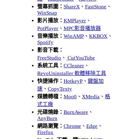
螢幕抓圖：
ShareX
、
FastStone
、
WinSnap
影片播放：
KMPlayer
、
PotPlayer
、
MPC影音播放器
音樂播放：
WinAMP
、
KKBOX
、
Spotify
影音下載：
FreeStudio
、
CutYouTube
系統工具：
CCleaner
、
RevoUninstaller 軟體移除工具
快捷操作：
HotkeyP
、
鍵盤加
速
、
CopyTexty
媒體轉檔：
Moo0
、
XMedia
、
格
式工廠
光碟燒錄：
BurnAware
、
AnyBurn
網路瀏覽：
Chrome
、
Edge
、
Firefox