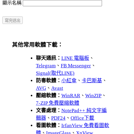
顯示名稱
其他常用軟體下載：
聊天通訊：
LINE 電腦板
、
Telegram
、
FB Messenger
、
Signal(取代LINE)
防毒軟體：
小紅傘
、
卡巴斯基
、
AVG
、
Avast
壓縮軟體：
WinRAR
、
WinZIP
、
7-ZIP 免費壓縮軟體
文書處理：
NotePad++ 純文字編
輯器
、
PDF24
、
Office下載
看圖軟體：
IrfanView 免費看圖軟
體
、
ImageGlass
、
XnView