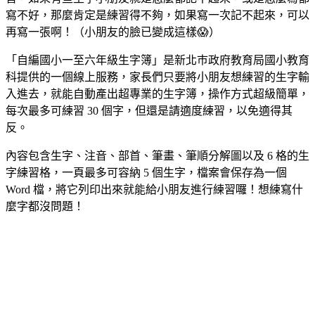
寫不好，那麼肯定是練習得不夠，如果寫一次記不起來，可以
再寫一張啊！（小朋友的臉已變成這樣😱）
「自編國小一至六年級生字簿」是新北巿政府教育局國小教育
科提供的一個線上服務，家長們只要將小朋友想練習的生字輸
入進去，就能自動產出超專業的生字簿，操作方式超級簡單，
每次最多可練習 30 個字，但還是請適度練習，以免適得其
反。
內容包含生字、注音、部首、筆畫、筆順分解圖以及 6 格的生
字練習格，一頁最多可容納 5 個生字，檔案會保存為一個
Word 檔，將它列印出來就能給小朋友進行練習囉！想練寫什
麼字都沒問題！