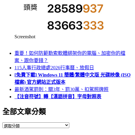
Screenshot
重要！如何防範勒索軟體綁架你的電腦、加密你的檔
案、跟你要錢？
115人事行政總處2026行事曆、放假日
[免費下載] Windows 11 簡體/繁體中文版 光碟映像 (ISO
檔案) 官方網站正式版本
最新酒駕罰則：關3年、罰30萬、扣駕照牌照
【注音符號】轉【漢語拼音】字母對照表
全部文章分類
全
部