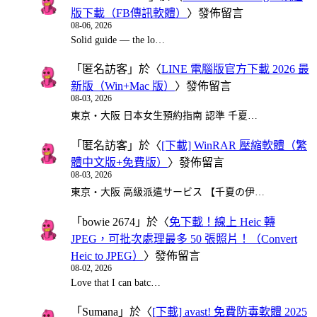
版下載（FB傳訊軟體）
〉發佈留言
08-06, 2026
Solid guide — the lo…
「
匿名訪客
」於〈
LINE 電腦版官方下載 2026 最
新版（Win+Mac 版）
〉發佈留言
08-03, 2026
東京・大阪 日本女生預約指南 認準 千夏…
「
匿名訪客
」於〈
[下載] WinRAR 壓縮軟體（繁
體中文版+免費版）
〉發佈留言
08-03, 2026
東京・大阪 高級派遣サービス 【千夏の伊…
「
bowie 2674
」於〈
免下載！線上 Heic 轉
JPEG，可批次處理最多 50 張照片！（Convert
Heic to JPEG）
〉發佈留言
08-02, 2026
Love that I can batc…
「
Sumana
」於〈
[下載] avast! 免費防毒軟體 2025