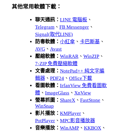
其他常用軟體下載：
聊天通訊：
LINE 電腦板
、
Telegram
、
FB Messenger
、
Signal(取代LINE)
防毒軟體：
小紅傘
、
卡巴斯基
、
AVG
、
Avast
壓縮軟體：
WinRAR
、
WinZIP
、
7-ZIP 免費壓縮軟體
文書處理：
NotePad++ 純文字編
輯器
、
PDF24
、
Office下載
看圖軟體：
IrfanView 免費看圖軟
體
、
ImageGlass
、
XnView
螢幕抓圖：
ShareX
、
FastStone
、
WinSnap
影片播放：
KMPlayer
、
PotPlayer
、
MPC影音播放器
音樂播放：
WinAMP
、
KKBOX
、