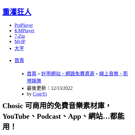
重灌狂人
PotPlayer
KMPlayer
7-Zip
MyIP
大字
Menu
Skip
首頁
to
content
首頁
»
好用網站、網路免費資源
»
線上音樂、影
視娛樂
最後更新：12/13/2022
by
CoreYi
Chosic 可商用的免費音樂素材庫，
YouTube、Podcast、App、網站…都能
用！