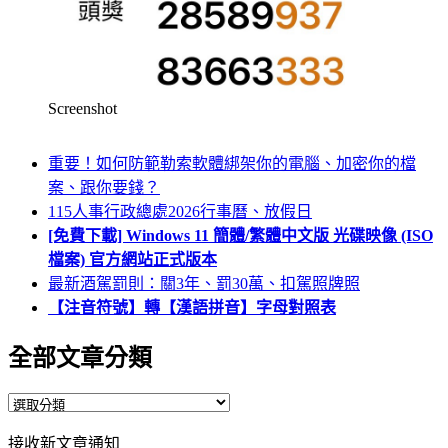
Screenshot
重要！如何防範勒索軟體綁架你的電腦、加密你的檔
案、跟你要錢？
115人事行政總處2026行事曆、放假日
[免費下載] Windows 11 簡體/繁體中文版 光碟映像 (ISO
檔案) 官方網站正式版本
最新酒駕罰則：關3年、罰30萬、扣駕照牌照
【注音符號】轉【漢語拼音】字母對照表
全部文章分類
全
部
接收新文章通知