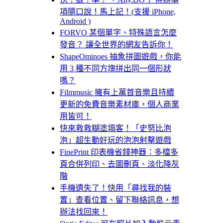
項隨口說！馬上記！(支援 iPhone,
Android )
FORVO 某個單字、特殊語言怎麼
發音？ 讓全世界的網友告訴你！
ShapeOminoes 抽象拼圖遊戲，你能
用 3 種不同方塊拼出同一個形狀
嗎？
Filmmusic 擁有上萬首音樂且持續
更新的免費音樂素材庫，個人商業
用皆可！
快來救救糊塗塌客！「史努比泡
泡」超生動好玩的泡泡射擊遊戲
FinePrint 印表機省錢神器：多檔多
頁合併列印、去圖刪頁、淡化降灰
階
手機遺失了！快用「尋找我的裝
置」查看位置、留下聯絡訊息，想
辦法找回來！