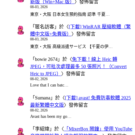
新版（Win+Mac 版）
〉發佈留言
08-03, 2026
東京・大阪 日本女生預約指南 認準 千夏…
「
匿名訪客
」於〈
[下載] WinRAR 壓縮軟體（繁
體中文版+免費版）
〉發佈留言
08-03, 2026
東京・大阪 高級派遣サービス 【千夏の伊…
「
bowie 2674
」於〈
免下載！線上 Heic 轉
JPEG，可批次處理最多 50 張照片！（Convert
Heic to JPEG）
〉發佈留言
08-02, 2026
Love that I can batc…
「
Sumana
」於〈
[下載] avast! 免費防毒軟體 2025
最新繁體中文版
〉發佈留言
08-02, 2026
Avast has been my go…
「
李紹煒
」於〈
「MixerBox 鬧鐘」使用 YouTube