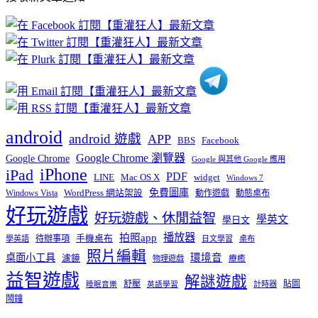
文
章
分
類
android
android 遊戲
APP
BBS
Facebook
Google Chrome 瀏覽器
Google Chrome
Google 與其他 Google 應用
iPhone
iPad
PDF
widget
LINE
Mac OS X
Windows 7
免費圖庫
Windows Vista
WordPress 網站架設
動作遊戲
動態桌布
好玩遊戲
好玩遊戲、休閒益智
學英文
學日文
播放器
拍照app
待辦事項
手機桌布
學英語
日文學習
桌布
照片編輯
桌面小工具
環境音
濾鏡
療癒
物理遊戲
益智遊戲
解謎遊戲
舒壓
貼圖
計時器
睡眠音樂
英語學習
鬧鐘