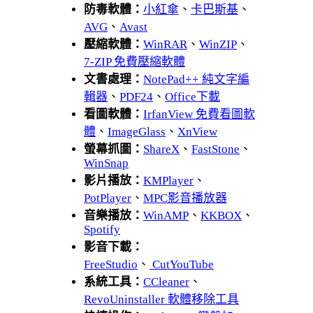
防毒軟體：
小紅傘
、
卡巴斯基
、
AVG
、
Avast
壓縮軟體：
WinRAR
、
WinZIP
、
7-ZIP 免費壓縮軟體
文書處理：
NotePad++ 純文字編
輯器
、
PDF24
、
Office下載
看圖軟體：
IrfanView 免費看圖軟
體
、
ImageGlass
、
XnView
螢幕抓圖：
ShareX
、
FastStone
、
WinSnap
影片播放：
KMPlayer
、
PotPlayer
、
MPC影音播放器
音樂播放：
WinAMP
、
KKBOX
、
Spotify
影音下載：
FreeStudio
、
CutYouTube
系統工具：
CCleaner
、
RevoUninstaller 軟體移除工具