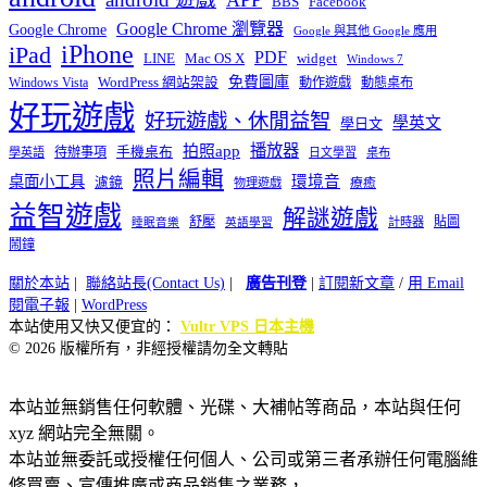
BBS
Facebook
Google Chrome 瀏覽器
Google Chrome
Google 與其他 Google 應用
iPhone
iPad
PDF
widget
LINE
Mac OS X
Windows 7
免費圖庫
Windows Vista
WordPress 網站架設
動作遊戲
動態桌布
好玩遊戲
好玩遊戲、休閒益智
學英文
學日文
播放器
拍照app
待辦事項
手機桌布
學英語
日文學習
桌布
照片編輯
桌面小工具
環境音
濾鏡
療癒
物理遊戲
益智遊戲
解謎遊戲
舒壓
貼圖
計時器
睡眠音樂
英語學習
鬧鐘
關於本站
|
聯絡站長(Contact Us)
|
廣告刊登
|
訂閱新文章
/
用 Email
閱電子報
|
WordPress
本站使用又快又便宜的：
Vultr VPS 日本主機
© 2026 版權所有，非經授權請勿全文轉貼
本站並無銷售任何軟體、光碟、大補帖等商品，本站與任何
xyz 網站完全無關。
本站並無委託或授權任何個人、公司或第三者承辦任何電腦維
修買賣、宣傳推廣或商品銷售之業務，