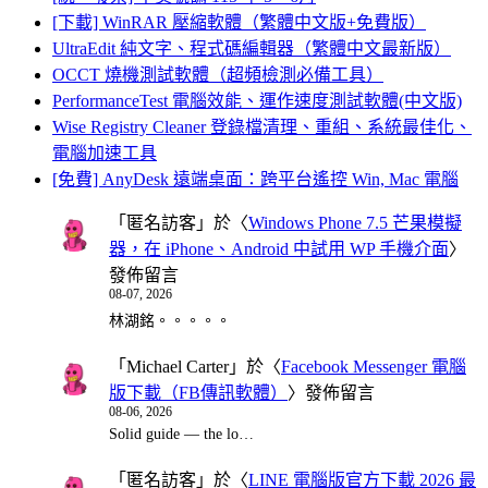
[下載] WinRAR 壓縮軟體（繁體中文版+免費版）
UltraEdit 純文字、程式碼編輯器（繁體中文最新版）
OCCT 燒機測試軟體（超頻檢測必備工具）
PerformanceTest 電腦效能、運作速度測試軟體(中文版)
Wise Registry Cleaner 登錄檔清理、重組、系統最佳化、
電腦加速工具
[免費] AnyDesk 遠端桌面：跨平台遙控 Win, Mac 電腦
「
匿名訪客
」於〈
Windows Phone 7.5 芒果模擬
器，在 iPhone、Android 中試用 WP 手機介面
〉
發佈留言
08-07, 2026
林湖銘。。。。。
「
Michael Carter
」於〈
Facebook Messenger 電腦
版下載（FB傳訊軟體）
〉發佈留言
08-06, 2026
Solid guide — the lo…
「
匿名訪客
」於〈
LINE 電腦版官方下載 2026 最