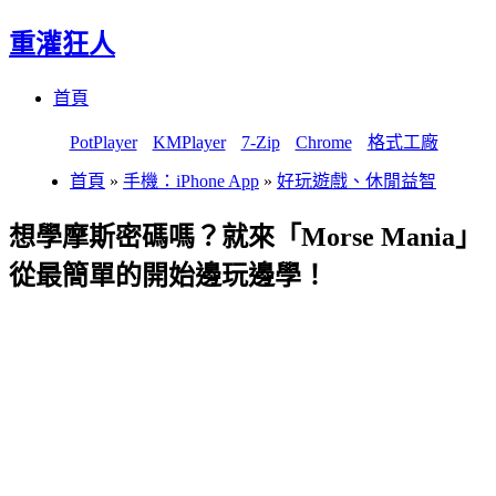
重灌狂人
Menu
Skip
首頁
to
content
PotPlayer
KMPlayer
7-Zip
Chrome
格式工廠
首頁
»
手機：iPhone App
»
好玩遊戲、休閒益智
想學摩斯密碼嗎？就來「Morse Mania」
從最簡單的開始邊玩邊學！