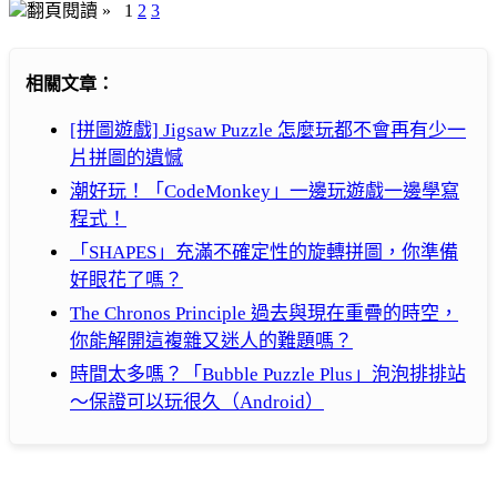
翻頁閱讀 »
1
2
3
相關文章：
[拼圖遊戲] Jigsaw Puzzle 怎麼玩都不會再有少一
片拼圖的遺憾
潮好玩！「CodeMonkey」一邊玩遊戲一邊學寫
程式！
「SHAPES」充滿不確定性的旋轉拼圖，你準備
好眼花了嗎？
The Chronos Principle 過去與現在重疊的時空，
你能解開這複雜又迷人的難題嗎？
時間太多嗎？「Bubble Puzzle Plus」泡泡排排站
～保證可以玩很久（Android）