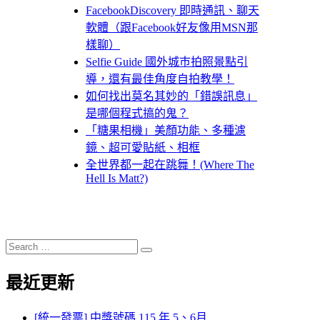
FacebookDiscovery 即時通訊、聊天
軟體（跟Facebook好友像用MSN那
樣聊）
Selfie Guide 國外城巿拍照景點引
導，還有最佳角度自拍教學！
如何找出莫名其妙的「錯誤訊息」
是哪個程式搞的鬼？
「糖果相機」美顏功能、多種濾
鏡、超可愛貼紙、相框
全世界都一起在跳舞！(Where The
Hell Is Matt?)
Search
Search
for:
最近更新
[統一發票] 中獎號碼 115 年 5、6月