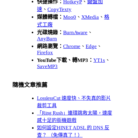
快捷操作：
HotkeyP
、
鍵盤加
速
、
CopyTexty
媒體轉檔：
Moo0
、
XMedia
、
格
式工廠
光碟燒錄：
BurnAware
、
AnyBurn
網路瀏覽：
Chrome
、
Edge
、
Firefox
YouTube下載、轉MP3：
YT1s
、
SaveMP3
隨機文章推薦
LosslessCut 速度快、不失真的影片
裁剪工具
「Ring Rush」連環跳救太陽，速度
感十足的街機遊戲
如何設定HINET ADSL 的 DNS 反
查？ （免傳真了！）