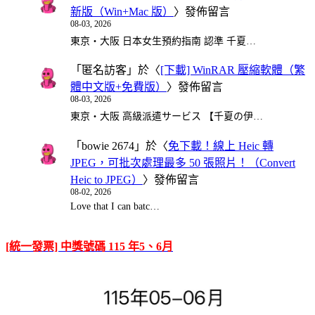
新版（Win+Mac 版）
〉發佈留言
08-03, 2026
東京・大阪 日本女生預約指南 認準 千夏…
「
匿名訪客
」於〈
[下載] WinRAR 壓縮軟體（繁
體中文版+免費版）
〉發佈留言
08-03, 2026
東京・大阪 高級派遣サービス 【千夏の伊…
「
bowie 2674
」於〈
免下載！線上 Heic 轉
JPEG，可批次處理最多 50 張照片！（Convert
Heic to JPEG）
〉發佈留言
08-02, 2026
Love that I can batc…
[統一發票] 中獎號碼 115 年5、6月