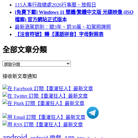
115人事行政總處2026行事曆、放假日
[免費下載] Windows 11 簡體/繁體中文版 光碟映像 (ISO
檔案) 官方網站正式版本
最新酒駕罰則：關3年、罰30萬、扣駕照牌照
【注音符號】轉【漢語拼音】字母對照表
全部文章分類
全
部
接收新文章通知
文
章
分
類
android
android 遊戲
APP