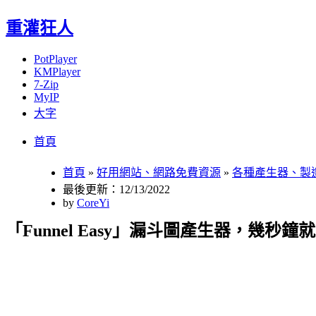
重灌狂人
PotPlayer
KMPlayer
7-Zip
MyIP
大字
Menu
Skip
首頁
to
content
首頁
»
好用網站、網路免費資源
»
各種產生器、製
最後更新：12/13/2022
by
CoreYi
「Funnel Easy」漏斗圖產生器，幾秒