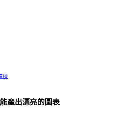
造機
鐘就能產出漂亮的圖表