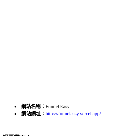
網站名稱：
Funnel Easy
網站網址：
https://funneleasy.vercel.app/