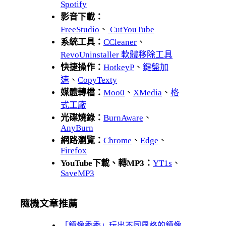
Spotify
影音下載：
FreeStudio
、
CutYouTube
系統工具：
CCleaner
、
RevoUninstaller 軟體移除工具
快捷操作：
HotkeyP
、
鍵盤加
速
、
CopyTexty
媒體轉檔：
Moo0
、
XMedia
、
格
式工廠
光碟燒錄：
BurnAware
、
AnyBurn
網路瀏覽：
Chrome
、
Edge
、
Firefox
YouTube下載、轉MP3：
YT1s
、
SaveMP3
隨機文章推薦
「鏡像秀秀」玩出不同風格的鏡像