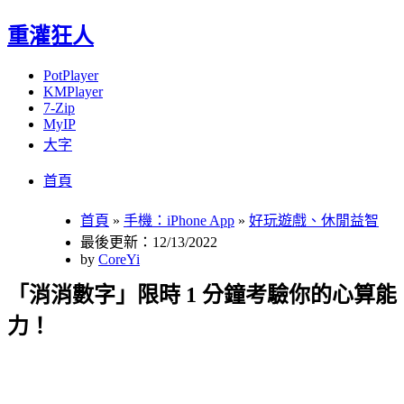
重灌狂人
PotPlayer
KMPlayer
7-Zip
MyIP
大字
Menu
Skip
首頁
to
content
首頁
»
手機：iPhone App
»
好玩遊戲、休閒益智
最後更新：12/13/2022
by
CoreYi
「消消數字」限時 1 分鐘考驗你的心算能
力！