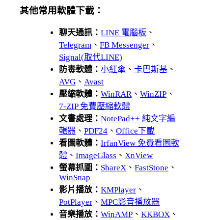
其他常用軟體下載：
聊天通訊：
LINE 電腦板
、
Telegram
、
FB Messenger
、
Signal(取代LINE)
防毒軟體：
小紅傘
、
卡巴斯基
、
AVG
、
Avast
壓縮軟體：
WinRAR
、
WinZIP
、
7-ZIP 免費壓縮軟體
文書處理：
NotePad++ 純文字編
輯器
、
PDF24
、
Office下載
看圖軟體：
IrfanView 免費看圖軟
體
、
ImageGlass
、
XnView
螢幕抓圖：
ShareX
、
FastStone
、
WinSnap
影片播放：
KMPlayer
、
PotPlayer
、
MPC影音播放器
音樂播放：
WinAMP
、
KKBOX
、