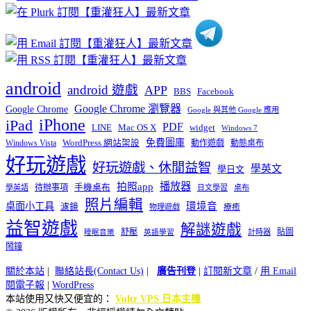
類
android
android 遊戲
APP
BBS
Facebook
Google Chrome 瀏覽器
Google Chrome
Google 與其他 Google 應用
iPhone
iPad
PDF
widget
LINE
Mac OS X
Windows 7
免費圖庫
Windows Vista
WordPress 網站架設
動作遊戲
動態桌布
好玩遊戲
好玩遊戲、休閒益智
學英文
學日文
播放器
拍照app
待辦事項
手機桌布
學英語
日文學習
桌布
照片編輯
桌面小工具
環境音
濾鏡
療癒
物理遊戲
益智遊戲
解謎遊戲
舒壓
貼圖
計時器
睡眠音樂
英語學習
鬧鐘
關於本站
|
聯絡站長(Contact Us)
|
廣告刊登
|
訂閱新文章
/
用 Email
閱電子報
|
WordPress
本站使用又快又便宜的：
Vultr VPS 日本主機