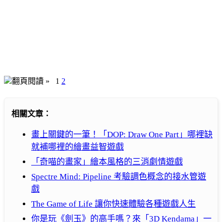
翻頁閱讀 »
1
2
相關文章：
畫上關鍵的一筆！「DOP: Draw One Part」哪裡缺
就補哪裡的繪畫益智遊戲
「奇喵的畫家」繪本風格的三消劇情遊戲
Spectre Mind: Pipeline 考驗調色概念的接水管遊
戲
The Game of Life 讓你快速體驗各種遊戲人生
你是玩《劍玉》的高手嗎？來「3D Kendama」一