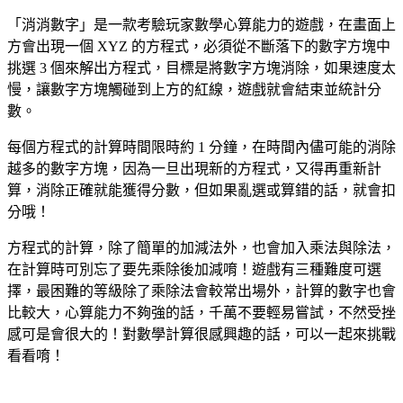
「消消數字」是一款考驗玩家數學心算能力的遊戲，在畫面上
方會出現一個 XYZ 的方程式，必須從不斷落下的數字方塊中
挑選 3 個來解出方程式，目標是將數字方塊消除，如果速度太
慢，讓數字方塊觸碰到上方的紅線，遊戲就會結束並統計分
數。
每個方程式的計算時間限時約 1 分鐘，在時間內儘可能的消除
越多的數字方塊，因為一旦出現新的方程式，又得再重新計
算，消除正確就能獲得分數，但如果亂選或算錯的話，就會扣
分哦！
方程式的計算，除了簡單的加減法外，也會加入乘法與除法，
在計算時可別忘了要先乘除後加減唷！遊戲有三種難度可選
擇，最困難的等級除了乘除法會較常出場外，計算的數字也會
比較大，心算能力不夠強的話，千萬不要輕易嘗試，不然受挫
感可是會很大的！對數學計算很感興趣的話，可以一起來挑戰
看看唷！