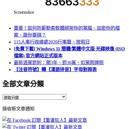
Screenshot
重要！如何防範勒索軟體綁架你的電腦、加密你的檔
案、跟你要錢？
115人事行政總處2026行事曆、放假日
[免費下載] Windows 11 簡體/繁體中文版 光碟映像 (ISO
檔案) 官方網站正式版本
最新酒駕罰則：關3年、罰30萬、扣駕照牌照
【注音符號】轉【漢語拼音】字母對照表
全部文章分類
全
部
接收新文章通知
文
章
分