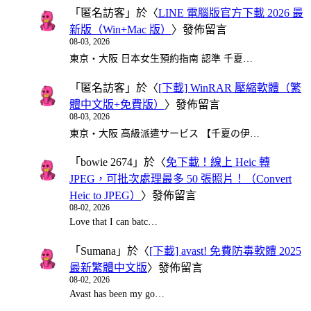
「
匿名訪客
」於〈
LINE 電腦版官方下載 2026 最
新版（Win+Mac 版）
〉發佈留言
08-03, 2026
東京・大阪 日本女生預約指南 認準 千夏…
「
匿名訪客
」於〈
[下載] WinRAR 壓縮軟體（繁
體中文版+免費版）
〉發佈留言
08-03, 2026
東京・大阪 高級派遣サービス 【千夏の伊…
「
bowie 2674
」於〈
免下載！線上 Heic 轉
JPEG，可批次處理最多 50 張照片！（Convert
Heic to JPEG）
〉發佈留言
08-02, 2026
Love that I can batc…
「
Sumana
」於〈
[下載] avast! 免費防毒軟體 2025
最新繁體中文版
〉發佈留言
08-02, 2026
Avast has been my go…