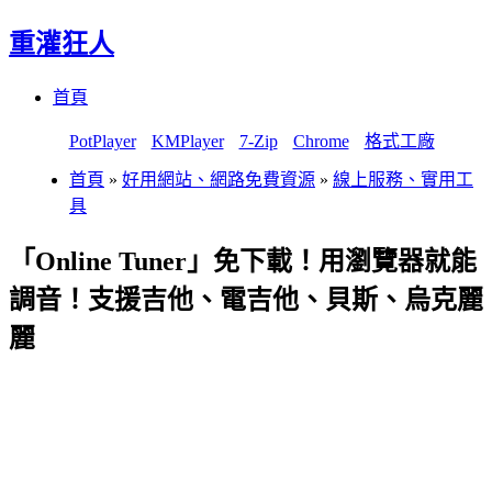
重灌狂人
Menu
Skip
首頁
to
content
PotPlayer
KMPlayer
7-Zip
Chrome
格式工廠
首頁
»
好用網站、網路免費資源
»
線上服務、實用工
具
「Online Tuner」免下載！用瀏覽器就能
調音！支援吉他、電吉他、貝斯、烏克麗
麗