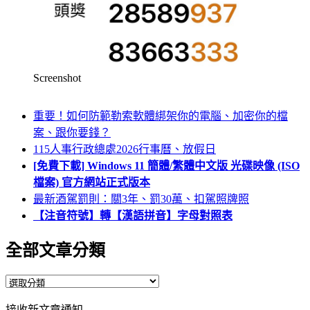
Screenshot
重要！如何防範勒索軟體綁架你的電腦、加密你的檔
案、跟你要錢？
115人事行政總處2026行事曆、放假日
[免費下載] Windows 11 簡體/繁體中文版 光碟映像 (ISO
檔案) 官方網站正式版本
最新酒駕罰則：關3年、罰30萬、扣駕照牌照
【注音符號】轉【漢語拼音】字母對照表
全部文章分類
全
部
接收新文章通知