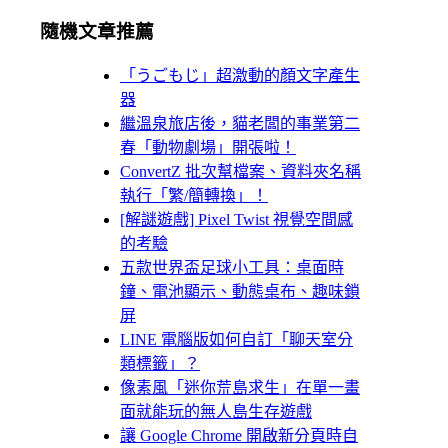
隨機文章推薦
「うごもじ」超激動的顏文字產生
器
繼溫泉旅店後，貓老闆的事業第二
春「動物劇場」開張啦！
ConvertZ 批次幫檔案、資料夾名稱
執行「繁/簡轉換」！
[解謎遊戲] Pixel Twist 視覺空間感
的考驗
五款世界盃足球小工具：桌面時
鐘、電池顯示、動態桌布、趣味鎖
屏
LINE 電腦版如何自訂「聊天室分
類標籤」？
像素風「迷你荒島求生」在單一畫
面就能玩的無人島生存遊戲
讓 Google Chrome 開啟新分頁時自