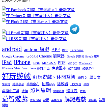
文
章
分
類
android
android 遊戲
APP
BBS
Facebook
Google Chrome 瀏覽器
Google Chrome
Google 與其他 Google 應用
iPhone
iPad
PDF
widget
LINE
Mac OS X
Windows 7
免費圖庫
Windows Vista
WordPress 網站架設
動作遊戲
動態桌布
好玩遊戲
好玩遊戲、休閒益智
學英文
學日文
播放器
拍照app
待辦事項
手機桌布
學英語
日文學習
桌布
照片編輯
桌面小工具
環境音
濾鏡
療癒
物理遊戲
益智遊戲
解謎遊戲
舒壓
貼圖
計時器
睡眠音樂
英語學習
鬧鐘