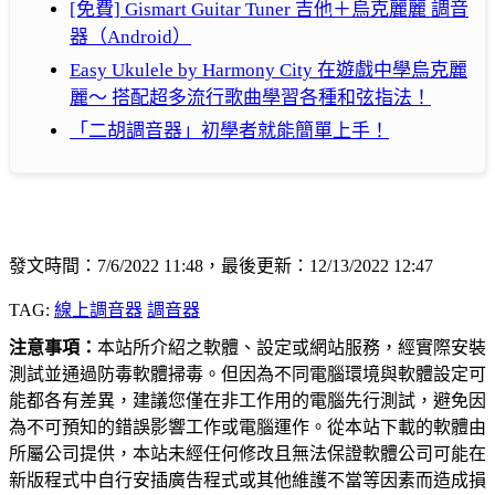
[免費] Gismart Guitar Tuner 吉他＋烏克麗麗 調音
器（Android）
Easy Ukulele by Harmony City 在遊戲中學烏克麗
麗～ 搭配超多流行歌曲學習各種和弦指法！
「二胡調音器」初學者就能簡單上手！
發文時間：7/6/2022 11:48，最後更新：12/13/2022 12:47
TAG:
線上調音器
調音器
注意事項：
本站所介紹之軟體、設定或網站服務，經實際安裝
測試並通過防毒軟體掃毒。但因為不同電腦環境與軟體設定可
能都各有差異，建議您僅在非工作用的電腦先行測試，避免因
為不可預知的錯誤影響工作或電腦運作。從本站下載的軟體由
所屬公司提供，本站未經任何修改且無法保證軟體公司可能在
新版程式中自行安插廣告程式或其他維護不當等因素而造成損