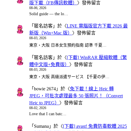
版下載（FB傳訊軟體）
〉發佈留言
08-06, 2026
Solid guide — the lo…
「
匿名訪客
」於〈
LINE 電腦版官方下載 2026 最
新版（Win+Mac 版）
〉發佈留言
08-03, 2026
東京・大阪 日本女生預約指南 認準 千夏…
「
匿名訪客
」於〈
[下載] WinRAR 壓縮軟體（繁
體中文版+免費版）
〉發佈留言
08-03, 2026
東京・大阪 高級派遣サービス 【千夏の伊…
「
bowie 2674
」於〈
免下載！線上 Heic 轉
JPEG，可批次處理最多 50 張照片！（Convert
Heic to JPEG）
〉發佈留言
08-02, 2026
Love that I can batc…
「
Sumana
」於〈
[下載] avast! 免費防毒軟體 2025