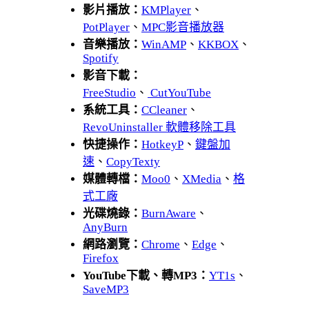
影片播放：
KMPlayer
、
PotPlayer
、
MPC影音播放器
音樂播放：
WinAMP
、
KKBOX
、
Spotify
影音下載：
FreeStudio
、
CutYouTube
系統工具：
CCleaner
、
RevoUninstaller 軟體移除工具
快捷操作：
HotkeyP
、
鍵盤加
速
、
CopyTexty
媒體轉檔：
Moo0
、
XMedia
、
格
式工廠
光碟燒錄：
BurnAware
、
AnyBurn
網路瀏覽：
Chrome
、
Edge
、
Firefox
YouTube下載、轉MP3：
YT1s
、
SaveMP3