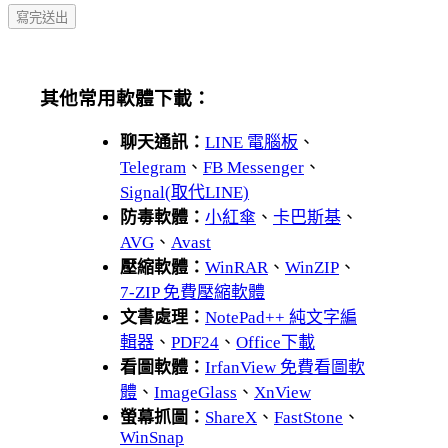
其他常用軟體下載：
聊天通訊：
LINE 電腦板
、
Telegram
、
FB Messenger
、
Signal(取代LINE)
防毒軟體：
小紅傘
、
卡巴斯基
、
AVG
、
Avast
壓縮軟體：
WinRAR
、
WinZIP
、
7-ZIP 免費壓縮軟體
文書處理：
NotePad++ 純文字編
輯器
、
PDF24
、
Office下載
看圖軟體：
IrfanView 免費看圖軟
體
、
ImageGlass
、
XnView
螢幕抓圖：
ShareX
、
FastStone
、
WinSnap