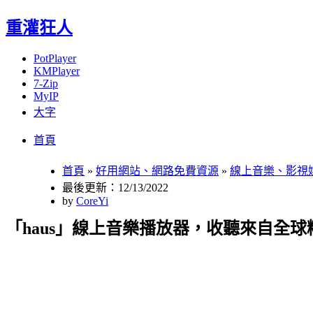
重灌狂人
PotPlayer
KMPlayer
7-Zip
MyIP
大字
Menu
Skip
首頁
to
content
首頁
»
好用網站、網路免費資源
»
線上音樂、影視
最後更新：12/13/2022
by
CoreYi
「haus」線上音樂播放器，收聽來自全