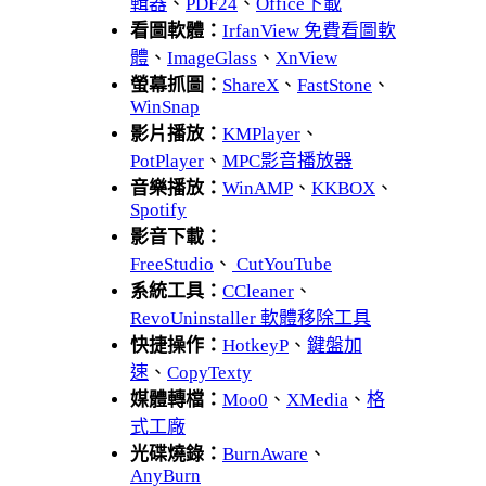
輯器
、
PDF24
、
Office下載
看圖軟體：
IrfanView 免費看圖軟
體
、
ImageGlass
、
XnView
螢幕抓圖：
ShareX
、
FastStone
、
WinSnap
影片播放：
KMPlayer
、
PotPlayer
、
MPC影音播放器
音樂播放：
WinAMP
、
KKBOX
、
Spotify
影音下載：
FreeStudio
、
CutYouTube
系統工具：
CCleaner
、
RevoUninstaller 軟體移除工具
快捷操作：
HotkeyP
、
鍵盤加
速
、
CopyTexty
媒體轉檔：
Moo0
、
XMedia
、
格
式工廠
光碟燒錄：
BurnAware
、
AnyBurn