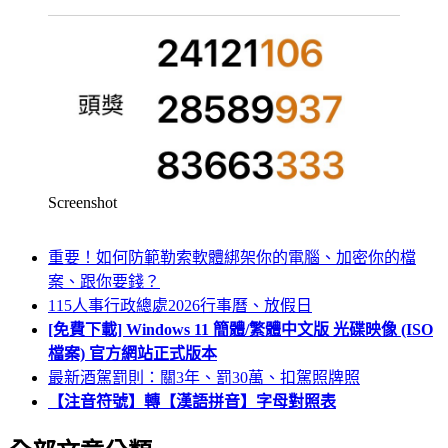
Screenshot
重要！如何防範勒索軟體綁架你的電腦、加密你的檔
案、跟你要錢？
115人事行政總處2026行事曆、放假日
[免費下載] Windows 11 簡體/繁體中文版 光碟映像 (ISO
檔案) 官方網站正式版本
最新酒駕罰則：關3年、罰30萬、扣駕照牌照
【注音符號】轉【漢語拼音】字母對照表