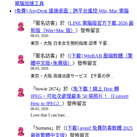
電腦加速工具
[免費] AnyDesk 遠端桌面：跨平台遙控 Win, Mac 電腦
「
匿名訪客
」於〈
LINE 電腦版官方下載 2026 最
新版（Win+Mac 版）
〉發佈留言
08-03, 2026
東京・大阪 日本女生預約指南 認準 千夏…
「
匿名訪客
」於〈
[下載] WinRAR 壓縮軟體（繁
體中文版+免費版）
〉發佈留言
08-03, 2026
東京・大阪 高級派遣サービス 【千夏の伊…
「
bowie 2674
」於〈
免下載！線上 Heic 轉
JPEG，可批次處理最多 50 張照片！（Convert
Heic to JPEG）
〉發佈留言
08-02, 2026
Love that I can batc…
「
Sumana
」於〈
[下載] avast! 免費防毒軟體 2025
最新繁體中文版
〉發佈留言