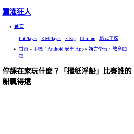
重灌狂人
Menu
Skip
首頁
to
content
PotPlayer
KMPlayer
7-Zip
Chrome
格式工廠
首頁
»
手機：Android 安卓 App
»
語言學習、教育閱
讀
停課在家玩什麼？「摺紙浮船」比賽誰的
船飄得遠