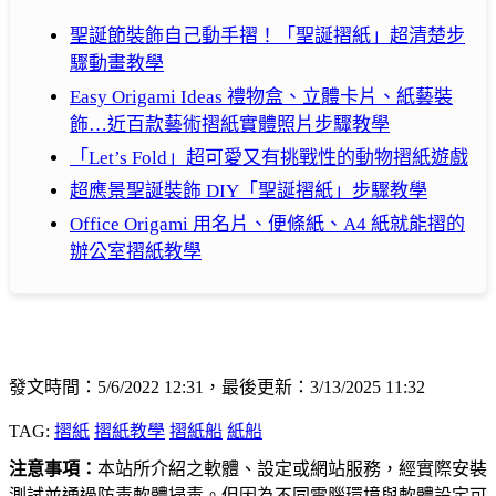
聖誕節裝飾自己動手摺！「聖誕摺紙」超清楚步
驟動畫教學
Easy Origami Ideas 禮物盒、立體卡片、紙藝裝
飾…近百款藝術摺紙實體照片步驟教學
「Let’s Fold」超可愛又有挑戰性的動物摺紙遊戲
超應景聖誕裝飾 DIY「聖誕摺紙」步驟教學
Office Origami 用名片、便條紙、A4 紙就能摺的
辦公室摺紙教學
發文時間：5/6/2022 12:31，最後更新：3/13/2025 11:32
TAG:
摺紙
摺紙教學
摺紙船
紙船
注意事項：
本站所介紹之軟體、設定或網站服務，經實際安裝
測試並通過防毒軟體掃毒。但因為不同電腦環境與軟體設定可