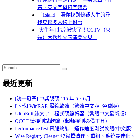
音、英文字母打字練習
「1sland」讓你找到懷疑人生的尋
找島嶼多人線上遊戲
[火牛年] 北京被火了！CCTV（央
視）大樓煙火表演變火災！
Search
Search
for:
最近更新
[統一發票] 中獎號碼 115 年 5、6月
[下載] WinRAR 壓縮軟體（繁體中文版+免費版）
UltraEdit 純文字、程式碼編輯器（繁體中文最新版）
OCCT 燒機測試軟體（超頻檢測必備工具）
PerformanceTest 電腦效能、運作速度測試軟體(中文版)
Wise Registry Cleaner 登錄檔清理、重組、系統最佳化、