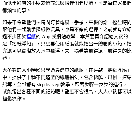
而低年齡層的小朋友們該怎麼陪伴他們度過，可是每位家長們
都煩惱的事。
如果不希望他們長時間盯著電腦、手機、平板的話，撥些時間
跟他們一起動手摺紙做玩具，也是不錯的選擇。之前就有介紹
過不少關於
摺紙
的 App 或網站教學，本篇要再介紹給大家的
是「摺紙浮船」，只需要使用紙張就能摺出一艘艘的小船，摺
完還可以實際放入水中飄浮，來一場看誰飄得遠、飄得久的比
賽。
大多數的人小時候只學過最簡單的紙船，在這款「摺紙浮船」
中，提供了十種不同造型的紙船摺法，包含快艇、風帆、連結
船等，全部都有 step by step 教學，跟著步驟一步步的進行，
就能摺出各種不同的紙船囉！難度不會很高，大人小孩都可以
輕鬆操作。