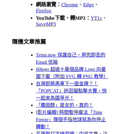
網路瀏覽：
Chrome
、
Edge
、
Firefox
YouTube下載、轉MP3：
YT1s
、
SaveMP3
隨機文章推薦
Temp.now 保護自己，用完即丟的
Email 信箱
60logo 超過十萬個品牌 Logo 向量
圖下載（附加 SVG 轉 PNG 教學）
台灣即將再拿下一面金牌？！
「POPCAT」迷因貓點擊大賽，快
一起來為國爭光！
「膽固醇」是女的，真的！
[影片編輯] 時間暫停魔法「Time
Freeze」彈個手指地球就為你停止
轉動！
花蓮縣打字練習網：中英文章、注