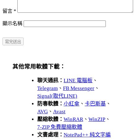
留言
*
顯示名稱
其他常用軟體下載：
聊天通訊：
LINE 電腦板
、
Telegram
、
FB Messenger
、
Signal(取代LINE)
防毒軟體：
小紅傘
、
卡巴斯基
、
AVG
、
Avast
壓縮軟體：
WinRAR
、
WinZIP
、
7-ZIP 免費壓縮軟體
文書處理：
NotePad++ 純文字編