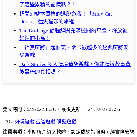
了這些累積的記憶嗎？！
超夢幻繪本風格的逃脫遊戲！「Stray Cat
Doors」迷失貓咪的旅程
The Birdcage 動腦解開充滿機關的鳥籠，釋放被
禁錮的小鳥！
「禪意麻將」超耐玩、關卡數超多的經典麻將消
除遊戲
Dark Stories 多人情境猜謎遊戲，你能猜透故事背
後黑暗的真相嗎？
發文時間：5/2/2022 15:05，最後更新：12/13/2022 07:56
TAG:
好玩遊戲
益智遊戲
解謎遊戲
注意事項：
本站所介紹之軟體、設定或網站服務，經實際安裝