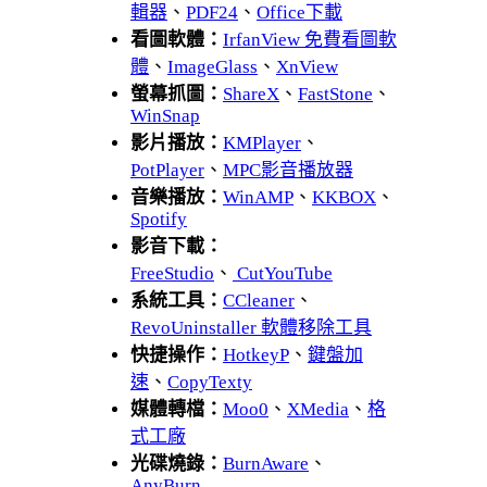
輯器
、
PDF24
、
Office下載
看圖軟體：
IrfanView 免費看圖軟
體
、
ImageGlass
、
XnView
螢幕抓圖：
ShareX
、
FastStone
、
WinSnap
影片播放：
KMPlayer
、
PotPlayer
、
MPC影音播放器
音樂播放：
WinAMP
、
KKBOX
、
Spotify
影音下載：
FreeStudio
、
CutYouTube
系統工具：
CCleaner
、
RevoUninstaller 軟體移除工具
快捷操作：
HotkeyP
、
鍵盤加
速
、
CopyTexty
媒體轉檔：
Moo0
、
XMedia
、
格
式工廠
光碟燒錄：
BurnAware
、
AnyBurn