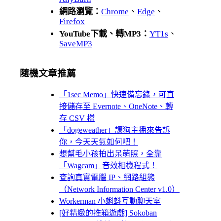
網路瀏覽：
Chrome
、
Edge
、
Firefox
YouTube下載、轉MP3：
YT1s
、
SaveMP3
隨機文章推薦
「1sec Memo」快速備忘錄，可直
接儲存至 Evernote、OneNote、轉
存 CSV 檔
「dogeweather」讓狗主播來告訴
你，今天天氣如何吧！
想幫毛小孩拍出呆萌照，全靠
「Wagcam」音效相機程式！
查詢真實電腦 IP、網路組態
（Network Information Center v1.0）
Workerman 小蝌蚪互動聊天室
[好精緻的推箱遊戲] Sokoban