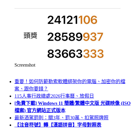
Screenshot
重要！如何防範勒索軟體綁架你的電腦、加密你的檔
案、跟你要錢？
115人事行政總處2026行事曆、放假日
[免費下載] Windows 11 簡體/繁體中文版 光碟映像 (ISO
檔案) 官方網站正式版本
最新酒駕罰則：關3年、罰30萬、扣駕照牌照
【注音符號】轉【漢語拼音】字母對照表