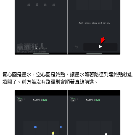
實心圓是墨水，空心圓是終點，讓墨水隨著路徑到達終點就能
過關了。前方若沒有路徑則會順著直線前進。