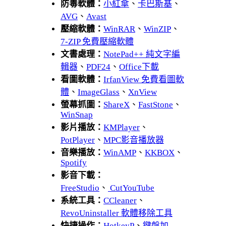
防毒軟體：
小紅傘
、
卡巴斯基
、
AVG
、
Avast
壓縮軟體：
WinRAR
、
WinZIP
、
7-ZIP 免費壓縮軟體
文書處理：
NotePad++ 純文字編
輯器
、
PDF24
、
Office下載
看圖軟體：
IrfanView 免費看圖軟
體
、
ImageGlass
、
XnView
螢幕抓圖：
ShareX
、
FastStone
、
WinSnap
影片播放：
KMPlayer
、
PotPlayer
、
MPC影音播放器
音樂播放：
WinAMP
、
KKBOX
、
Spotify
影音下載：
FreeStudio
、
CutYouTube
系統工具：
CCleaner
、
RevoUninstaller 軟體移除工具
快捷操作：
HotkeyP
、
鍵盤加