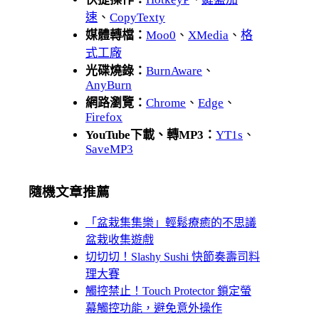
速
、
CopyTexty
媒體轉檔：
Moo0
、
XMedia
、
格
式工廠
光碟燒錄：
BurnAware
、
AnyBurn
網路瀏覽：
Chrome
、
Edge
、
Firefox
YouTube下載、轉MP3：
YT1s
、
SaveMP3
隨機文章推薦
「盆栽集集樂」輕鬆療癒的不思議
盆栽收集遊戲
切切切！Slashy Sushi 快節奏壽司料
理大賽
觸控禁止！Touch Protector 鎖定螢
幕觸控功能，避免意外操作