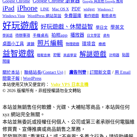
Google Chrome 瀏覽器
Google Chrome
Google 與其他 Google 應用
iPhone
iPad
PDF
widget
LINE
Mac OS X
Windows 7
免費圖庫
Windows Vista
WordPress 網站架設
動作遊戲
動態桌布
好玩遊戲
好玩遊戲、休閒益智
學英文
學日文
播放器
拍照app
待辦事項
手機桌布
學英語
日文學習
桌布
照片編輯
桌面小工具
環境音
濾鏡
療癒
物理遊戲
益智遊戲
解謎遊戲
舒壓
貼圖
計時器
睡眠音樂
英語學習
鬧鐘
關於本站
|
聯絡站長(Contact Us)
|
廣告刊登
|
訂閱新文章
/
用 Email
閱電子報
|
WordPress
本站使用又快又便宜的：
Vultr VPS 日本主機
© 2026 版權所有，非經授權請勿全文轉貼
本站並無銷售任何軟體、光碟、大補帖等商品，本站與任何
xyz 網站完全無關。
本站並無委託或授權任何個人、公司或第三者承辦任何電腦維
修買賣、宣傳推廣或商品銷售之業務，
若發現盜用 "重灌狂人" 或 "不來恩" 名義之行為，請協助通報