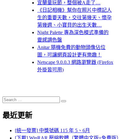
宜蘭童玩節，整個被A走了…
《日記相機》幫你在照片中標記人
生的重要天數，交往第幾天、懷孕
第幾週、小寶貝的出生天數…
Night Palette 專為深色模式準備的
靈感調色盤
Anitar 隨機免費的動物頭像佔位
圖，可讓網頁設計更有樂趣！
Netscape 9.0.0.3 網路瀏覽器 (Firefox
外掛皆可用)
Search
Search
for:
最近更新
[統一發票] 中獎號碼 115 年 5、6月
[下載] WinRAR 壓縮軟體（繁體中文版+免費版）