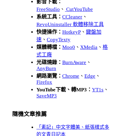
影音下載：
FreeStudio
、
CutYouTube
系統工具：
CCleaner
、
RevoUninstaller 軟體移除工具
快捷操作：
HotkeyP
、
鍵盤加
速
、
CopyTexty
媒體轉檔：
Moo0
、
XMedia
、
格
式工廠
光碟燒錄：
BurnAware
、
AnyBurn
網路瀏覽：
Chrome
、
Edge
、
Firefox
YouTube下載、轉MP3：
YT1s
、
SaveMP3
隨機文章推薦
「素記」中文字體美、紙張樣式多
的文青日記本