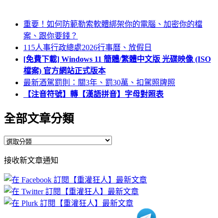
重要！如何防範勒索軟體綁架你的電腦、加密你的檔
案、跟你要錢？
115人事行政總處2026行事曆、放假日
[免費下載] Windows 11 簡體/繁體中文版 光碟映像 (ISO
檔案) 官方網站正式版本
最新酒駕罰則：關3年、罰30萬、扣駕照牌照
【注音符號】轉【漢語拼音】字母對照表
全部文章分類
全
部
接收新文章通知
文
章
分
類