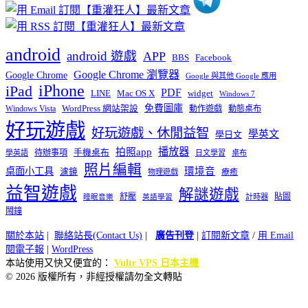
android
android 遊戲
APP
BBS
Facebook
Google Chrome 瀏覽器
Google Chrome
Google 與其他 Google 應用
iPhone
iPad
PDF
widget
LINE
Mac OS X
Windows 7
免費圖庫
Windows Vista
WordPress 網站架設
動作遊戲
動態桌布
好玩遊戲
好玩遊戲、休閒益智
學英文
學日文
播放器
拍照app
待辦事項
手機桌布
學英語
日文學習
桌布
照片編輯
桌面小工具
環境音
濾鏡
療癒
物理遊戲
益智遊戲
解謎遊戲
舒壓
貼圖
計時器
睡眠音樂
英語學習
鬧鐘
關於本站
|
聯絡站長(Contact Us)
|
廣告刊登
|
訂閱新文章
/
用 Email
閱電子報
|
WordPress
本站使用又快又便宜的：
Vultr VPS 日本主機
© 2026 版權所有，非經授權請勿全文轉貼