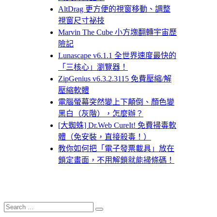
AltDrag 更方便的視窗移動、調整
視窗尺寸祕技
Marvin The Cube 小方塊翻轉宇宙歷
險記
Lunascape v6.1.1 全世界速度最快的
「三核心」瀏覽器！
ZipGenius v6.3.2.3115 免費壓縮/解
壓縮軟體
電腦螢幕突然變上下顛倒、顏色變
黑白（灰階），怎麼辦？
[大蜘蛛] Dr.Web CureIt! 免費掃毒軟
體（免安裝，直接殺毒！）
教你如何把「電子發票載具」放在
鎖定畫面，不用解鎖就能掃條碼！
Search
Search
for: