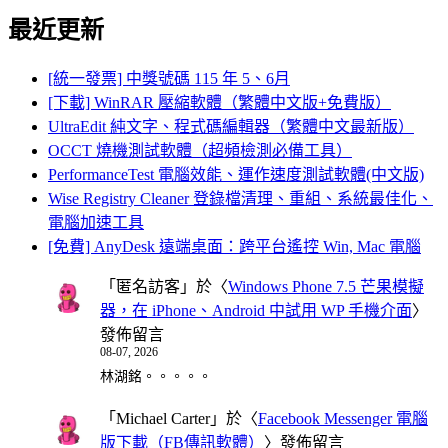
最近更新
[統一發票] 中獎號碼 115 年 5、6月
[下載] WinRAR 壓縮軟體（繁體中文版+免費版）
UltraEdit 純文字、程式碼編輯器（繁體中文最新版）
OCCT 燒機測試軟體（超頻檢測必備工具）
PerformanceTest 電腦效能、運作速度測試軟體(中文版)
Wise Registry Cleaner 登錄檔清理、重組、系統最佳化、
電腦加速工具
[免費] AnyDesk 遠端桌面：跨平台遙控 Win, Mac 電腦
「
匿名訪客
」於〈
Windows Phone 7.5 芒果模擬
器，在 iPhone、Android 中試用 WP 手機介面
〉
發佈留言
08-07, 2026
林湖銘。。。。。
「
Michael Carter
」於〈
Facebook Messenger 電腦
版下載（FB傳訊軟體）
〉發佈留言