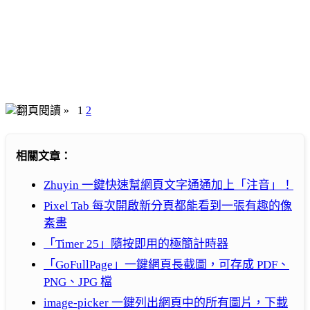
翻頁閱讀 »
1
2
相關文章：
Zhuyin 一鍵快速幫網頁文字通通加上「注音」！
Pixel Tab 每次開啟新分頁都能看到一張有趣的像
素畫
「Timer 25」隨按即用的極簡計時器
「GoFullPage」一鍵網頁長截圖，可存成 PDF、
PNG、JPG 檔
image-picker 一鍵列出網頁中的所有圖片，下載