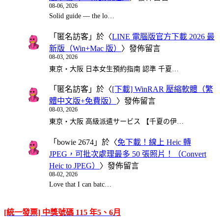
08-06, 2026
Solid guide — the lo…
「
匿名訪客
」於〈
LINE 電腦版官方下載 2026 最
新版（Win+Mac 版）
〉發佈留言
08-03, 2026
東京・大阪 日本女生預約指南 認準 千夏…
「
匿名訪客
」於〈
[下載] WinRAR 壓縮軟體（繁
體中文版+免費版）
〉發佈留言
08-03, 2026
東京・大阪 高級派遣サービス 【千夏の伊…
「
bowie 2674
」於〈
免下載！線上 Heic 轉
JPEG，可批次處理最多 50 張照片！（Convert
Heic to JPEG）
〉發佈留言
08-02, 2026
Love that I can batc…
[統一發票] 中獎號碼 115 年5、6月