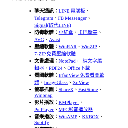
聊天通訊：
LINE 電腦板
、
Telegram
、
FB Messenger
、
Signal(取代LINE)
防毒軟體：
小紅傘
、
卡巴斯基
、
AVG
、
Avast
壓縮軟體：
WinRAR
、
WinZIP
、
7-ZIP 免費壓縮軟體
文書處理：
NotePad++ 純文字編
輯器
、
PDF24
、
Office下載
看圖軟體：
IrfanView 免費看圖軟
體
、
ImageGlass
、
XnView
螢幕抓圖：
ShareX
、
FastStone
、
WinSnap
影片播放：
KMPlayer
、
PotPlayer
、
MPC影音播放器
音樂播放：
WinAMP
、
KKBOX
、
Spotify