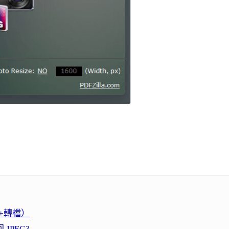
圖+轉檔）
JPEG?