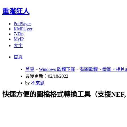
重灌狂人
PotPlayer
KMPlayer
7-Zip
MyIP
大字
Menu
Skip
首頁
to
content
首頁
»
Windows 軟體下載
»
看圖軟體、繪圖、相片
最後更新：02/18/2022
by
不來恩
快速方便的圖檔格式轉換工具（支援NEF, HEIC