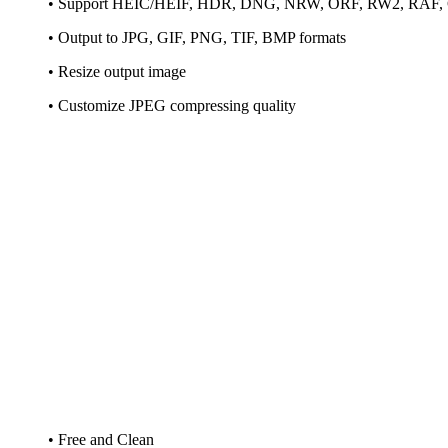
• Support HEIC/HEIF, HDR, DNG, NRW, ORF, RW2, RAF, 
• Output to JPG, GIF, PNG, TIF, BMP formats
• Resize output image
• Customize JPEG compressing quality
• Free and Clean