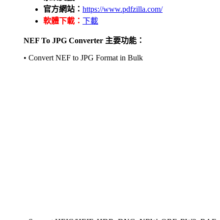
官方網站：
https://www.pdfzilla.com/
軟體下載：
下載
NEF To JPG Converter 主要功能：
• Convert NEF to JPG Format in Bulk