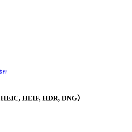
處理
, HEIF, HDR, DNG）