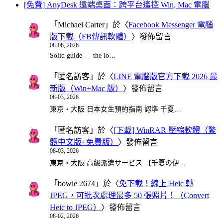
[免費] AnyDesk 遠端桌面：跨平台遙控 Win, Mac 電腦
「
Michael Carter
」於〈
Facebook Messenger 電腦
版下載（FB傳訊軟體）
〉發佈留言
08-06, 2026
Solid guide — the lo…
「
匿名訪客
」於〈
LINE 電腦版官方下載 2026 最
新版（Win+Mac 版）
〉發佈留言
08-03, 2026
東京・大阪 日本女生預約指南 認準 千夏…
「
匿名訪客
」於〈
[下載] WinRAR 壓縮軟體（繁
體中文版+免費版）
〉發佈留言
08-03, 2026
東京・大阪 高級派遣サービス 【千夏の伊…
「
bowie 2674
」於〈
免下載！線上 Heic 轉
JPEG，可批次處理最多 50 張照片！（Convert
Heic to JPEG）
〉發佈留言
08-02, 2026