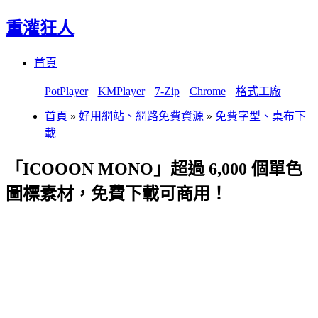
重灌狂人
Menu
Skip
首頁
to
content
PotPlayer
KMPlayer
7-Zip
Chrome
格式工廠
首頁
»
好用網站、網路免費資源
»
免費字型、桌布下
載
「ICOOON MONO」超過 6,000 個單色
圖標素材，免費下載可商用！