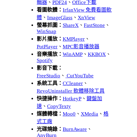
輯器
、
PDF24
、
Office下載
看圖軟體：
IrfanView 免費看圖軟
體
、
ImageGlass
、
XnView
螢幕抓圖：
ShareX
、
FastStone
、
WinSnap
影片播放：
KMPlayer
、
PotPlayer
、
MPC影音播放器
音樂播放：
WinAMP
、
KKBOX
、
Spotify
影音下載：
FreeStudio
、
CutYouTube
系統工具：
CCleaner
、
RevoUninstaller 軟體移除工具
快捷操作：
HotkeyP
、
鍵盤加
速
、
CopyTexty
媒體轉檔：
Moo0
、
XMedia
、
格
式工廠
光碟燒錄：
BurnAware
、
AnyBurn