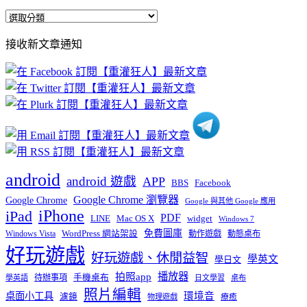
全
部
接收新文章通知
文
章
分
類
android
android 遊戲
APP
BBS
Facebook
Google Chrome 瀏覽器
Google Chrome
Google 與其他 Google 應用
iPhone
iPad
PDF
widget
LINE
Mac OS X
Windows 7
免費圖庫
Windows Vista
WordPress 網站架設
動作遊戲
動態桌布
好玩遊戲
好玩遊戲、休閒益智
學英文
學日文
播放器
拍照app
待辦事項
手機桌布
學英語
日文學習
桌布
照片編輯
桌面小工具
環境音
濾鏡
療癒
物理遊戲