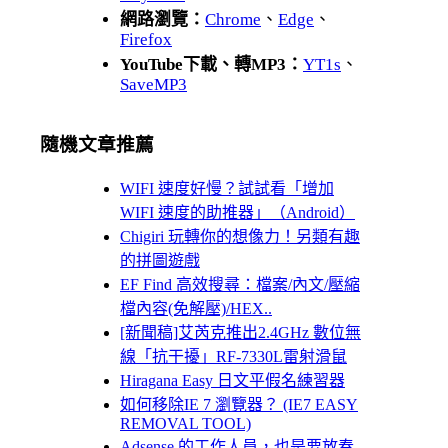
網路瀏覽：
Chrome
、
Edge
、
Firefox
YouTube下載、轉MP3：
YT1s
、
SaveMP3
隨機文章推薦
WIFI 速度好慢？試試看「增加
WIFI 速度的助推器」（Android）
Chigiri 玩轉你的想像力！另類有趣
的拼圖遊戲
EF Find 高效搜尋：檔案/內文/壓縮
檔內容(免解壓)/HEX..
[新聞稿]艾芮克推出2.4GHz 數位無
線「抗干擾」RF-7330L雷射滑鼠
Hiragana Easy 日文平假名練習器
如何移除IE 7 瀏覽器？ (IE7 EASY
REMOVAL TOOL)
Adsense 的工作人員，也是要放春