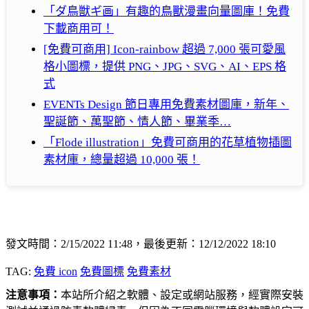
「ダ鳥獣ギ画」有趣的鳥獸漫畫向量圖庫！免費
下載商用可！
[免費可商用] Icon-rainbow 超過 7,000 張可愛風
格小圖標，提供 PNG、JPG、SVG、AI、EPS 格
式
EVENTs Design 節日專用免費素材圖庫，新年、
聖誕節、萬聖節、情人節、畢業季…
「Flode illustration」免費可商用的花草植物插圖
素材庫，總量超過 10,000 張！
發文時間：2/15/2022 11:48，最後更新：12/12/2022 18:10
TAG:
免費 icon
免費圖標
免費素材
注意事項：
本站所介紹之軟體、設定或網站服務，經實際安裝