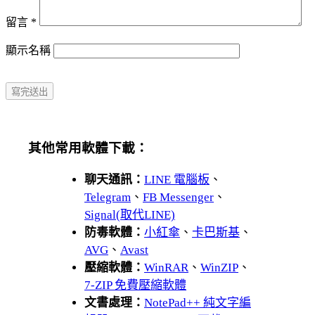
留言
*
顯示名稱
其他常用軟體下載：
聊天通訊：
LINE 電腦板
、
Telegram
、
FB Messenger
、
Signal(取代LINE)
防毒軟體：
小紅傘
、
卡巴斯基
、
AVG
、
Avast
壓縮軟體：
WinRAR
、
WinZIP
、
7-ZIP 免費壓縮軟體
文書處理：
NotePad++ 純文字編