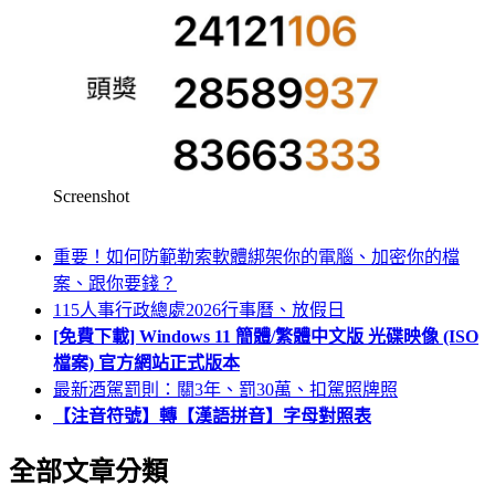
Screenshot
重要！如何防範勒索軟體綁架你的電腦、加密你的檔
案、跟你要錢？
115人事行政總處2026行事曆、放假日
[免費下載] Windows 11 簡體/繁體中文版 光碟映像 (ISO
檔案) 官方網站正式版本
最新酒駕罰則：關3年、罰30萬、扣駕照牌照
【注音符號】轉【漢語拼音】字母對照表
全部文章分類