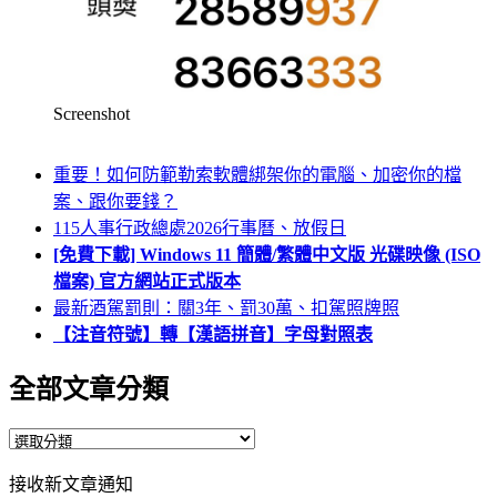
Screenshot
重要！如何防範勒索軟體綁架你的電腦、加密你的檔
案、跟你要錢？
115人事行政總處2026行事曆、放假日
[免費下載] Windows 11 簡體/繁體中文版 光碟映像 (ISO
檔案) 官方網站正式版本
最新酒駕罰則：關3年、罰30萬、扣駕照牌照
【注音符號】轉【漢語拼音】字母對照表
全部文章分類
全
部
接收新文章通知
文