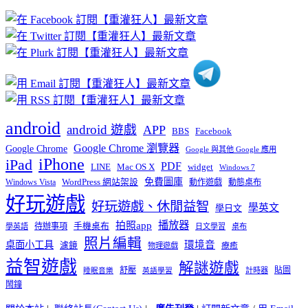
章
分
類
android
android 遊戲
APP
BBS
Facebook
Google Chrome 瀏覽器
Google Chrome
Google 與其他 Google 應用
iPhone
iPad
PDF
widget
LINE
Mac OS X
Windows 7
免費圖庫
Windows Vista
WordPress 網站架設
動作遊戲
動態桌布
好玩遊戲
好玩遊戲、休閒益智
學英文
學日文
播放器
拍照app
待辦事項
手機桌布
學英語
日文學習
桌布
照片編輯
桌面小工具
環境音
濾鏡
療癒
物理遊戲
益智遊戲
解謎遊戲
舒壓
貼圖
計時器
睡眠音樂
英語學習
鬧鐘