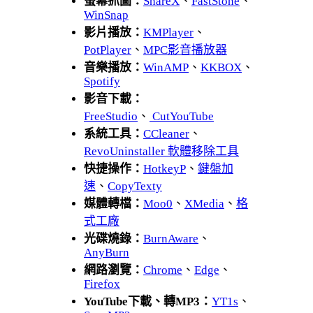
螢幕抓圖：
ShareX
、
FastStone
、
WinSnap
影片播放：
KMPlayer
、
PotPlayer
、
MPC影音播放器
音樂播放：
WinAMP
、
KKBOX
、
Spotify
影音下載：
FreeStudio
、
CutYouTube
系統工具：
CCleaner
、
RevoUninstaller 軟體移除工具
快捷操作：
HotkeyP
、
鍵盤加
速
、
CopyTexty
媒體轉檔：
Moo0
、
XMedia
、
格
式工廠
光碟燒錄：
BurnAware
、
AnyBurn
網路瀏覽：
Chrome
、
Edge
、
Firefox
YouTube下載、轉MP3：
YT1s
、