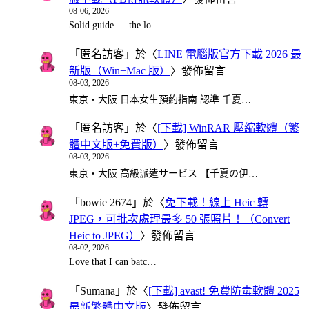
08-06, 2026
Solid guide — the lo…
「
匿名訪客
」於〈
LINE 電腦版官方下載 2026 最
新版（Win+Mac 版）
〉發佈留言
08-03, 2026
東京・大阪 日本女生預約指南 認準 千夏…
「
匿名訪客
」於〈
[下載] WinRAR 壓縮軟體（繁
體中文版+免費版）
〉發佈留言
08-03, 2026
東京・大阪 高級派遣サービス 【千夏の伊…
「
bowie 2674
」於〈
免下載！線上 Heic 轉
JPEG，可批次處理最多 50 張照片！（Convert
Heic to JPEG）
〉發佈留言
08-02, 2026
Love that I can batc…
「
Sumana
」於〈
[下載] avast! 免費防毒軟體 2025
最新繁體中文版
〉發佈留言