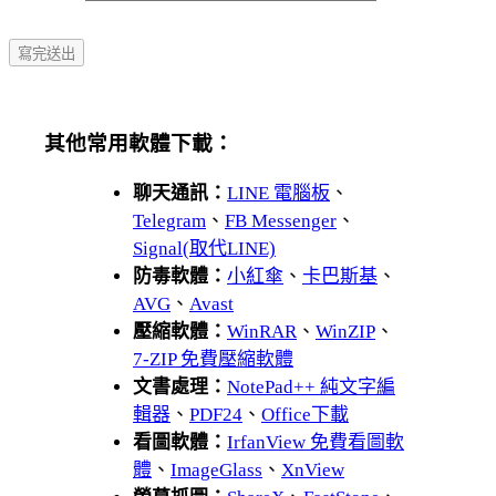
其他常用軟體下載：
聊天通訊：
LINE 電腦板
、
Telegram
、
FB Messenger
、
Signal(取代LINE)
防毒軟體：
小紅傘
、
卡巴斯基
、
AVG
、
Avast
壓縮軟體：
WinRAR
、
WinZIP
、
7-ZIP 免費壓縮軟體
文書處理：
NotePad++ 純文字編
輯器
、
PDF24
、
Office下載
看圖軟體：
IrfanView 免費看圖軟
體
、
ImageGlass
、
XnView