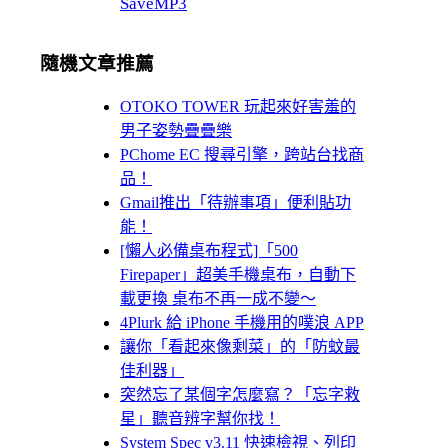
SaveMP3
隨機文章推薦
OTOKO TOWER 玩起來好害羞的
男子姿勢疊疊樂
PChome EC 搜尋引擎，跨站台找商
品！
Gmail推出「待辦事項」便利貼功
能！
[懶人必備桌布程式]「500
Firepaper」超美手機桌布，自動下
載更換 桌布不再一成不變～
4Plurk 給 iPhone 手機用的噗浪 APP
讓你「看起來像剩菜」的「防蚊最
佳利器」
突然忘了某個字怎麼寫？「忘字救
星」聽音辨字幫你找！
System Spec v3.11 快速檢視、列印