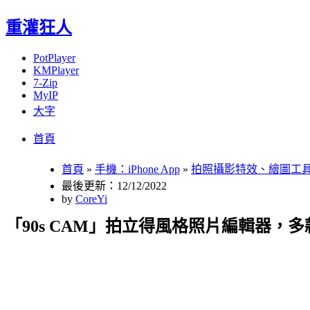
重灌狂人
PotPlayer
KMPlayer
7-Zip
MyIP
大字
Menu
Skip
首頁
to
content
首頁
»
手機：iPhone App
»
拍照攝影特效、繪圖工
最後更新：12/12/2022
by
CoreYi
「90s CAM」拍立得風格照片編輯器，