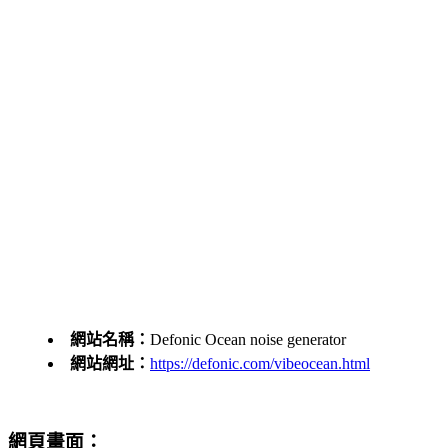
網站名稱：
Defonic Ocean noise generator
網站網址：
https://defonic.com/vibeocean.html
網頁畫面：