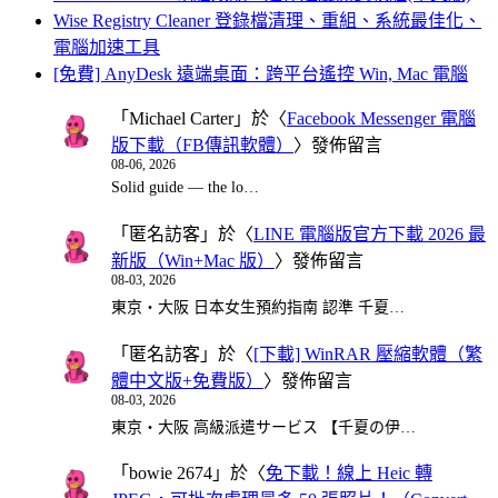
Wise Registry Cleaner 登錄檔清理、重組、系統最佳化、
電腦加速工具
[免費] AnyDesk 遠端桌面：跨平台遙控 Win, Mac 電腦
「
Michael Carter
」於〈
Facebook Messenger 電腦
版下載（FB傳訊軟體）
〉發佈留言
08-06, 2026
Solid guide — the lo…
「
匿名訪客
」於〈
LINE 電腦版官方下載 2026 最
新版（Win+Mac 版）
〉發佈留言
08-03, 2026
東京・大阪 日本女生預約指南 認準 千夏…
「
匿名訪客
」於〈
[下載] WinRAR 壓縮軟體（繁
體中文版+免費版）
〉發佈留言
08-03, 2026
東京・大阪 高級派遣サービス 【千夏の伊…
「
bowie 2674
」於〈
免下載！線上 Heic 轉