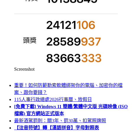
Screenshot
重要！如何防範勒索軟體綁架你的電腦、加密你的檔
案、跟你要錢？
115人事行政總處2026行事曆、放假日
[免費下載] Windows 11 簡體/繁體中文版 光碟映像 (ISO
檔案) 官方網站正式版本
最新酒駕罰則：關3年、罰30萬、扣駕照牌照
【注音符號】轉【漢語拼音】字母對照表