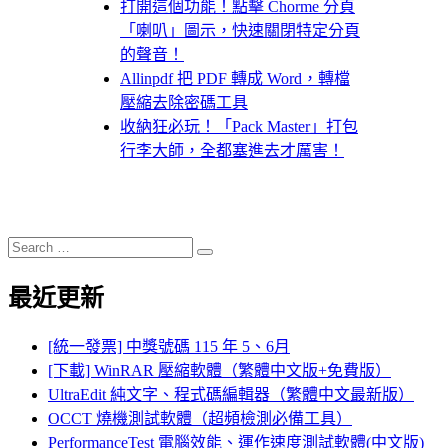
打開這個功能！點擊 Chorme 分頁
「喇叭」圖示，快速關閉特定分頁
的聲音！
Allinpdf 把 PDF 轉成 Word，轉檔
壓縮去除密碼工具
收納狂必玩！「Pack Master」打包
行李大師，全都塞進去才厲害！
Search
Search
for:
最近更新
[統一發票] 中獎號碼 115 年 5、6月
[下載] WinRAR 壓縮軟體（繁體中文版+免費版）
UltraEdit 純文字、程式碼編輯器（繁體中文最新版）
OCCT 燒機測試軟體（超頻檢測必備工具）
PerformanceTest 電腦效能、運作速度測試軟體(中文版)