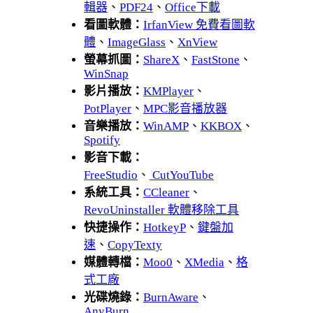
輯器
、
PDF24
、
Office下載
看圖軟體：
IrfanView 免費看圖軟
體
、
ImageGlass
、
XnView
螢幕抓圖：
ShareX
、
FastStone
、
WinSnap
影片播放：
KMPlayer
、
PotPlayer
、
MPC影音播放器
音樂播放：
WinAMP
、
KKBOX
、
Spotify
影音下載：
FreeStudio
、
CutYouTube
系統工具：
CCleaner
、
RevoUninstaller 軟體移除工具
快捷操作：
HotkeyP
、
鍵盤加
速
、
CopyTexty
媒體轉檔：
Moo0
、
XMedia
、
格
式工廠
光碟燒錄：
BurnAware
、
AnyBurn