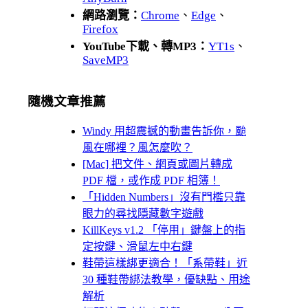
網路瀏覽：
Chrome
、
Edge
、
Firefox
YouTube下載、轉MP3：
YT1s
、
SaveMP3
隨機文章推薦
Windy 用超震撼的動畫告訴你，颱
風在哪裡？風怎麼吹？
[Mac] 把文件、網頁或圖片轉成
PDF 檔，或作成 PDF 相簿！
「Hidden Numbers」沒有門檻只靠
眼力的尋找隱藏數字遊戲
KillKeys v1.2 「停用」鍵盤上的指
定按鍵、滑鼠左中右鍵
鞋帶這樣綁更適合！「系帶鞋」近
30 種鞋帶綁法教學，優缺點、用途
解析