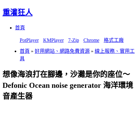
重灌狂人
Menu
Skip
首頁
to
content
PotPlayer
KMPlayer
7-Zip
Chrome
格式工廠
首頁
»
好用網站、網路免費資源
»
線上服務、實用工
具
想像海浪打在腳邊，沙灘是你的座位～
Defonic Ocean noise generator 海洋環境
音產生器