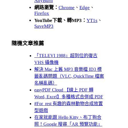
AnyBurn
網路瀏覽：
Chrome
、
Edge
、
Firefox
YouTube下載、轉MP3：
YT1s
、
SaveMP3
隨機文章推薦
「TELEVI 1988」超到位的復古
VHS 攝像機
解決 Mac 上舊 MP3 音樂檔 ID3 標
籤亂碼問題（VLC, QuickTime 檔案
名稱亂碼）
easyPDF Cloud 【線上 PDF 轉
Word, Excel】多種格式合併成 PDF
#For_rest 有趣的森林動物合成放置
型遊戲
在家就能跟 Hello Kitty、布丁狗合
照！Google 搜尋「AR 預覽功能」