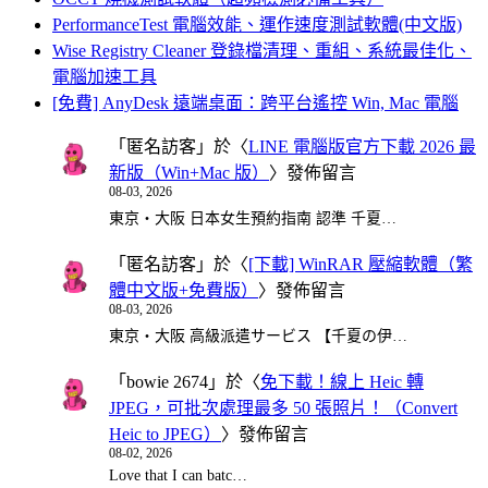
PerformanceTest 電腦效能、運作速度測試軟體(中文版)
Wise Registry Cleaner 登錄檔清理、重組、系統最佳化、
電腦加速工具
[免費] AnyDesk 遠端桌面：跨平台遙控 Win, Mac 電腦
「
匿名訪客
」於〈
LINE 電腦版官方下載 2026 最
新版（Win+Mac 版）
〉發佈留言
08-03, 2026
東京・大阪 日本女生預約指南 認準 千夏…
「
匿名訪客
」於〈
[下載] WinRAR 壓縮軟體（繁
體中文版+免費版）
〉發佈留言
08-03, 2026
東京・大阪 高級派遣サービス 【千夏の伊…
「
bowie 2674
」於〈
免下載！線上 Heic 轉
JPEG，可批次處理最多 50 張照片！（Convert
Heic to JPEG）
〉發佈留言
08-02, 2026
Love that I can batc…