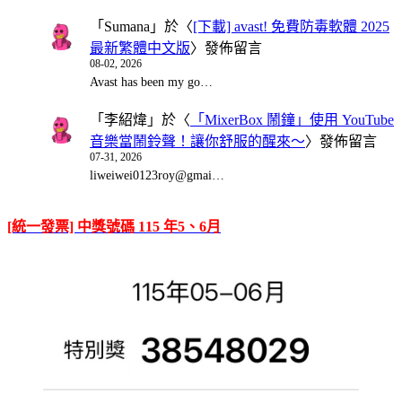
「
Sumana
」於〈
[下載] avast! 免費防毒軟體 2025
最新繁體中文版
〉發佈留言
08-02, 2026
Avast has been my go…
「
李紹煒
」於〈
「MixerBox 鬧鐘」使用 YouTube
音樂當鬧鈴聲！讓你舒服的醒來～
〉發佈留言
07-31, 2026
liweiwei0123roy@gmai…
[統一發票] 中獎號碼 115 年5、6月