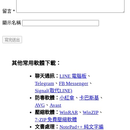
留言
*
顯示名稱
其他常用軟體下載：
聊天通訊：
LINE 電腦板
、
Telegram
、
FB Messenger
、
Signal(取代LINE)
防毒軟體：
小紅傘
、
卡巴斯基
、
AVG
、
Avast
壓縮軟體：
WinRAR
、
WinZIP
、
7-ZIP 免費壓縮軟體
文書處理：
NotePad++ 純文字編