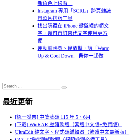
新角色上線囉！
Instagram 專用「SCRL」跨頁雜誌
風照片排版工具
找出隱藏在 iPhone 鍵盤裡的顏文
字，還可自訂替代文字使用更方
便！
運動前熱身、後放鬆，讓「Warm
Up & Cool Down」帶你一起做
Search
Search
for:
最近更新
[統一發票] 中獎號碼 115 年 5、6月
[下載] WinRAR 壓縮軟體（繁體中文版+免費版）
UltraEdit 純文字、程式碼編輯器（繁體中文最新版）
OCCT 燒機測試軟體（超頻檢測必備工具）