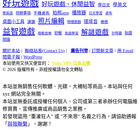
好玩遊戲
好玩遊戲、休閒益智
學英文
學日文
播放器
拍照app
待辦事項
手機桌布
學英語
日文學習
桌布
照片編輯
桌面小工具
環境音
濾鏡
療癒
物理遊戲
益智遊戲
解謎遊戲
舒壓
貼圖
計時器
睡眠音樂
英語學習
鬧鐘
關於本站
|
聯絡站長(Contact Us)
|
廣告刊登
|
訂閱新文章
/
用 Email
閱電子報
|
WordPress
本站使用又快又便宜的：
Vultr VPS 日本主機
© 2026 版權所有，非經授權請勿全文轉貼
本站並無銷售任何軟體、光碟、大補帖等商品，本站與任何
xyz 網站完全無關。
本站並無委託或授權任何個人、公司或第三者承辦任何電腦維
修買賣、宣傳推廣或商品銷售之業務，
若發現盜用 "重灌狂人" 或 "不來恩" 名義之行為，請協助通報
「
與我聯繫
」，謝謝！