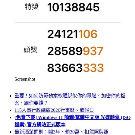
Screenshot
重要！如何防範勒索軟體綁架你的電腦、加密你的檔
案、跟你要錢？
115人事行政總處2026行事曆、放假日
[免費下載] Windows 11 簡體/繁體中文版 光碟映像 (ISO
檔案) 官方網站正式版本
最新酒駕罰則：關3年、罰30萬、扣駕照牌照