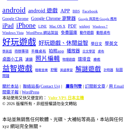
android
android 遊戲
APP
BBS
Facebook
Google Chrome 瀏覽器
Google Chrome
Google 與其他 Google 應用
iPhone
iPad
PDF
widget
LINE
Mac OS X
Windows 7
免費圖庫
Windows Vista
WordPress 網站架設
動作遊戲
動態桌布
好玩遊戲
好玩遊戲、休閒益智
學英文
學日文
播放器
拍照app
待辦事項
手機桌布
學英語
日文學習
桌布
照片編輯
桌面小工具
環境音
濾鏡
療癒
物理遊戲
益智遊戲
解謎遊戲
舒壓
貼圖
計時器
睡眠音樂
英語學習
鬧鐘
關於本站
|
聯絡站長(Contact Us)
|
廣告刊登
|
訂閱新文章
/
用 Email
閱電子報
|
WordPress
本站使用又快又便宜的：
Vultr VPS 日本主機
© 2026 版權所有，非經授權請勿全文轉貼
本站並無銷售任何軟體、光碟、大補帖等商品，本站與任何
xyz 網站完全無關。