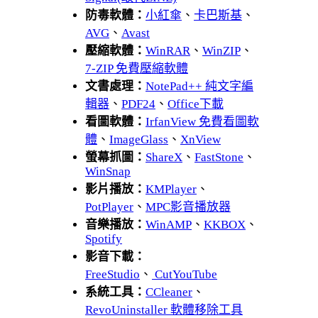
防毒軟體：
小紅傘
、
卡巴斯基
、
AVG
、
Avast
壓縮軟體：
WinRAR
、
WinZIP
、
7-ZIP 免費壓縮軟體
文書處理：
NotePad++ 純文字編
輯器
、
PDF24
、
Office下載
看圖軟體：
IrfanView 免費看圖軟
體
、
ImageGlass
、
XnView
螢幕抓圖：
ShareX
、
FastStone
、
WinSnap
影片播放：
KMPlayer
、
PotPlayer
、
MPC影音播放器
音樂播放：
WinAMP
、
KKBOX
、
Spotify
影音下載：
FreeStudio
、
CutYouTube
系統工具：
CCleaner
、
RevoUninstaller 軟體移除工具