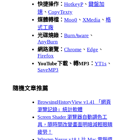
快捷操作：
HotkeyP
、
鍵盤加
速
、
CopyTexty
媒體轉檔：
Moo0
、
XMedia
、
格
式工廠
光碟燒錄：
BurnAware
、
AnyBurn
網路瀏覽：
Chrome
、
Edge
、
Firefox
YouTube下載、轉MP3：
YT1s
、
SaveMP3
隨機文章推薦
BrowsingHistoryView v1.41 「網頁
瀏覽記錄」統計軟體
Screen Shader 瀏覽器自動調色工
具，隨時間改變畫面明暗減輕眼睛
疲勞！
Winstep Nexus v18.1 比 Mac 電腦還