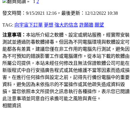
翻頁閱讀 »
1
2
發文時間：9/15/2021 12:16，最後更新：12/12/2022 10:38
TAG:
向宇宙下訂單
夢想
強大的信念
許願牆
願望
注意事項：
本站所介紹之軟體、設定或網站服務，經實際安裝
測試並通過防毒軟體掃毒。但因為不同電腦環境與軟體設定可
能都各有差異，建議您僅在非工作用的電腦先行測試，避免因
為不可預知的錯誤影響工作或電腦運作。從本站下載的軟體由
所屬公司提供，本站未經任何修改且無法保證軟體公司可能在
新版程式中自行安插廣告程式或其他維護不當等因素而造成損
害。在進行任何操作與設定之前，記得先行備份電腦中的重要
資料，避免因為未依指示的不當操作或其他疏失造成資料毀
損。當您依照本文所提供之訊息執行各種操作，表示您已閱讀
此注意事項並同意自行承擔可能之風險與責任。
相關資訊