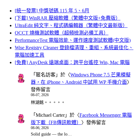
[統一發票] 中獎號碼 115 年 5、6月
[下載] WinRAR 壓縮軟體（繁體中文版+免費版）
UltraEdit 純文字、程式碼編輯器（繁體中文最新版）
OCCT 燒機測試軟體（超頻檢測必備工具）
PerformanceTest 電腦效能、運作速度測試軟體(中文版)
Wise Registry Cleaner 登錄檔清理、重組、系統最佳化、
電腦加速工具
[免費] AnyDesk 遠端桌面：跨平台遙控 Win, Mac 電腦
「
匿名訪客
」於〈
Windows Phone 7.5 芒果模擬
器，在 iPhone、Android 中試用 WP 手機介面
〉
發佈留言
08-07, 2026
林湖銘。。。。。
「
Michael Carter
」於〈
Facebook Messenger 電腦
版下載（FB傳訊軟體）
〉發佈留言
08-06, 2026
Solid guide — the lo…