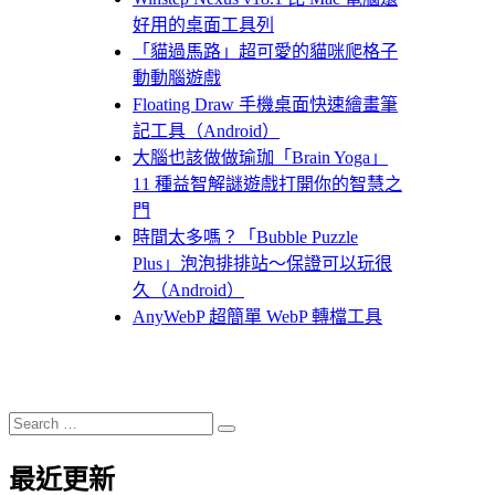
好用的桌面工具列
「貓過馬路」超可愛的貓咪爬格子
動動腦遊戲
Floating Draw 手機桌面快速繪畫筆
記工具（Android）
大腦也該做做瑜珈「Brain Yoga」
11 種益智解謎遊戲打開你的智慧之
門
時間太多嗎？「Bubble Puzzle
Plus」泡泡排排站～保證可以玩很
久（Android）
AnyWebP 超簡單 WebP 轉檔工具
Search
Search
for:
最近更新