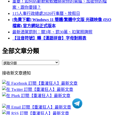
重要！如何防範勒索軟體綁架你的電腦、加密你的檔
案、跟你要錢？
115人事行政總處2026行事曆、放假日
[免費下載] Windows 11 簡體/繁體中文版 光碟映像 (ISO
檔案) 官方網站正式版本
最新酒駕罰則：關3年、罰30萬、扣駕照牌照
【注音符號】轉【漢語拼音】字母對照表
全部文章分類
全
部
接收新文章通知
文
章
分
類