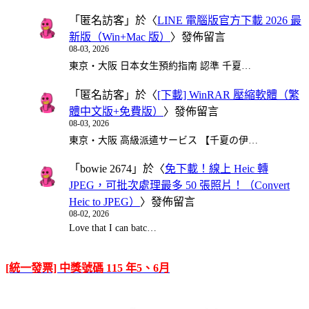
「
匿名訪客
」於〈
LINE 電腦版官方下載 2026 最
新版（Win+Mac 版）
〉發佈留言
08-03, 2026
東京・大阪 日本女生預約指南 認準 千夏…
「
匿名訪客
」於〈
[下載] WinRAR 壓縮軟體（繁
體中文版+免費版）
〉發佈留言
08-03, 2026
東京・大阪 高級派遣サービス 【千夏の伊…
「
bowie 2674
」於〈
免下載！線上 Heic 轉
JPEG，可批次處理最多 50 張照片！（Convert
Heic to JPEG）
〉發佈留言
08-02, 2026
Love that I can batc…
[統一發票] 中獎號碼 115 年5、6月