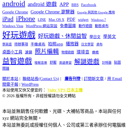
android
android 遊戲
APP
BBS
Facebook
Google Chrome 瀏覽器
Google Chrome
Google 與其他 Google 應用
iPhone
iPad
PDF
widget
LINE
Mac OS X
Windows 7
免費圖庫
Windows Vista
WordPress 網站架設
動作遊戲
動態桌布
好玩遊戲
好玩遊戲、休閒益智
學英文
學日文
播放器
拍照app
待辦事項
手機桌布
學英語
日文學習
桌布
照片編輯
桌面小工具
環境音
濾鏡
療癒
物理遊戲
益智遊戲
解謎遊戲
舒壓
貼圖
計時器
睡眠音樂
英語學習
鬧鐘
關於本站
|
聯絡站長(Contact Us)
|
廣告刊登
|
訂閱新文章
/
用 Email
閱電子報
|
WordPress
本站使用又快又便宜的：
Vultr VPS 日本主機
© 2026 版權所有，非經授權請勿全文轉貼
本站並無銷售任何軟體、光碟、大補帖等商品，本站與任何
xyz 網站完全無關。
本站並無委託或授權任何個人、公司或第三者承辦任何電腦維