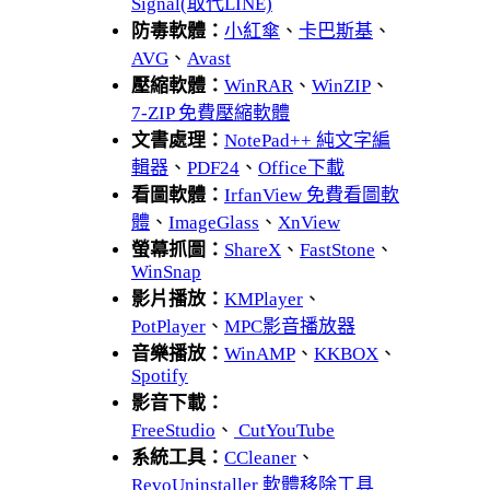
Signal(取代LINE)
防毒軟體：
小紅傘
、
卡巴斯基
、
AVG
、
Avast
壓縮軟體：
WinRAR
、
WinZIP
、
7-ZIP 免費壓縮軟體
文書處理：
NotePad++ 純文字編
輯器
、
PDF24
、
Office下載
看圖軟體：
IrfanView 免費看圖軟
體
、
ImageGlass
、
XnView
螢幕抓圖：
ShareX
、
FastStone
、
WinSnap
影片播放：
KMPlayer
、
PotPlayer
、
MPC影音播放器
音樂播放：
WinAMP
、
KKBOX
、
Spotify
影音下載：
FreeStudio
、
CutYouTube
系統工具：
CCleaner
、
RevoUninstaller 軟體移除工具