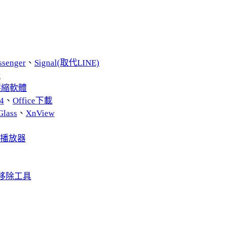
ssenger
、
Signal(取代LINE)
t
費壓縮軟體
4
、
Office下載
Glass
、
XnView
音播放器
 軟體移除工具