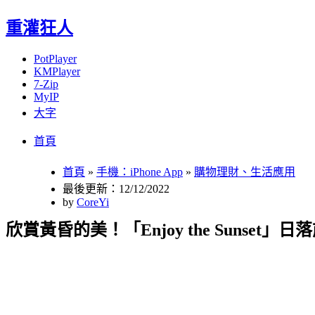
重灌狂人
PotPlayer
KMPlayer
7-Zip
MyIP
大字
Menu
Skip
首頁
to
content
首頁
»
手機：iPhone App
»
購物理財、生活應用
最後更新：12/12/2022
by
CoreYi
欣賞黃昏的美！「Enjoy the Sunset