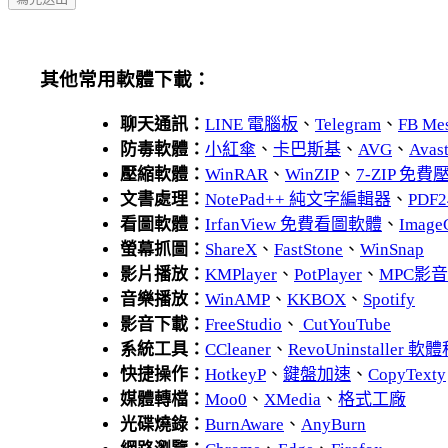
其他常用軟體下載：
聊天通訊：
LINE 電腦板
、
Telegram
、
FB Me
防毒軟體：
小紅傘
、
卡巴斯基
、
AVG
、
Avas
壓縮軟體：
WinRAR
、
WinZIP
、
7-ZIP 免
文書處理：
NotePad++ 純文字編輯器
、
PDF2
看圖軟體：
IrfanView 免費看圖軟體
、
Image
螢幕抓圖：
ShareX
、
FastStone
、
WinSnap
影片播放：
KMPlayer
、
PotPlayer
、
MPC影
音樂播放：
WinAMP
、
KKBOX
、
Spotify
影音下載：
FreeStudio
、
CutYouTube
系統工具：
CCleaner
、
RevoUninstaller
快捷操作：
HotkeyP
、
鍵盤加速
、
CopyTexty
媒體轉檔：
Moo0
、
XMedia
、
格式工廠
光碟燒錄：
BurnAware
、
AnyBurn