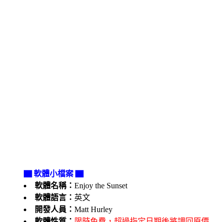
▇ 軟體小檔案 ▇
軟體名稱：
Enjoy the Sunset
軟體語言：
英文
開發人員：
Matt Hurley
軟體性質：
限時免費，超過指定日期後將調回原價