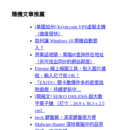
隨機文章推薦
[美國加州] Krypt.com VPS虛擬主機
（速度很快）
如何讓 Windows 10 開機自動登
入？
用電話號碼、電腦IP查詢所在地址
（另可找出同IP的網站鄰居）
Firesize 線上縮圖工具，貼入圖片連
結、輸入尺寸就 OK！
「EXiTS」關卡數爆炸多的密室逃
脫遊戲，持續更新中…
[開箱文] SEIKO QHL056S 超大數
字電子鐘 （尺寸：26.9 x 38.3 x 2.5
cm）
iwck 鍵盤鎖，清潔鍵盤很方便
Malware Hunter 清除電腦中的惡意