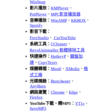
WinSnap
影片播放：
KMPlayer
、
PotPlayer
、
MPC影音播放器
音樂播放：
WinAMP
、
KKBOX
、
Spotify
影音下載：
FreeStudio
、
CutYouTube
系統工具：
CCleaner
、
RevoUninstaller 軟體移除工具
快捷操作：
HotkeyP
、
鍵盤加
速
、
CopyTexty
媒體轉檔：
Moo0
、
XMedia
、
格
式工廠
光碟燒錄：
BurnAware
、
AnyBurn
網路瀏覽：
Chrome
、
Edge
、
Firefox
YouTube下載、轉MP3：
YT1s
、
SaveMP3