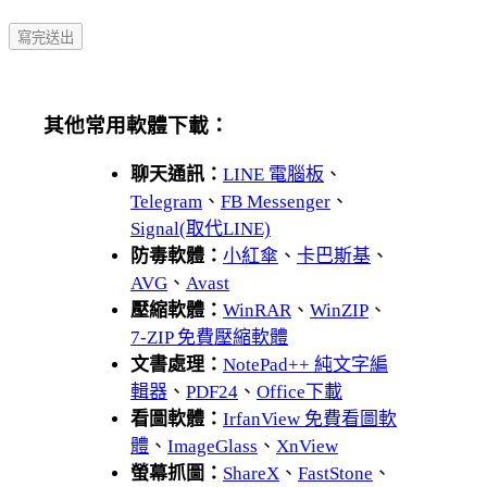
其他常用軟體下載：
聊天通訊：
LINE 電腦板
、
Telegram
、
FB Messenger
、
Signal(取代LINE)
防毒軟體：
小紅傘
、
卡巴斯基
、
AVG
、
Avast
壓縮軟體：
WinRAR
、
WinZIP
、
7-ZIP 免費壓縮軟體
文書處理：
NotePad++ 純文字編
輯器
、
PDF24
、
Office下載
看圖軟體：
IrfanView 免費看圖軟
體
、
ImageGlass
、
XnView
螢幕抓圖：
ShareX
、
FastStone
、