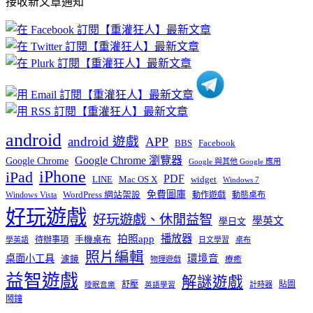
接收新文章通知
文
章
分
類
android
android 遊戲
APP
BBS
Facebook
Google Chrome 瀏覽器
Google Chrome
Google 與其他 Google 應用
iPhone
iPad
PDF
widget
LINE
Mac OS X
Windows 7
免費圖庫
Windows Vista
WordPress 網站架設
動作遊戲
動態桌布
好玩遊戲
好玩遊戲、休閒益智
學英文
學日文
播放器
拍照app
待辦事項
手機桌布
學英語
日文學習
桌布
照片編輯
桌面小工具
環境音
濾鏡
療癒
物理遊戲
益智遊戲
解謎遊戲
舒壓
貼圖
計時器
睡眠音樂
英語學習
鬧鐘