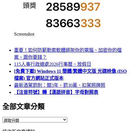
Screenshot
重要！如何防範勒索軟體綁架你的電腦、加密你的檔
案、跟你要錢？
115人事行政總處2026行事曆、放假日
[免費下載] Windows 11 簡體/繁體中文版 光碟映像 (ISO
檔案) 官方網站正式版本
最新酒駕罰則：關3年、罰30萬、扣駕照牌照
【注音符號】轉【漢語拼音】字母對照表
全部文章分類
全
部