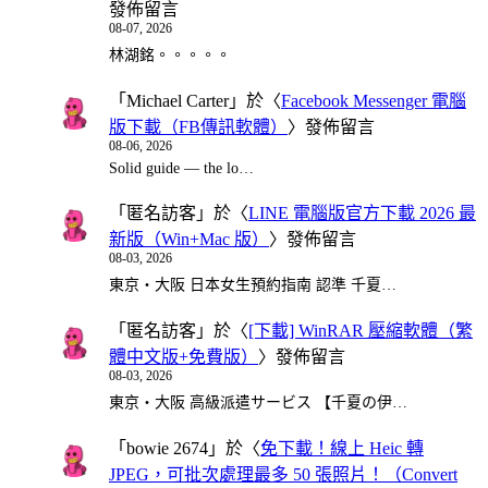
發佈留言
08-07, 2026
林湖銘。。。。。
「
Michael Carter
」於〈
Facebook Messenger 電腦
版下載（FB傳訊軟體）
〉發佈留言
08-06, 2026
Solid guide — the lo…
「
匿名訪客
」於〈
LINE 電腦版官方下載 2026 最
新版（Win+Mac 版）
〉發佈留言
08-03, 2026
東京・大阪 日本女生預約指南 認準 千夏…
「
匿名訪客
」於〈
[下載] WinRAR 壓縮軟體（繁
體中文版+免費版）
〉發佈留言
08-03, 2026
東京・大阪 高級派遣サービス 【千夏の伊…
「
bowie 2674
」於〈
免下載！線上 Heic 轉
JPEG，可批次處理最多 50 張照片！（Convert