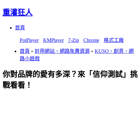
重灌狂人
Menu
Skip
首頁
to
content
PotPlayer
KMPlayer
7-Zip
Chrome
格式工廠
首頁
»
好用網站、網路免費資源
»
KUSO、創意、網
路小遊戲
你對品牌的愛有多深？來「信仰測試」挑
戰看看！