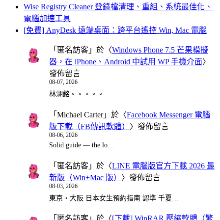
Wise Registry Cleaner 登錄檔清理、重組、系統最佳化、
電腦加速工具
[免費] AnyDesk 遠端桌面：跨平台遙控 Win, Mac 電腦
「
匿名訪客
」於〈
Windows Phone 7.5 芒果模擬
器，在 iPhone、Android 中試用 WP 手機介面
〉
發佈留言
08-07, 2026
林湖銘。。。。。
「
Michael Carter
」於〈
Facebook Messenger 電腦
版下載（FB傳訊軟體）
〉發佈留言
08-06, 2026
Solid guide — the lo…
「
匿名訪客
」於〈
LINE 電腦版官方下載 2026 最
新版（Win+Mac 版）
〉發佈留言
08-03, 2026
東京・大阪 日本女生預約指南 認準 千夏…
「
匿名訪客
」於〈
[下載] WinRAR 壓縮軟體（繁