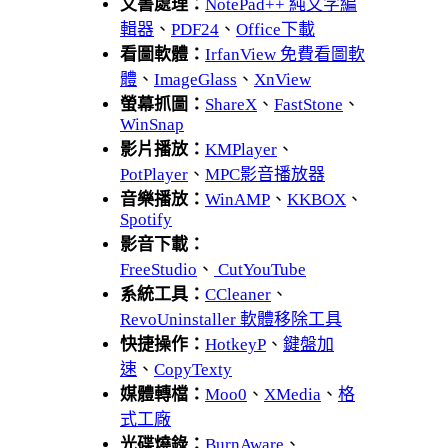
文書處理：
NotePad++ 純文字編
輯器
、
PDF24
、
Office下載
看圖軟體：
IrfanView 免費看圖軟
體
、
ImageGlass
、
XnView
螢幕抓圖：
ShareX
、
FastStone
、
WinSnap
影片播放：
KMPlayer
、
PotPlayer
、
MPC影音播放器
音樂播放：
WinAMP
、
KKBOX
、
Spotify
影音下載：
FreeStudio
、
CutYouTube
系統工具：
CCleaner
、
RevoUninstaller 軟體移除工具
快捷操作：
HotkeyP
、
鍵盤加
速
、
CopyTexty
媒體轉檔：
Moo0
、
XMedia
、
格
式工廠
光碟燒錄：
BurnAware
、