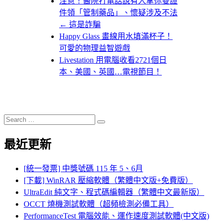
注意！醫院打電話說有人拿你雙證
件領「管制藥品」、懷疑涉及不法
← 這是詐騙
Happy Glass 畫線用水填滿杯子！
可愛的物理益智遊戲
Livestation 用電腦收看2721個日
本、美國、英國…電視節目！
Search
Search
for:
最近更新
[統一發票] 中獎號碼 115 年 5、6月
[下載] WinRAR 壓縮軟體（繁體中文版+免費版）
UltraEdit 純文字、程式碼編輯器（繁體中文最新版）
OCCT 燒機測試軟體（超頻檢測必備工具）
PerformanceTest 電腦效能、運作速度測試軟體(中文版)