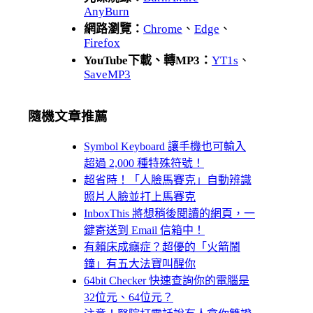
AnyBurn
網路瀏覽：
Chrome
、
Edge
、
Firefox
YouTube下載、轉MP3：
YT1s
、
SaveMP3
隨機文章推薦
Symbol Keyboard 讓手機也可輸入
超過 2,000 種特殊符號！
超省時！「人臉馬賽克」自動辨識
照片人臉並打上馬賽克
InboxThis 將想稍後閱讀的網頁，一
鍵寄送到 Email 信箱中！
有賴床成癮症？超優的「火箭鬧
鐘」有五大法寶叫醒你
64bit Checker 快速查詢你的電腦是
32位元、64位元？