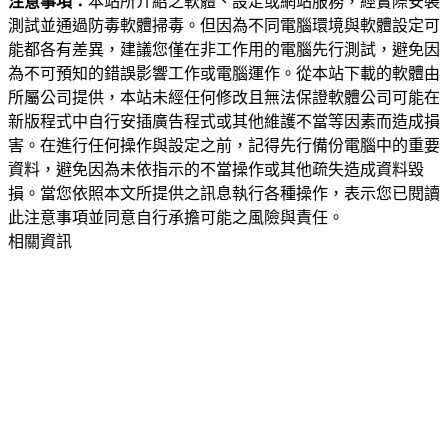
注意事項：
本站所介紹之軟體、設定或網站服務，經實際安裝
測試並通過防毒軟體掃毒。但因為不同電腦環境與軟體設定可
能都各有差異，建議您僅在非工作用的電腦先行測試，避免因
為不可預知的錯誤影響工作或電腦運作。從本站下載的軟體由
所屬公司提供，本站未經任何修改且無法保證軟體公司可能在
新版程式中自行安插廣告程式或其他維護不當等因素而造成損
害。在進行任何操作與設定之前，記得先行備份電腦中的重要
資料，避免因為未依指示的不當操作或其他疏失造成資料毀
損。當您依照本文所提供之訊息執行各種操作，表示您已閱讀
此注意事項並同意自行承擔可能之風險與責任。
相關資訊