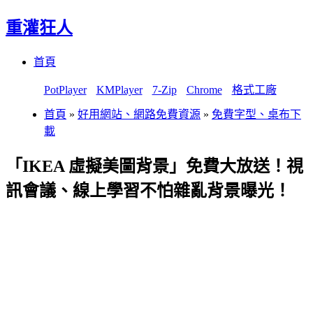
重灌狂人
Menu
Skip
首頁
to
content
PotPlayer
KMPlayer
7-Zip
Chrome
格式工廠
首頁
»
好用網站、網路免費資源
»
免費字型、桌布下
載
「IKEA 虛擬美圖背景」免費大放送！視
訊會議、線上學習不怕雜亂背景曝光！