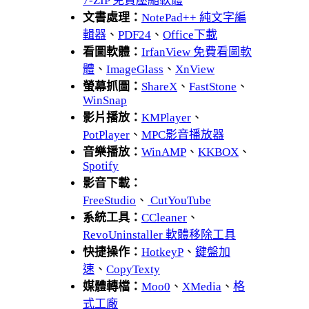
7-ZIP 免費壓縮軟體
文書處理：
NotePad++ 純文字編
輯器
、
PDF24
、
Office下載
看圖軟體：
IrfanView 免費看圖軟
體
、
ImageGlass
、
XnView
螢幕抓圖：
ShareX
、
FastStone
、
WinSnap
影片播放：
KMPlayer
、
PotPlayer
、
MPC影音播放器
音樂播放：
WinAMP
、
KKBOX
、
Spotify
影音下載：
FreeStudio
、
CutYouTube
系統工具：
CCleaner
、
RevoUninstaller 軟體移除工具
快捷操作：
HotkeyP
、
鍵盤加
速
、
CopyTexty
媒體轉檔：
Moo0
、
XMedia
、
格
式工廠