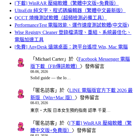
[下載] WinRAR 壓縮軟體（繁體中文版+免費版）
UltraEdit 純文字、程式碼編輯器（繁體中文最新版）
OCCT 燒機測試軟體（超頻檢測必備工具）
PerformanceTest 電腦效能、運作速度測試軟體(中文版)
Wise Registry Cleaner 登錄檔清理、重組、系統最佳化、
電腦加速工具
[免費] AnyDesk 遠端桌面：跨平台遙控 Win, Mac 電腦
「
Michael Carter
」於〈
Facebook Messenger 電腦
版下載（FB傳訊軟體）
〉發佈留言
08-06, 2026
Solid guide — the lo…
「
匿名訪客
」於〈
LINE 電腦版官方下載 2026 最
新版（Win+Mac 版）
〉發佈留言
08-03, 2026
東京・大阪 日本女生預約指南 認準 千夏…
「
匿名訪客
」於〈
[下載] WinRAR 壓縮軟體（繁
體中文版+免費版）
〉發佈留言
08-03, 2026