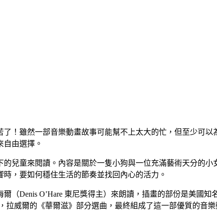
苦了！雖然一部音樂動畫故事可能幫不上太大的忙，但至少可以
來自由選擇。
下的兒童來閱讀。內容是關於一隻小狗與一位充滿藝術天分的小
響時，要如何穩住生活的節奏並找回內心的活力。
nis O’Hare 東尼獎得主）來朗讀，插畫的部份是美國知名的漫畫
 (DG) 錄製，拉威爾的《華爾滋》部分選曲，最終組成了這一部優質的