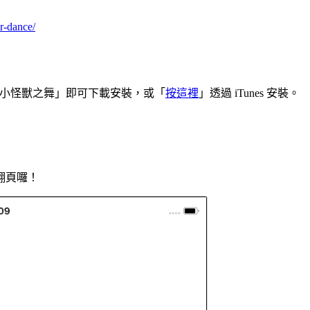
er-dance/
e 並搜尋「小怪獸之舞」即可下載安裝，或「
按這裡
」透過 iTunes 安裝。
翻頁囉！