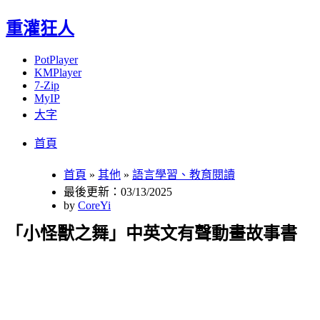
重灌狂人
PotPlayer
KMPlayer
7-Zip
MyIP
大字
Menu
Skip
首頁
to
content
首頁
»
其他
»
語言學習、教育閱讀
最後更新：03/13/2025
by
CoreYi
「小怪獸之舞」中英文有聲動畫故事書