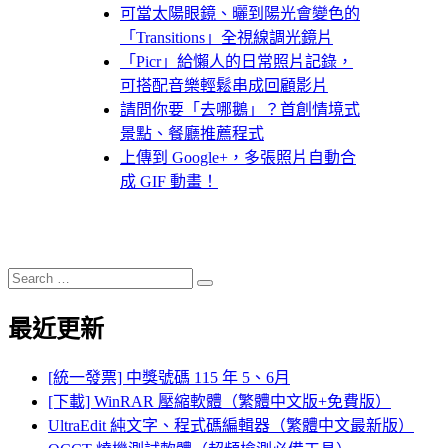
可當太陽眼鏡、曬到陽光會變色的
「Transitions」全視線調光鏡片
「Picr」給懶人的日常照片記錄，
可搭配音樂輕鬆串成回顧影片
請問你要「去哪鵝」？首創情境式
景點、餐廳推薦程式
上傳到 Google+，多張照片自動合
成 GIF 動畫！
Search
Search
for:
最近更新
[統一發票] 中獎號碼 115 年 5、6月
[下載] WinRAR 壓縮軟體（繁體中文版+免費版）
UltraEdit 純文字、程式碼編輯器（繁體中文最新版）