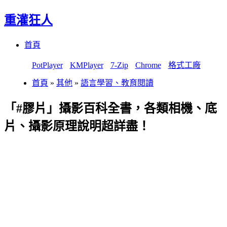
重灌狂人
Menu
Skip
首頁
to
content
PotPlayer
KMPlayer
7-Zip
Chrome
格式工廠
首頁
»
其他
»
語言學習、教育閱讀
「#膠片」攝影百科全書，各類相機、底
片、攝影原理說明超詳盡！