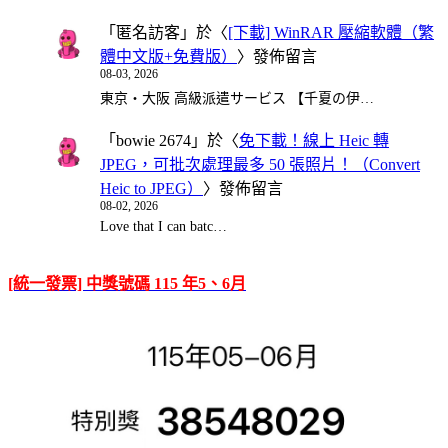
「
匿名訪客
」於〈
[下載] WinRAR 壓縮軟體（繁
體中文版+免費版）
〉發佈留言
08-03, 2026
東京・大阪 高級派遣サービス 【千夏の伊…
「
bowie 2674
」於〈
免下載！線上 Heic 轉
JPEG，可批次處理最多 50 張照片！（Convert
Heic to JPEG）
〉發佈留言
08-02, 2026
Love that I can batc…
[統一發票] 中獎號碼 115 年5、6月