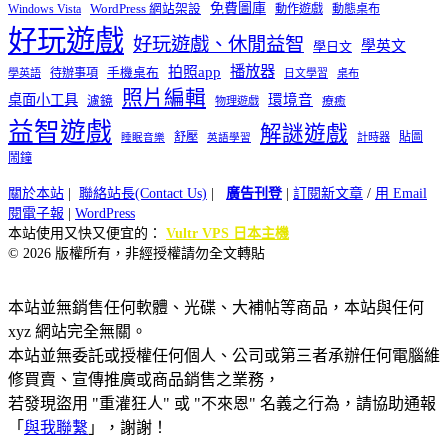
免費圖庫
Windows Vista
WordPress 網站架設
動作遊戲
動態桌布
好玩遊戲
好玩遊戲、休閒益智
學英文
學日文
播放器
拍照app
待辦事項
手機桌布
學英語
日文學習
桌布
照片編輯
桌面小工具
環境音
濾鏡
療癒
物理遊戲
益智遊戲
解謎遊戲
舒壓
貼圖
計時器
睡眠音樂
英語學習
鬧鐘
關於本站
|
聯絡站長(Contact Us)
|
廣告刊登
|
訂閱新文章
/
用 Email
閱電子報
|
WordPress
本站使用又快又便宜的：
Vultr VPS 日本主機
© 2026 版權所有，非經授權請勿全文轉貼
本站並無銷售任何軟體、光碟、大補帖等商品，本站與任何
xyz 網站完全無關。
本站並無委託或授權任何個人、公司或第三者承辦任何電腦維
修買賣、宣傳推廣或商品銷售之業務，
若發現盜用 "重灌狂人" 或 "不來恩" 名義之行為，請協助通報
「
與我聯繫
」，謝謝！