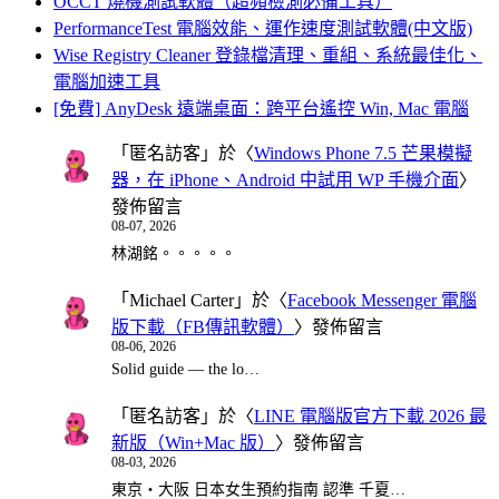
OCCT 燒機測試軟體（超頻檢測必備工具）
PerformanceTest 電腦效能、運作速度測試軟體(中文版)
Wise Registry Cleaner 登錄檔清理、重組、系統最佳化、
電腦加速工具
[免費] AnyDesk 遠端桌面：跨平台遙控 Win, Mac 電腦
「
匿名訪客
」於〈
Windows Phone 7.5 芒果模擬
器，在 iPhone、Android 中試用 WP 手機介面
〉
發佈留言
08-07, 2026
林湖銘。。。。。
「
Michael Carter
」於〈
Facebook Messenger 電腦
版下載（FB傳訊軟體）
〉發佈留言
08-06, 2026
Solid guide — the lo…
「
匿名訪客
」於〈
LINE 電腦版官方下載 2026 最
新版（Win+Mac 版）
〉發佈留言
08-03, 2026
東京・大阪 日本女生預約指南 認準 千夏…