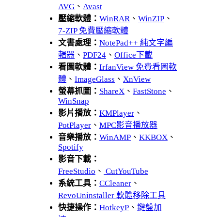
AVG
、
Avast
壓縮軟體：
WinRAR
、
WinZIP
、
7-ZIP 免費壓縮軟體
文書處理：
NotePad++ 純文字編
輯器
、
PDF24
、
Office下載
看圖軟體：
IrfanView 免費看圖軟
體
、
ImageGlass
、
XnView
螢幕抓圖：
ShareX
、
FastStone
、
WinSnap
影片播放：
KMPlayer
、
PotPlayer
、
MPC影音播放器
音樂播放：
WinAMP
、
KKBOX
、
Spotify
影音下載：
FreeStudio
、
CutYouTube
系統工具：
CCleaner
、
RevoUninstaller 軟體移除工具
快捷操作：
HotkeyP
、
鍵盤加