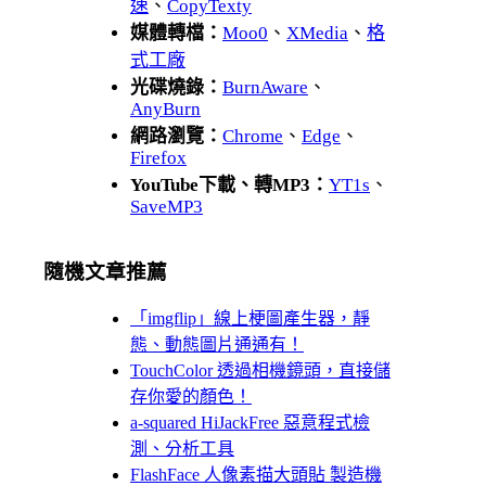
速
、
CopyTexty
媒體轉檔：
Moo0
、
XMedia
、
格
式工廠
光碟燒錄：
BurnAware
、
AnyBurn
網路瀏覽：
Chrome
、
Edge
、
Firefox
YouTube下載、轉MP3：
YT1s
、
SaveMP3
隨機文章推薦
「imgflip」線上梗圖產生器，靜
態、動態圖片通通有！
TouchColor 透過相機鏡頭，直接儲
存你愛的顏色！
a-squared HiJackFree 惡意程式檢
測、分析工具
FlashFace 人像素描大頭貼 製造機