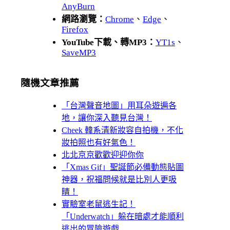
AnyBurn
網路瀏覽：
Chrome
、
Edge
、
Firefox
YouTube下載、轉MP3：
YT1s
、
SaveMP3
隨機文章推薦
「台灣聲音地圖」用耳朵遊遍各
地，讓你深入聽見台灣！
Cheek 韓系清新妝容自拍機，不化
妝拍照也有好氣色！
北北京京歡歡迎迎你你
「Xmas Gif」聖誕節必備動態貼圖
神器，祝福問候就是比別人更吸
睛！
實驗室老鼠逃生記！
「Underwatch」躲在暗處才能順利
逃出的冒險遊戲