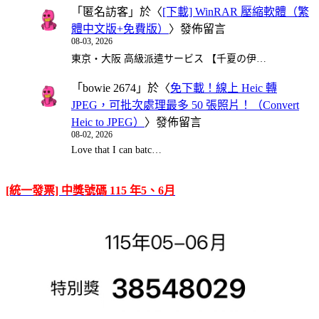
「
匿名訪客
」於〈
[下載] WinRAR 壓縮軟體（繁
體中文版+免費版）
〉發佈留言
08-03, 2026
東京・大阪 高級派遣サービス 【千夏の伊…
「
bowie 2674
」於〈
免下載！線上 Heic 轉
JPEG，可批次處理最多 50 張照片！（Convert
Heic to JPEG）
〉發佈留言
08-02, 2026
Love that I can batc…
[統一發票] 中獎號碼 115 年5、6月