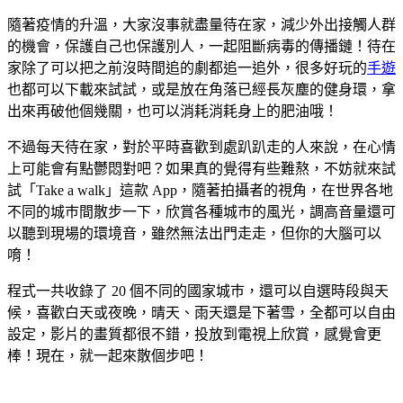
隨著疫情的升溫，大家沒事就盡量待在家，減少外出接觸人群
的機會，保護自己也保護別人，一起阻斷病毒的傳播鏈！待在
家除了可以把之前沒時間追的劇都追一追外，很多好玩的
手遊
也都可以下載來試試，或是放在角落已經長灰塵的健身環，拿
出來再破他個幾關，也可以消耗消耗身上的肥油哦！
不過每天待在家，對於平時喜歡到處趴趴走的人來說，在心情
上可能會有點鬱悶對吧？如果真的覺得有些難熬，不妨就來試
試「Take a walk」這款 App，隨著拍攝者的視角，在世界各地
不同的城巿間散步一下，欣賞各種城巿的風光，調高音量還可
以聽到現場的環境音，雖然無法出門走走，但你的大腦可以
唷！
程式一共收錄了 20 個不同的國家城巿，還可以自選時段與天
候，喜歡白天或夜晚，晴天、雨天還是下著雪，全都可以自由
設定，影片的畫質都很不錯，投放到電視上欣賞，感覺會更
棒！現在，就一起來散個步吧！