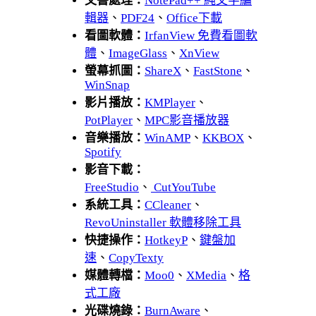
文書處理：
NotePad++ 純文字編
輯器
、
PDF24
、
Office下載
看圖軟體：
IrfanView 免費看圖軟
體
、
ImageGlass
、
XnView
螢幕抓圖：
ShareX
、
FastStone
、
WinSnap
影片播放：
KMPlayer
、
PotPlayer
、
MPC影音播放器
音樂播放：
WinAMP
、
KKBOX
、
Spotify
影音下載：
FreeStudio
、
CutYouTube
系統工具：
CCleaner
、
RevoUninstaller 軟體移除工具
快捷操作：
HotkeyP
、
鍵盤加
速
、
CopyTexty
媒體轉檔：
Moo0
、
XMedia
、
格
式工廠
光碟燒錄：
BurnAware
、