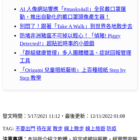
AI 人像網站響應「#masks4all」全民戴口罩運
動，推出自動化的戴口罩頭像產生器！
別悶了！跟著「Take A Walk」到世界各地散步去
防堵非洲豬瘟不可掉以輕心！「偵豬! Piggy
Detected!」超貼近時事的小遊戲
「群組健康管理」多人團體體溫、症狀回報管理
工具
「Origami 兒童摺紙藝術」上百種摺紙 Step by
Step 教學
發文時間：5/17/2021 11:12，最後更新：12/11/2022 01:08
TAG:
不要出門
待在家
散步
線上散步
線上旅遊
防疫
注意事項：
本站所介紹之軟體、設定或網站服務，經實際安裝