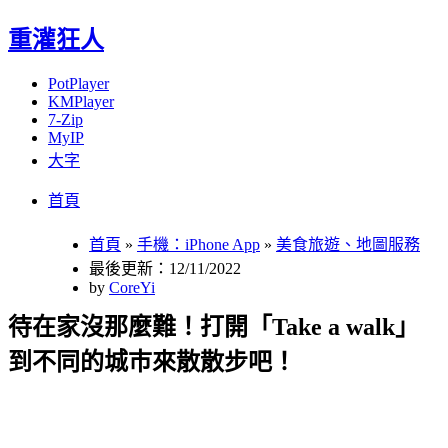
重灌狂人
PotPlayer
KMPlayer
7-Zip
MyIP
大字
Menu
Skip
首頁
to
content
首頁
»
手機：iPhone App
»
美食旅遊、地圖服務
最後更新：12/11/2022
by
CoreYi
待在家沒那麼難！打開「Take a walk」
到不同的城巿來散散步吧！