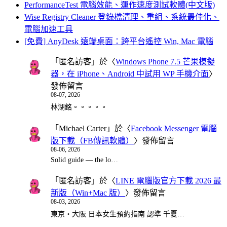
PerformanceTest 電腦效能、運作速度測試軟體(中文版)
Wise Registry Cleaner 登錄檔清理、重組、系統最佳化、
電腦加速工具
[免費] AnyDesk 遠端桌面：跨平台遙控 Win, Mac 電腦
「
匿名訪客
」於〈
Windows Phone 7.5 芒果模擬
器，在 iPhone、Android 中試用 WP 手機介面
〉
發佈留言
08-07, 2026
林湖銘。。。。。
「
Michael Carter
」於〈
Facebook Messenger 電腦
版下載（FB傳訊軟體）
〉發佈留言
08-06, 2026
Solid guide — the lo…
「
匿名訪客
」於〈
LINE 電腦版官方下載 2026 最
新版（Win+Mac 版）
〉發佈留言
08-03, 2026
東京・大阪 日本女生預約指南 認準 千夏…