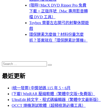
[限時] MacX DVD Ripper Pro 免費
下載 + 正版序號（Mac 專用影音轉
檔 DVD 工具）
Toybox 需要左右開弓的射擊休閒遊
戲
環保酵素怎麼做？材料份量怎麼
抓？答案就在「環保酵素計算機」
Search
Search
for:
最近更新
[統一發票] 中獎號碼 115 年 5、6月
[下載] WinRAR 壓縮軟體（繁體中文版+免費版）
UltraEdit 純文字、程式碼編輯器（繁體中文最新版）
OCCT 燒機測試軟體（超頻檢測必備工具）