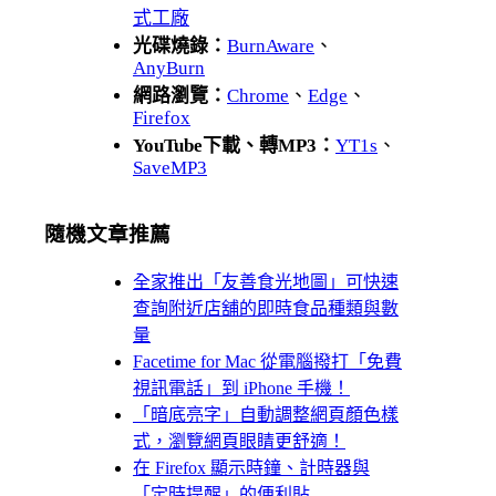
式工廠
光碟燒錄：
BurnAware
、
AnyBurn
網路瀏覽：
Chrome
、
Edge
、
Firefox
YouTube下載、轉MP3：
YT1s
、
SaveMP3
隨機文章推薦
全家推出「友善食光地圖」可快速
查詢附近店舖的即時食品種類與數
量
Facetime for Mac 從電腦撥打「免費
視訊電話」到 iPhone 手機！
「暗底亮字」自動調整網頁顏色樣
式，瀏覽網頁眼睛更舒適！
在 Firefox 顯示時鐘、計時器與
「定時提醒」的便利貼