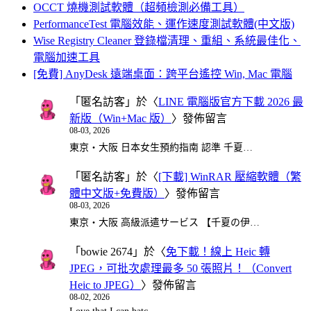
OCCT 燒機測試軟體（超頻檢測必備工具）
PerformanceTest 電腦效能、運作速度測試軟體(中文版)
Wise Registry Cleaner 登錄檔清理、重組、系統最佳化、
電腦加速工具
[免費] AnyDesk 遠端桌面：跨平台遙控 Win, Mac 電腦
「
匿名訪客
」於〈
LINE 電腦版官方下載 2026 最
新版（Win+Mac 版）
〉發佈留言
08-03, 2026
東京・大阪 日本女生預約指南 認準 千夏…
「
匿名訪客
」於〈
[下載] WinRAR 壓縮軟體（繁
體中文版+免費版）
〉發佈留言
08-03, 2026
東京・大阪 高級派遣サービス 【千夏の伊…
「
bowie 2674
」於〈
免下載！線上 Heic 轉
JPEG，可批次處理最多 50 張照片！（Convert
Heic to JPEG）
〉發佈留言
08-02, 2026