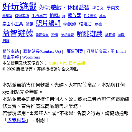
好玩遊戲
好玩遊戲、休閒益智
學英文
學日文
播放器
拍照app
待辦事項
手機桌布
學英語
日文學習
桌布
照片編輯
桌面小工具
環境音
濾鏡
療癒
物理遊戲
益智遊戲
解謎遊戲
舒壓
貼圖
計時器
睡眠音樂
英語學習
鬧鐘
關於本站
|
聯絡站長(Contact Us)
|
廣告刊登
|
訂閱新文章
/
用 Email
閱電子報
|
WordPress
本站使用又快又便宜的：
Vultr VPS 日本主機
© 2026 版權所有，非經授權請勿全文轉貼
本站並無銷售任何軟體、光碟、大補帖等商品，本站與任何
xyz 網站完全無關。
本站並無委託或授權任何個人、公司或第三者承辦任何電腦維
修買賣、宣傳推廣或商品銷售之業務，
若發現盜用 "重灌狂人" 或 "不來恩" 名義之行為，請協助通報
「
與我聯繫
」，謝謝！