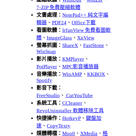
7-ZIP 免費壓縮軟體
文書處理：
NotePad++ 純文字編
輯器
、
PDF24
、
Office下載
看圖軟體：
IrfanView 免費看圖軟
體
、
ImageGlass
、
XnView
螢幕抓圖：
ShareX
、
FastStone
、
WinSnap
影片播放：
KMPlayer
、
PotPlayer
、
MPC影音播放器
音樂播放：
WinAMP
、
KKBOX
、
Spotify
影音下載：
FreeStudio
、
CutYouTube
系統工具：
CCleaner
、
RevoUninstaller 軟體移除工具
快捷操作：
HotkeyP
、
鍵盤加
速
、
CopyTexty
媒體轉檔：
Moo0
、
XMedia
、
格