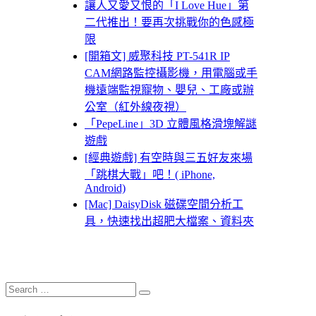
讓人又愛又恨的「I Love Hue」第
二代推出！要再次挑戰你的色感極
限
[開箱文] 威聚科技 PT-541R IP
CAM網路監控攝影機，用電腦或手
機遠端監視寵物、嬰兒、工廠或辦
公室（紅外線夜視）
「PepeLine」3D 立體風格滑塊解謎
遊戲
[經典遊戲] 有空時與三五好友來場
「跳棋大戰」吧！( iPhone,
Android)
[Mac] DaisyDisk 磁碟空間分析工
具，快速找出超肥大檔案、資料夾
Search
Search
for: