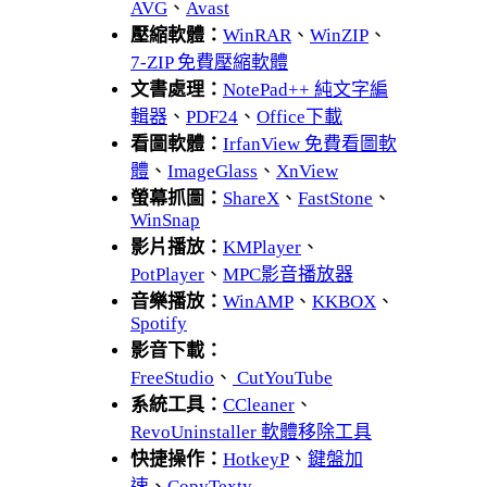
AVG
、
Avast
壓縮軟體：
WinRAR
、
WinZIP
、
7-ZIP 免費壓縮軟體
文書處理：
NotePad++ 純文字編
輯器
、
PDF24
、
Office下載
看圖軟體：
IrfanView 免費看圖軟
體
、
ImageGlass
、
XnView
螢幕抓圖：
ShareX
、
FastStone
、
WinSnap
影片播放：
KMPlayer
、
PotPlayer
、
MPC影音播放器
音樂播放：
WinAMP
、
KKBOX
、
Spotify
影音下載：
FreeStudio
、
CutYouTube
系統工具：
CCleaner
、
RevoUninstaller 軟體移除工具
快捷操作：
HotkeyP
、
鍵盤加
速
、
CopyTexty