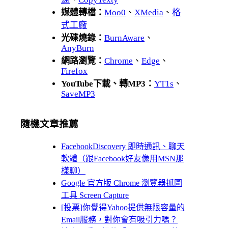
媒體轉檔：
Moo0
、
XMedia
、
格
式工廠
光碟燒錄：
BurnAware
、
AnyBurn
網路瀏覽：
Chrome
、
Edge
、
Firefox
YouTube下載、轉MP3：
YT1s
、
SaveMP3
隨機文章推薦
FacebookDiscovery 即時通訊、聊天
軟體（跟Facebook好友像用MSN那
樣聊）
Google 官方版 Chrome 瀏覽器抓圖
工具 Screen Capture
[投票]你覺得Yahoo提供無限容量的
Email服務，對你會有吸引力嗎？