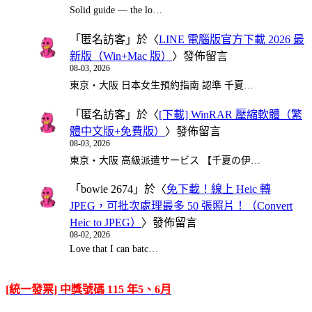
Solid guide — the lo…
「
匿名訪客
」於〈
LINE 電腦版官方下載 2026 最
新版（Win+Mac 版）
〉發佈留言
08-03, 2026
東京・大阪 日本女生預約指南 認準 千夏…
「
匿名訪客
」於〈
[下載] WinRAR 壓縮軟體（繁
體中文版+免費版）
〉發佈留言
08-03, 2026
東京・大阪 高級派遣サービス 【千夏の伊…
「
bowie 2674
」於〈
免下載！線上 Heic 轉
JPEG，可批次處理最多 50 張照片！（Convert
Heic to JPEG）
〉發佈留言
08-02, 2026
Love that I can batc…
[統一發票] 中獎號碼 115 年5、6月