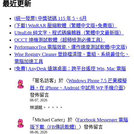
最近更新
[統一發票] 中獎號碼 115 年 5、6月
[下載] WinRAR 壓縮軟體（繁體中文版+免費版）
UltraEdit 純文字、程式碼編輯器（繁體中文最新版）
OCCT 燒機測試軟體（超頻檢測必備工具）
PerformanceTest 電腦效能、運作速度測試軟體(中文版)
Wise Registry Cleaner 登錄檔清理、重組、系統最佳化、
電腦加速工具
[免費] AnyDesk 遠端桌面：跨平台遙控 Win, Mac 電腦
「
匿名訪客
」於〈
Windows Phone 7.5 芒果模擬
器，在 iPhone、Android 中試用 WP 手機介面
〉
發佈留言
08-07, 2026
林湖銘。。。。。
「
Michael Carter
」於〈
Facebook Messenger 電腦
版下載（FB傳訊軟體）
〉發佈留言
08-06, 2026