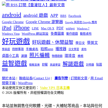
android
android 遊戲
APP
BBS
Facebook
Google Chrome 瀏覽器
Google Chrome
Google 與其他 Google 應用
iPhone
iPad
PDF
widget
LINE
Mac OS X
Windows 7
免費圖庫
Windows Vista
WordPress 網站架設
動作遊戲
動態桌布
好玩遊戲
好玩遊戲、休閒益智
學英文
學日文
播放器
拍照app
待辦事項
手機桌布
學英語
日文學習
桌布
照片編輯
桌面小工具
環境音
濾鏡
療癒
物理遊戲
益智遊戲
解謎遊戲
舒壓
貼圖
計時器
睡眠音樂
英語學習
鬧鐘
關於本站
|
聯絡站長(Contact Us)
|
廣告刊登
|
訂閱新文章
/
用 Email
閱電子報
|
WordPress
本站使用又快又便宜的：
Vultr VPS 日本主機
© 2026 版權所有，非經授權請勿全文轉貼
本站並無銷售任何軟體、光碟、大補帖等商品，本站與任何