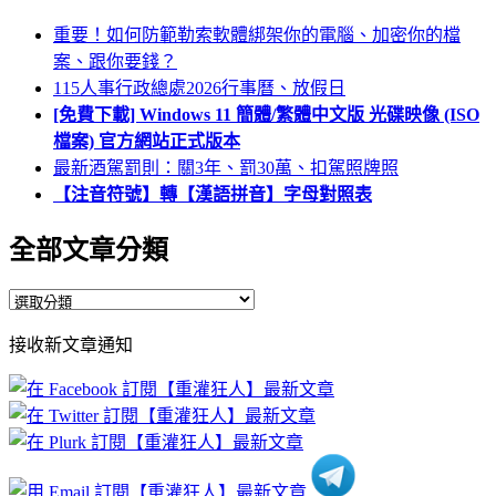
重要！如何防範勒索軟體綁架你的電腦、加密你的檔
案、跟你要錢？
115人事行政總處2026行事曆、放假日
[免費下載] Windows 11 簡體/繁體中文版 光碟映像 (ISO
檔案) 官方網站正式版本
最新酒駕罰則：關3年、罰30萬、扣駕照牌照
【注音符號】轉【漢語拼音】字母對照表
全部文章分類
全
部
接收新文章通知
文
章
分
類