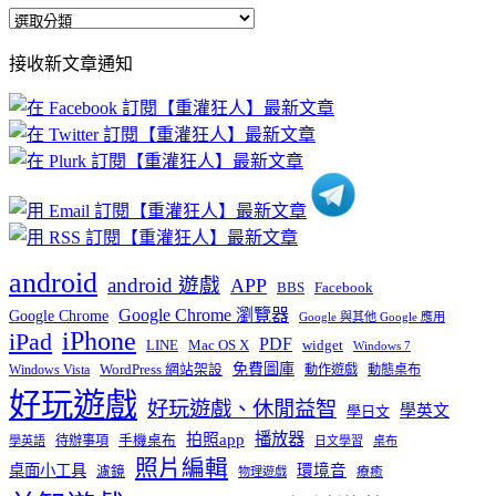
全
部
接收新文章通知
文
章
分
類
android
android 遊戲
APP
BBS
Facebook
Google Chrome 瀏覽器
Google Chrome
Google 與其他 Google 應用
iPhone
iPad
PDF
widget
LINE
Mac OS X
Windows 7
免費圖庫
Windows Vista
WordPress 網站架設
動作遊戲
動態桌布
好玩遊戲
好玩遊戲、休閒益智
學英文
學日文
播放器
拍照app
待辦事項
手機桌布
學英語
日文學習
桌布
照片編輯
桌面小工具
環境音
濾鏡
療癒
物理遊戲