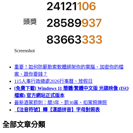
Screenshot
重要！如何防範勒索軟體綁架你的電腦、加密你的檔
案、跟你要錢？
115人事行政總處2026行事曆、放假日
[免費下載] Windows 11 簡體/繁體中文版 光碟映像 (ISO
檔案) 官方網站正式版本
最新酒駕罰則：關3年、罰30萬、扣駕照牌照
【注音符號】轉【漢語拼音】字母對照表
全部文章分類