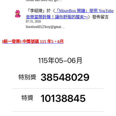
「
李紹煒
」於〈
「MixerBox 鬧鐘」使用 YouTube
音樂當鬧鈴聲！讓你舒服的醒來～
〉發佈留言
07-31, 2026
liweiwei0123roy@gmai…
[統一發票] 中獎號碼 115 年5、6月