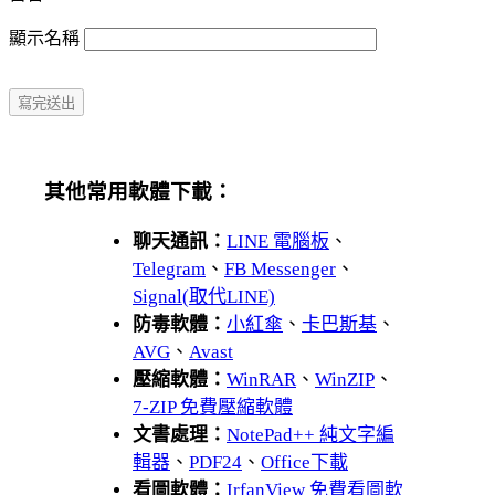
顯示名稱
其他常用軟體下載：
聊天通訊：
LINE 電腦板
、
Telegram
、
FB Messenger
、
Signal(取代LINE)
防毒軟體：
小紅傘
、
卡巴斯基
、
AVG
、
Avast
壓縮軟體：
WinRAR
、
WinZIP
、
7-ZIP 免費壓縮軟體
文書處理：
NotePad++ 純文字編
輯器
、
PDF24
、
Office下載
看圖軟體：
IrfanView 免費看圖軟