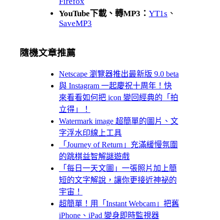
Firefox
YouTube下載、轉MP3：
YT1s
、
SaveMP3
隨機文章推薦
Netscape 瀏覽器推出最新版 9.0 beta
與 Instagram 一起慶祝十周年！快
來看看如何把 icon 變回經典的「拍
立得」！
Watermark image 超簡單的圖片、文
字浮水印線上工具
「Journey of Return」充滿緩慢氛圍
的跳棋益智解謎遊戲
「每日一天文圖」一張照片加上簡
短的文字解說，讓你更接近神祕的
宇宙！
超簡單！用「Instant Webcam」把舊
iPhone、iPad 變身即時監視器