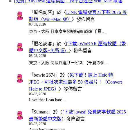
[免費] AnyDesk 遠端桌面：跨平台遙控 Win, Mac 電腦
「
匿名訪客
」於〈
LINE 電腦版官方下載 2026 最
新版（Win+Mac 版）
〉發佈留言
08-03, 2026
東京・大阪 日本女生預約指南 認準 千夏…
「
匿名訪客
」於〈
[下載] WinRAR 壓縮軟體（繁
體中文版+免費版）
〉發佈留言
08-03, 2026
東京・大阪 高級派遣サービス 【千夏の伊…
「
bowie 2674
」於〈
免下載！線上 Heic 轉
JPEG，可批次處理最多 50 張照片！（Convert
Heic to JPEG）
〉發佈留言
08-02, 2026
Love that I can batc…
「
Sumana
」於〈
[下載] avast! 免費防毒軟體 2025
最新繁體中文版
〉發佈留言
08-02, 2026
Avast has been my go…