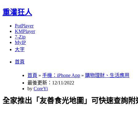
重灌狂人
PotPlayer
KMPlayer
7-Zip
MyIP
大字
Menu
Skip
首頁
to
content
首頁
»
手機：iPhone App
»
購物理財、生活應用
最後更新：12/11/2022
by
CoreYi
全家推出「友善食光地圖」可快速查詢附